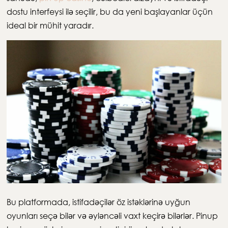
dostu interfeysi ilə seçilir, bu da yeni başlayanlar üçün
ideal bir mühit yaradır.
Bu platformada, istifadəçilər öz istəklərinə uyğun
oyunları seçə bilər və əyləncəli vaxt keçirə bilərlər. Pinup