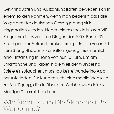
Gewinnquoten und Auszahlungsraten bewegen sich in
einem soliden Rahmen, wenn man bedenkt, dass alle
Vorgaben der deutschen Gesetzgebung strikt
eingehalten werden. Neben einem spektakulären VIP
Programm ist es vor allen Dingen der 400% Bonus für
Einsteiger, der Aufmerksamkeit erregt. Um die vollen 40
Euro Startguthaben zu erhalten, genügt hier nämlich
eine Einzahlung in Höhe von nur 10 Euro. Um am
Smartphone und Tablet in die Welt der Wunderino
Spiele einzutauchen, musst du keine Wunderino App
herunterladen. Für Kunden steht eine mobile Webseite
zur Verfügung, die du über den Webbrowser deines
Mobilgeräts erreichen kannst.
Wie Steht Es Um Die Sicherheit Bei
Wunderino?