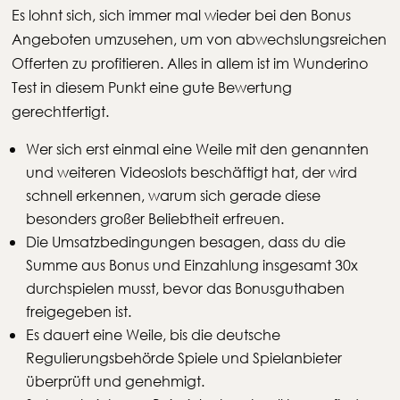
Es lohnt sich, sich immer mal wieder bei den Bonus
Angeboten umzusehen, um von abwechslungsreichen
Offerten zu profitieren. Alles in allem ist im Wunderino
Test in diesem Punkt eine gute Bewertung
gerechtfertigt.
Wer sich erst einmal eine Weile mit den genannten
und weiteren Videoslots beschäftigt hat, der wird
schnell erkennen, warum sich gerade diese
besonders großer Beliebtheit erfreuen.
Die Umsatzbedingungen besagen, dass du die
Summe aus Bonus und Einzahlung insgesamt 30x
durchspielen musst, bevor das Bonusguthaben
freigegeben ist.
Es dauert eine Weile, bis die deutsche
Regulierungsbehörde Spiele und Spielanbieter
überprüft und genehmigt.