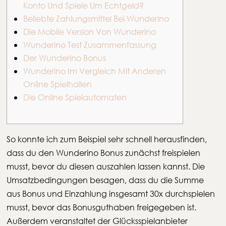
Konto Und Spiele Um Echtgeld?
Beliebte Zahlungsmittel Bei Wunderino
Die Mobile Version Von Wunderino
Wunderino Test Zusammenfassung
Der Wunderino Bonus
Wunderino Im Vergleich Mit Anderen
Online Spielhallen
Die Online Spielautomaten
So konnte ich zum Beispiel sehr schnell herausfinden,
dass du den Wunderino Bonus zunächst freispielen
musst, bevor du diesen auszahlen lassen kannst. Die
Umsatzbedingungen besagen, dass du die Summe
aus Bonus und Einzahlung insgesamt 30x durchspielen
musst, bevor das Bonusguthaben freigegeben ist.
Außerdem veranstaltet der Glücksspielanbieter