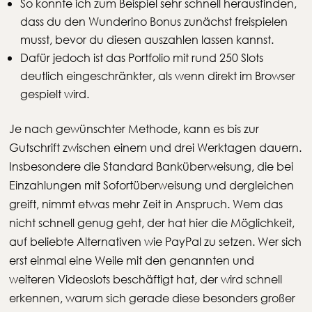
So konnte ich zum Beispiel sehr schnell herausfinden,
dass du den Wunderino Bonus zunächst freispielen
musst, bevor du diesen auszahlen lassen kannst.
Dafür jedoch ist das Portfolio mit rund 250 Slots
deutlich eingeschränkter, als wenn direkt im Browser
gespielt wird.
Je nach gewünschter Methode, kann es bis zur
Gutschrift zwischen einem und drei Werktagen dauern.
Insbesondere die Standard Banküberweisung, die bei
Einzahlungen mit Sofortüberweisung und dergleichen
greift, nimmt etwas mehr Zeit in Anspruch. Wem das
nicht schnell genug geht, der hat hier die Möglichkeit,
auf beliebte Alternativen wie PayPal zu setzen. Wer sich
erst einmal eine Weile mit den genannten und
weiteren Videoslots beschäftigt hat, der wird schnell
erkennen, warum sich gerade diese besonders großer