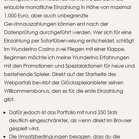
erlaubte monatliche Einzahlung in Höhe von maximal
1.000 Euro, aber auch unbegrenzte
Gewinnauszahlungen können erst nach der
Datenprüfung durchgeführt werden. Wer sich für eine
Einzahlung per Sofortüberweisung entscheidet, schlägt
im Wunderino Casino zwei Fliegen mit einer Klappe.
Beginnen möchte ich meine Wunderino Erfahrungen
mit den Promotionen und Spezialaktionen für neue und
bestehende Spieler. Direkt auf der Startseite des
Webportals bewirbt der Glücksspielanbieter seinen
Willkommensbonus, den es für die erste Einzahlung
gibt.
Dafür jedoch ist das Portfolio mit rund 250 Slots
deutlich eingeschränkter, als wenn direkt im Browser
gespielt wird.
Die Umsatzbedingungen besagen, dass du die