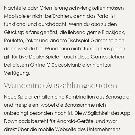
Nachteile oder Orientierungsschwierigkeiten müssen
Mobilspieler nicht befürchten, denn das Portal ist
funktional und durchdacht. Wenn du also zu den
Glücksspielfans gehörst, die liebend gerne Blackjack,
Roulette, Poker und andere Tischspiel-Games spielen,
dann wirst du bei Wunderino nicht fündig. Das gleich
gilt für Live Dealer Spiele – auch diese Games stehen
bei diesem Online Glücksspielanbieter nicht zur
Verfügung.
Wunderino Auszahlungsquoten
Neue Spieler erhalten eine Kombination aus Bonusgeld
und Freispielen, wobei die Bonussumme nicht
unbedingt besonders hoch ist. Die Möglichkeit des App
Downloads besteht für Android-Geräte, und zwar
direkt über die mobile Webseite des Unternehmens.