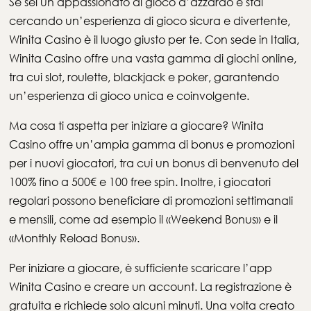
Se sei un appassionato di gioco d’azzardo e stai
cercando un’esperienza di gioco sicura e divertente,
Winita Casino è il luogo giusto per te. Con sede in Italia,
Winita Casino offre una vasta gamma di giochi online,
tra cui slot, roulette, blackjack e poker, garantendo
un’esperienza di gioco unica e coinvolgente.
Ma cosa ti aspetta per iniziare a giocare? Winita
Casino offre un’ampia gamma di bonus e promozioni
per i nuovi giocatori, tra cui un bonus di benvenuto del
100% fino a 500€ e 100 free spin. Inoltre, i giocatori
regolari possono beneficiare di promozioni settimanali
e mensili, come ad esempio il «Weekend Bonus» e il
«Monthly Reload Bonus».
Per iniziare a giocare, è sufficiente scaricare l’app
Winita Casino e creare un account. La registrazione è
gratuita e richiede solo alcuni minuti. Una volta creato