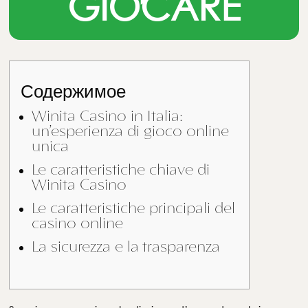
GIOCARE
Содержимое
Winita Casino in Italia:
un’esperienza di gioco online
unica
Le caratteristiche chiave di
Winita Casino
Le caratteristiche principali del
casino online
La sicurezza e la trasparenza