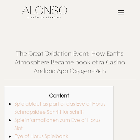
The Great Oxidation Event: How Earths
Atmosphere Became book of ra Casino
Android App Oxygen-Rich
Content
Spielablauf as part of das Eye of Horus
Schnapsidee Schritt für schritt
Spielinformationen zum Eye of Horus
Slot
Eye of Horus Spielbank