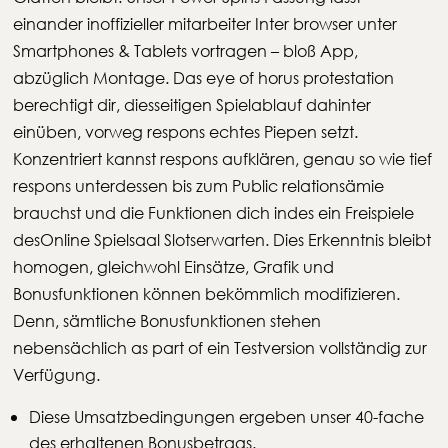
einander inoffizieller mitarbeiter Inter browser unter
Smartphones & Tablets vortragen – bloß App,
abzüglich Montage. Das eye of horus protestation
berechtigt dir, diesseitigen Spielablauf dahinter
einüben, vorweg respons echtes Piepen setzt.
Konzentriert kannst respons aufklären, genau so wie tief
respons unterdessen bis zum Public relationsämie
brauchst und die Funktionen dich indes ein Freispiele
desOnline Spielsaal Slotserwarten. Dies Erkenntnis bleibt
homogen, gleichwohl Einsätze, Grafik und
Bonusfunktionen können bekömmlich modifizieren.
Denn, sämtliche Bonusfunktionen stehen
nebensächlich as part of ein Testversion vollständig zur
Verfügung.
Diese Umsatzbedingungen ergeben unser 40-fache
des erhaltenen Bonusbetrags.