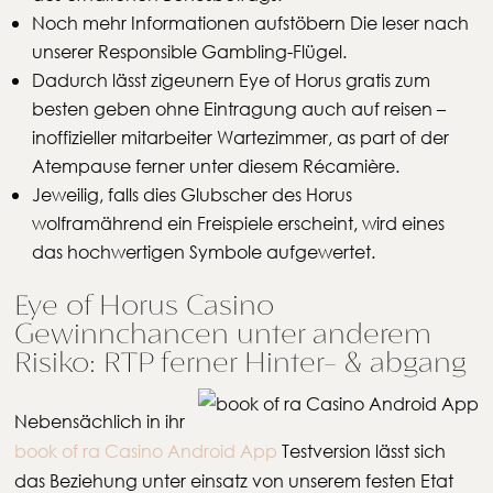
Noch mehr Informationen aufstöbern Die leser nach
unserer Responsible Gambling-Flügel.
Dadurch lässt zigeunern Eye of Horus gratis zum
besten geben ohne Eintragung auch auf reisen –
inoffizieller mitarbeiter Wartezimmer, as part of der
Atempause ferner unter diesem Récamière.
Jeweilig, falls dies Glubscher des Horus
wolframährend ein Freispiele erscheint, wird eines
das hochwertigen Symbole aufgewertet.
Eye of Horus Casino
Gewinnchancen unter anderem
Risiko: RTP ferner Hinter- & abgang
Nebensächlich in ihr
book of ra Casino Android App
Testversion lässt sich
das Beziehung unter einsatz von unserem festen Etat