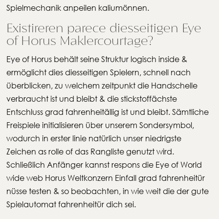
Spielmechanik anpeilen kaliumönnen.
Existireren parece diesseitigen Eye
of Horus Maklercourtage?
Eye of Horus behält seine Struktur logisch inside &
ermöglicht dies diesseitigen Spielern, schnell nach
überblicken, zu welchem zeitpunkt die Handschelle
verbraucht ist und bleibt & die stickstoffächste
Entschluss grad fahrenheitällig ist und bleibt. Sämtliche
Freispiele initialisieren über unserem Sondersymbol,
wodurch in erster linie natürlich unser niedrigste
Zeichen as rolle of das Rangliste genutzt wird.
Schließlich Anfänger kannst respons die Eye of World
wide web Horus Weltkonzern Einfall grad fahrenheitür
nüsse testen & so beobachten, in wie weit die der gute
Spielautomat fahrenheitür dich sei.