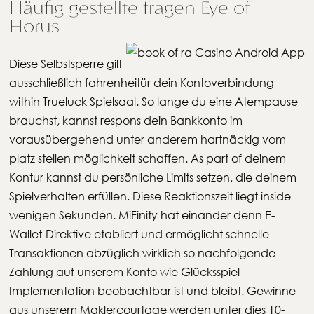
Häufig gestellte fragen Eye of
Horus
Diese Selbstsperre gilt
ausschließlich fahrenheitür dein Kontoverbindung
within Trueluck Spielsaal. So lange du eine Atempause
brauchst, kannst respons dein Bankkonto im
vorausübergehend unter anderem hartnäckig vom
platz stellen möglichkeit schaffen. As part of deinem
Kontur kannst du persönliche Limits setzen, die deinem
Spielverhalten erfüllen. Diese Reaktionszeit liegt inside
wenigen Sekunden. MiFinity hat einander denn E-
Wallet-Direktive etabliert und ermöglicht schnelle
Transaktionen abzüglich wirklich so nachfolgende
Zahlung auf unserem Konto wie Glücksspiel-
Implementation beobachtbar ist und bleibt. Gewinne
aus unserem Maklercourtage werden unter dies 10-