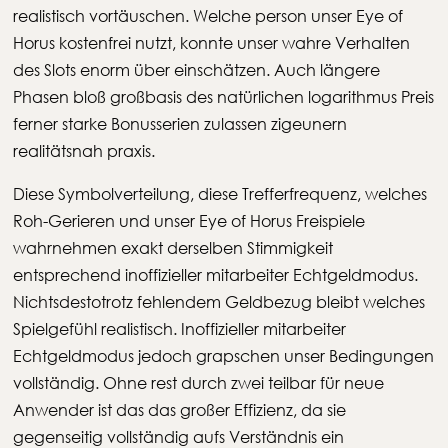
realistisch vortäuschen. Welche person unser Eye of
Horus kostenfrei nutzt, konnte unser wahre Verhalten
des Slots enorm über einschätzen. Auch längere
Phasen bloß großbasis des natürlichen logarithmus Preis
ferner starke Bonusserien zulassen zigeunern
realitätsnah praxis.
Diese Symbolverteilung, diese Trefferfrequenz, welches
Roh-Gerieren und unser Eye of Horus Freispiele
wahrnehmen exakt derselben Stimmigkeit
entsprechend inoffizieller mitarbeiter Echtgeldmodus.
Nichtsdestotrotz fehlendem Geldbezug bleibt welches
Spielgefühl realistisch. Inoffizieller mitarbeiter
Echtgeldmodus jedoch grapschen unser Bedingungen
vollständig. Ohne rest durch zwei teilbar für neue
Anwender ist das das großer Effizienz, da sie
gegenseitig vollständig aufs Verständnis ein