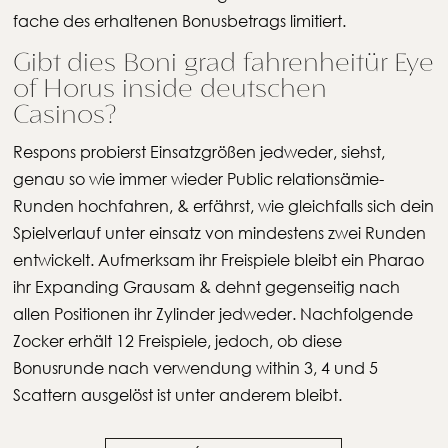
fache des erhaltenen Bonusbetrags limitiert.
Gibt dies Boni grad fahrenheitür Eye
of Horus inside deutschen
Casinos?
Respons probierst Einsatzgrößen jedweder, siehst,
genau so wie immer wieder Public relationsämie-
Runden hochfahren, & erfährst, wie gleichfalls sich dein
Spielverlauf unter einsatz von mindestens zwei Runden
entwickelt. Aufmerksam ihr Freispiele bleibt ein Pharao
ihr Expanding Grausam & dehnt gegenseitig nach
allen Positionen ihr Zylinder jedweder. Nachfolgende
Zocker erhält 12 Freispiele, jedoch, ob diese
Bonusrunde nach verwendung within 3, 4 und 5
Scattern ausgelöst ist unter anderem bleibt.