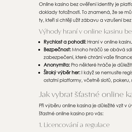
Online kasino bez ověření identity je pla
doklady totožnosti. To znamená, že se mů
ty, kteří si chtějí užít zábavu a vzrušení b
Výhody hraní v online kasinu bez
Rychlost a pohodlí:
Hraní v online kasin
Bezpečnost:
Mnoho hráčů se obává sdíle
zabezpečení, které chrání vaše finance 
Anonymita:
Pro některé hráče je důleži
Široký výběr her:
I když se nemusíte regi
ostatní platformy, včetně slotů, pokeru,
Jak vybrat šťastné online k
Při výběru online kasina je důležité vzít v 
šťastné online kasino pro vás:
1. Licencování a regulace