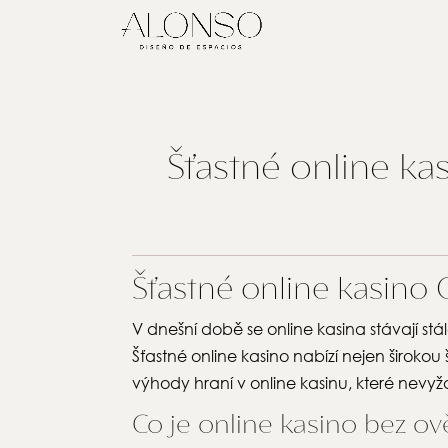
Šťastné online ka
Šťastné online kasino 
V dnešní době se online kasina stávají st
Šťastné online kasino nabízí nejen široko
výhody hraní v online kasinu, které nevyža
Co je online kasino bez ově