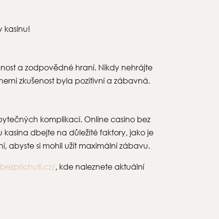
v kasinu!
pečnost a zodpovědné hraní. Nikdy nehrájte
 herní zkušenost byla pozitivní a zábavná.
z zbytečných komplikací. Online casino bez
u kasina dbejte na důležité faktory, jako je
 abyste si mohli užít maximální zábavu.
bezprichuti.cz/
, kde naleznete aktuální