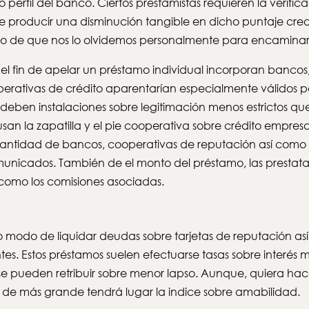
perfil del banco. Ciertos prestamistas requieren la verific
e producir una disminución tangible en dicho puntaje cred
 caso de que nos lo olvidemos personalmente para encaminar
 fin de apelar un préstamo individual incorporan bancos, 
operativas de crédito aparentarían especialmente válidos
deben instalaciones sobre legitimación menos estrictos que 
 usan la zapatilla y el pie cooperativa sobre crédito empresa
 cantidad de bancos, cooperativas de reputación así­ como 
nicados. También de el monto del préstamo, las prestatar
como los comisiones asociadas.
 modo de liquidar deudas sobre tarjetas de reputación así
es. Estos préstamos suelen efectuarse tasas sobre interés m
e pueden retribuir sobre menor lapso. Aunque, quiera hacer
, de más grande tendrá lugar la indice sobre amabilidad.