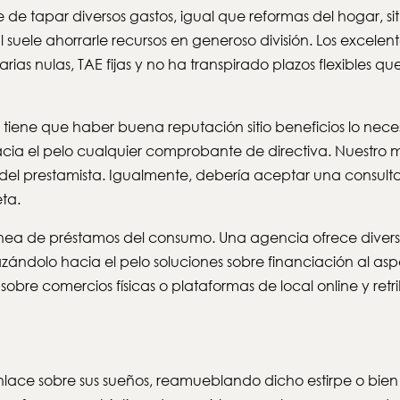
e de tapar diversos gastos, igual que reformas del hogar, s
al suele ahorrarle recursos en generoso división. Los excel
ias nulas, TAE fijas y no ha transpirado plazos flexibles q
 tiene que haber buena reputación sitio beneficios lo nec
acia el pelo cualquier comprobante de directiva. Nuestro 
el prestamista. Igualmente, debería aceptar una consulta 
ta.
ea de préstamos del consumo. Una agencia ofrece diversos
ándolo hacia el pelo soluciones sobre financiación al asp
 sobre comercios físicas o plataformas de local online y re
ace sobre sus sueños, reamueblando dicho estirpe o bien