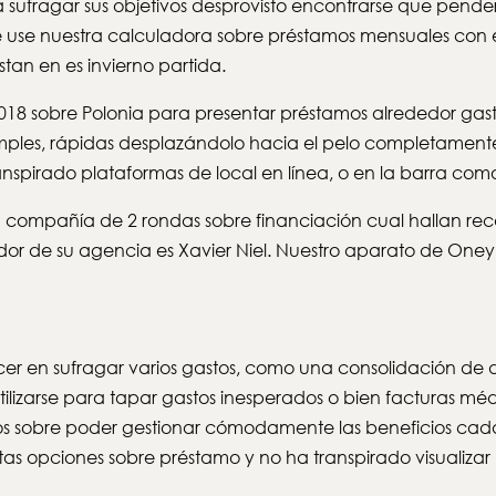
ufragar sus objetivos desprovisto encontrarse que pender 
use nuestra calculadora sobre préstamos mensuales con el f
stan en es invierno partida.
n 2018 sobre Polonia para presentar préstamos alrededor g
mples, rápidas desplazándolo hacia el pelo completamente d
ranspirado plataformas de local en línea, o en la barra co
compañía de 2 rondas sobre financiación cual hallan reca
dador de su agencia es Xavier Niel. Nuestro aparato de On
r en sufragar varios gastos, como una consolidación de 
zarse para tapar gastos inesperados o bien facturas médic
s sobre poder gestionar cómodamente las beneficios cada
tas opciones sobre préstamo y no ha transpirado visualiza