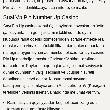
planlaşdırırsınızsa, bu proseduru əvvəlcədən başlayın. Sayt
Pin-Up ilkin identifikasiya üçün interfeysə malikdir.
Sual Və Pin Number Up Casino
Sayt Pin Up casino az pul üçün əyləncə həvəskarları üçün
şans oyunlarının geniş seçimini təklif edir. Bu oyun
klubunda rahat ödəniş xidmətlərindən istifadə etməklə real
uduşlar əldə etməklə müxtəlif ölkələrdən gələn qonaqların
marağına uyğun oynamaq mümkün olacaq. Onlayn casino
Pin Up azerbaijan məşhur CarlettaNV şirkəti tərəfindən
idarə olunur. Rəylərində qonaqlar yaxşı xidmət səviyyəsini,
qumar oyunlarının yaxşı seçimini və uduşların sürətli
ödənilməsini qeyd edirlər. Klubun rəsmi saytında
təsdiqlənmiş tənzimləyici orqan Antillephone nV (Kuraçao)
tərəfindən verilmiş lisenziya haqqında məlumat varifr?n.
Rəsmi saytda qeydiyyatdan keçmək üçün zəng edib
formanı doldurmağınız kifayətdir.