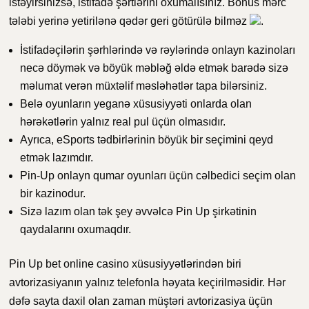
istəyirsinizsə, istifadə şərtlərini oxumalısınız. Bonus mərc
tələbi yerinə yetirilənə qədər geri götürülə bilməz
.
İstifadəçilərin şərhlərində və rəylərində onlayn kazinoları
necə döymək və böyük məbləğ əldə etmək barədə sizə
məlumat verən müxtəlif məsləhətlər tapa bilərsiniz.
Belə oyunların yeganə xüsusiyyəti onlarda olan
hərəkətlərin yalnız real pul üçün olmasıdır.
Ayrıca, eSports tədbirlərinin böyük bir seçimini qeyd
etmək lazımdır.
Pin-Up onlayn qumar oyunları üçün cəlbedici seçim olan
bir kazinodur.
Sizə lazım olan tək şey əvvəlcə Pin Up şirkətinin
qaydalarını oxumaqdır.
Pin Up bet online casino xüsusiyyətlərindən biri
avtorizasiyanın yalnız telefonla həyata keçirilməsidir. Hər
dəfə sayta daxil olan zaman müştəri avtorizasiya üçün