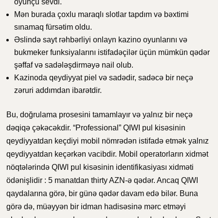
oyunçu sevdi.
Mən burada çoxlu maraqlı slotlar tapdım və bəxtimi
sınamaq fürsətim oldu.
Əslində sayt rəhbərliyi onlayn kazino oyunlarını və
bukmeker funksiyalarını istifadəçilər üçün mümkün qədər
şəffaf və sadələşdirməyə nail olub.
Kazinoda qeydiyyat piel və sadədir, sadəcə bir neçə
zəruri addımdan ibarətdir.
Bu, doğrulama prosesini tamamlayır və yalnız bir neçə
dəqiqə çəkəcəkdir. “Professional” QIWI pul kisəsinin
qeydiyyatdan keçdiyi mobil nömrədən istifadə etmək yalnız
qeydiyyatdan keçərkən vacibdir. Mobil operatorların xidmət
nöqtələrində QIWI pul kisəsinin identifikasiyası xidməti
ödənişlidir : 5 manatdan thirty AZN-ə qədər. Ancaq QIWI
qaydalarına görə, bir günə qədər davam edə bilər. Buna
görə də, müəyyən bir idman hadisəsinə mərc etməyi