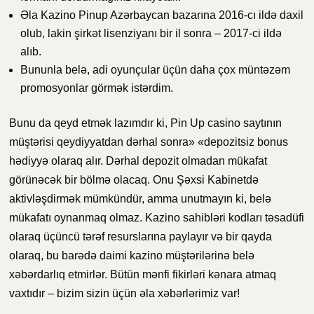
Əla Kazino Pinup Azərbaycan bazarına 2016-cı ildə daxil
olub, lakin şirkət lisenziyanı bir il sonra – 2017-ci ildə
alıb.
Bununla belə, adi oyunçular üçün daha çox müntəzəm
promosyonlar görmək istərdim.
Bunu da qeyd etmək lazımdır ki, Pin Up casino saytının
müştərisi qeydiyyatdan dərhal sonra» «depozitsiz bonus
hədiyyə olaraq alır. Dərhal depozit olmadan mükafat
görünəcək bir bölmə olacaq. Onu Şəxsi Kabinetdə
aktivləşdirmək mümkündür, amma unutmayın ki, belə
mükafatı oynanmaq olmaz. Kazino sahibləri kodları təsadüfi
olaraq üçüncü tərəf resurslarına paylayır və bir qayda
olaraq, bu barədə daimi kazino müştərilərinə belə
xəbərdarlıq etmirlər. Bütün mənfi fikirləri kənara atmaq
vaxtıdır – bizim sizin üçün əla xəbərlərimiz var!