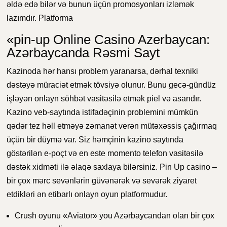
əldə edə bilər və bunun üçün promosyonları izləmək
lazımdır. Platforma
«pin-up Online Casino Azerbaycan:
Azərbaycanda Rəsmi Sayt
Kazinoda hər hansı problem yaranarsa, dərhal texniki
dəstəyə müraciət etmək tövsiyə olunur. Bunu gecə-gündüz
işləyən onlayn söhbət vasitəsilə etmək piel və asandır.
Kazino veb-saytında istifadəçinin problemini mümkün
qədər tez həll etməyə zəmanət verən mütəxəssis çağırmaq
üçün bir düymə var. Siz həmçinin kazino saytında
göstərilən e-poçt və en este momento telefon vasitəsilə
dəstək xidməti ilə əlaqə saxlaya bilərsiniz. Pin Up casino –
bir çox mərc sevənlərin güvənərək və sevərək ziyaret
etdikləri ən etibarlı onlayn oyun platformudur.
Crush oyunu «Aviator» you Azərbaycandan olan bir çox