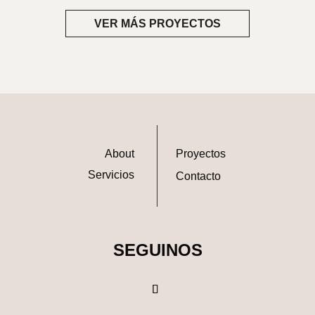
VER MÁS PROYECTOS
About
Proyectos
Servicios
Contacto
SEGUINOS