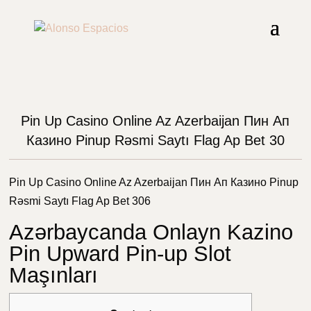
Pin Up Casino Online Az Azerbaijan Пин Ап
Казино Pinup Rəsmi Saytı Flag Ap Bet 30
Pin Up Casino Online Az Azerbaijan Пин Ап Казино Pinup
Rəsmi Saytı Flag Ap Bet 306
Azərbaycanda Onlayn Kazino
Pin Upward Pin-up Slot
Maşınları