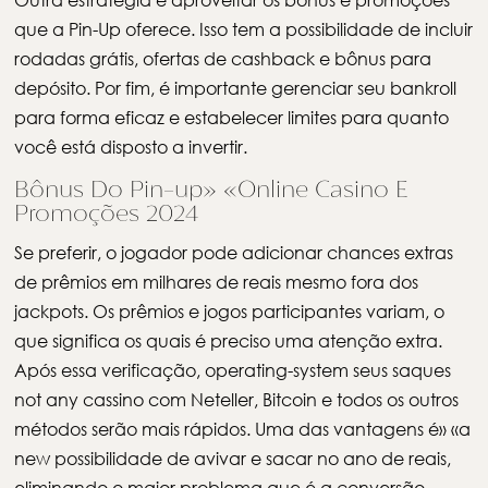
que a Pin-Up oferece. Isso tem a possibilidade de incluir
rodadas grátis, ofertas de cashback e bônus para
depósito. Por fim, é importante gerenciar seu bankroll
para forma eficaz e estabelecer limites para quanto
você está disposto a invertir.
Bônus Do Pin-up» «Online Casino E
Promoções 2024
Se preferir, o jogador pode adicionar chances extras
de prêmios em milhares de reais mesmo fora dos
jackpots. Os prêmios e jogos participantes variam, o
que significa os quais é preciso uma atenção extra.
Após essa verificação, operating-system seus saques
not any cassino com Neteller, Bitcoin e todos os outros
métodos serão mais rápidos. Uma das vantagens é» «a
new possibilidade de avivar e sacar no ano de reais,
eliminando o maior problema que é a conversão