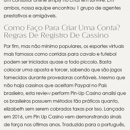
ambos, nossa equipe encontrou 1 grupo de agentes
prestativos e amigáveis.
Como Faço Para Criar Uma Conta?
Regras De Registro De Cassino
Por fim, mas não minimo populares, os esportes virtuais
mais famosos como corridas para cavalo e futebol
podem ser iniciados quase a todo piccolo. Basta
colocar uma aposta e torcer, sabendo que são jogos
fornecidos durante provedoras confiáveis. Mesmo que
não haja cassinos que aceitam Paypal no País
brasileiro, esta review perform Pin-Up Casino analisi que
os brasileiros possuem métodos tão práticos quanto,
elizabeth sem serem cobrados taxas por isso. Lançado
em 2016, um Pin Up Casino vem demonstrando sinais
de força nos últimos anos. Traduzido para o português,