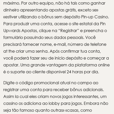
máximo. Por outro equipo, não há tais como ganhar
dinheiro apresentando apostas grátis, exceto se»
«estiver utilizando o bônus sem depósito Pin-up Casino.
Para produzir uma conta, acesse o site estatal da Pin
Upwards Apostas, clique na “Registrar” e preencha o
formulário possuindo seus dados pessoais. Você
precisará fornecer nome, e-mail, número de telefone
at the criar uma senha. Após confirmar tua conta,
você poderá fazer seu de início depósito e começar a
apostar. Uma grande vantagem da plataforma online
é o suporte ao cliente disponível 24 horas por dia.
Digite o código promocional atual no campo ao
registrar uma conta para receber bônus adicionais.
Assim la cual eles criam novos jogos interessantes, um
cassino os adiciona ao lobby para jogos. Embora não
seja tão famoso quanto outras» «casas, como