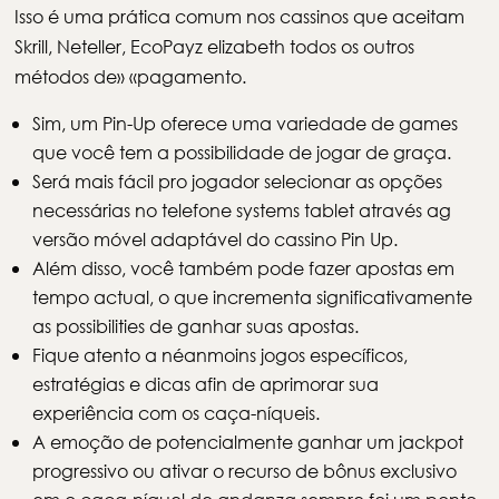
Isso é uma prática comum nos cassinos que aceitam
Skrill, Neteller, EcoPayz elizabeth todos os outros
métodos de» «pagamento.
Sim, um Pin-Up oferece uma variedade de games
que você tem a possibilidade de jogar de graça.
Será mais fácil pro jogador selecionar as opções
necessárias no telefone systems tablet através ag
versão móvel adaptável do cassino Pin Up.
Além disso, você também pode fazer apostas em
tempo actual, o que incrementa significativamente
as possibilities de ganhar suas apostas.
Fique atento a néanmoins jogos específicos,
estratégias e dicas afin de aprimorar sua
experiência com os caça-níqueis.
A emoção de potencialmente ganhar um jackpot
progressivo ou ativar o recurso de bônus exclusivo