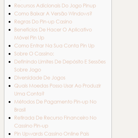
Recursos Adicionais Do Jogo Pinup
Como Baixar A Versão Windows?
Regras Do Pin-up Casino
Benefícios De Hacer O Aplicativo
Móvel Pin Up
Como Entrar Na Sua Conta Pin Up
Sobre O Cassino:
Definindo Limites De Depósito E Sessões
Sobre Jogo
Diversidade De Jogos
Quais Moedas Posso Usar Ao Produzir
Uma Conta?
Métodos De Pagamento Pin-up No
Brasil
Retirada De Recurso Financeiro No
Cassino Pin-up
Pin Upwards Cassino Online País