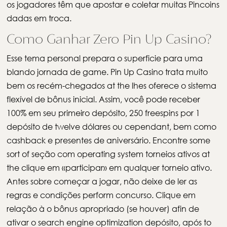
os jogadores têm que apostar e coletar muitas Pincoins
dadas em troca.
Como Ganhar Zero Pin Up Casino?
Esse tema personal prepara o superficie para uma
blando jornada de game. Pin Up Casino trata muito
bem os recém-chegados at the lhes oferece o sistema
flexível de bônus inicial. Assim, você pode receber
100% em seu primeiro depósito, 250 freespins por 1
depósito de twelve dólares ou cependant, bem como
cashback e presentes de aniversário. Encontre some
sort of seção com operating system torneios ativos at
the clique em «participar» em qualquer torneio ativo.
Antes sobre começar a jogar, não deixe de ler as
regras e condições perform concurso. Clique em
relação à o bônus apropriado (se houver) afin de
ativar o search engine optimization depósito, após to