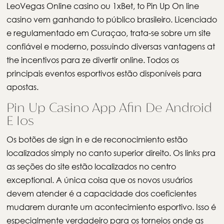
LeoVegas Online casino ou 1xBet, to Pin Up On line
casino vem ganhando to público brasileiro. Licenciado
e regulamentado em Curaçao, trata-se sobre um site
confiável e moderno, possuindo diversas vantagens at
the incentivos para ze divertir online. Todos os
principais eventos esportivos estão disponíveis para
apostas.
Pin Up Casino App Afin De Android
E Ios
Os botões de sign in e de reconocimiento estão
localizados simply no canto superior direito. Os links pra
as seções do site estão localizados no centro
exceptional. A única coisa que os novos usuários
devem atender é a capacidade dos coeficientes
mudarem durante um acontecimiento esportivo. Isso é
especialmente verdadeiro para os torneios onde as