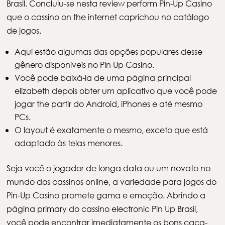
Brasil. Concluiu-se nesta review perform Pin-Up Casino
que o cassino on the internet caprichou no catálogo
de jogos.
Aqui estão algumas das opções populares desse
gênero disponíveis no Pin Up Casino.
Você pode baixá-la de uma página principal
elizabeth depois obter um aplicativo que você pode
jogar the partir do Android, iPhones e até mesmo
PCs.
O layout é exatamente o mesmo, exceto que está
adaptado às telas menores.
Seja você o jogador de longa data ou um novato no
mundo dos cassinos online, a variedade para jogos do
Pin-Up Casino promete gama e emoção. Abrindo a
página primary do cassino electronic Pin Up Brasil,
você pode encontrar imediatamente os bons caça-