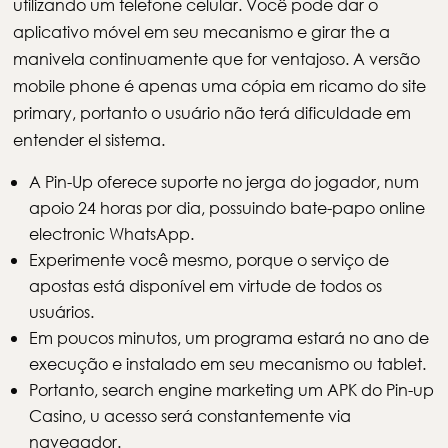
utilizando um telefone celular. Você pode dar o
aplicativo móvel em seu mecanismo e girar the a
manivela continuamente que for ventajoso. A versão
mobile phone é apenas uma cópia em ricamo do site
primary, portanto o usuário não terá dificuldade em
entender el sistema.
A Pin-Up oferece suporte no jerga do jogador, num
apoio 24 horas por dia, possuindo bate-papo online
electronic WhatsApp.
Experimente você mesmo, porque o serviço de
apostas está disponível em virtude de todos os
usuários.
Em poucos minutos, um programa estará no ano de
execução e instalado em seu mecanismo ou tablet.
Portanto, search engine marketing um APK do Pin-up
Casino, u acesso será constantemente via
navegador.