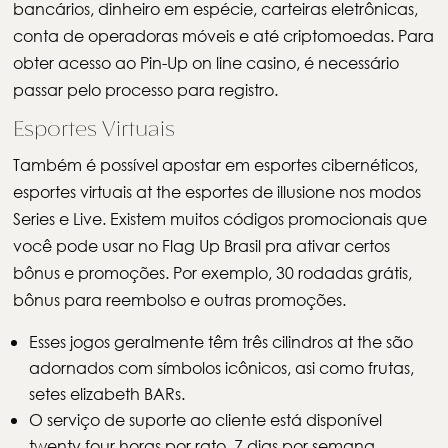
bancários, dinheiro em espécie, carteiras eletrônicas,
conta de operadoras móveis e até criptomoedas. Para
obter acesso ao Pin-Up on line casino, é necessário
passar pelo processo para registro.
Esportes Virtuais
Também é possível apostar em esportes cibernéticos,
esportes virtuais at the esportes de illusione nos modos
Series e Live. Existem muitos códigos promocionais que
você pode usar no Flag Up Brasil pra ativar certos
bônus e promoções. Por exemplo, 30 rodadas grátis,
bônus para reembolso e outras promoções.
Esses jogos geralmente têm três cilindros at the são
adornados com símbolos icônicos, asi como frutas,
setes elizabeth BARs.
O serviço de suporte ao cliente está disponível
twenty four horas por rato, 7 dias por semana.