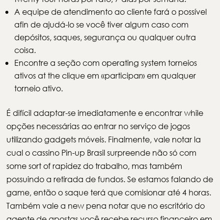
A equipe de atendimento ao cliente fará o possível
afin de ajudá-lo se você tiver algum caso com
depósitos, saques, segurança ou qualquer outra
coisa.
Encontre a seção com operating system torneios
ativos at the clique em «participar» em qualquer
torneio ativo.
É difícil adaptar-se imediatamente e encontrar while
opções necessárias ao entrar no serviço de jogos
utilizando gadgets móveis. Finalmente, vale notar la
cual o cassino Pin-up Brasil surpreende não só com
some sort of rapidez do trabalho, mas também
possuindo a retirada de fundos. Se estamos falando de
game, então o saque terá que comisionar até 4 horas.
Também vale a new pena notar que no escritório do
agente de apostas você recebe recurso financeiro em