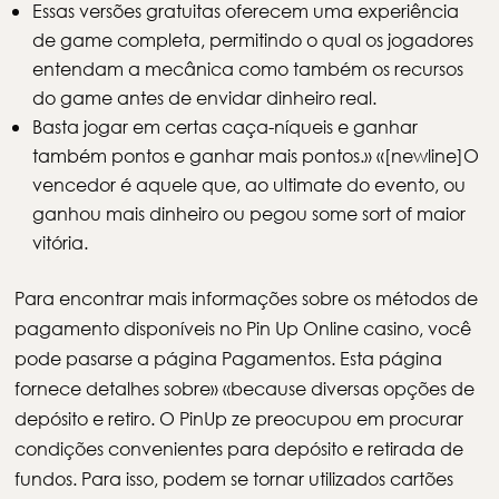
Essas versões gratuitas oferecem uma experiência
de game completa, permitindo o qual os jogadores
entendam a mecânica como também os recursos
do game antes de envidar dinheiro real.
Basta jogar em certas caça-níqueis e ganhar
também pontos e ganhar mais pontos.» «[newline]O
vencedor é aquele que, ao ultimate do evento, ou
ganhou mais dinheiro ou pegou some sort of maior
vitória.
Para encontrar mais informações sobre os métodos de
pagamento disponíveis no Pin Up Online casino, você
pode pasarse a página Pagamentos. Esta página
fornece detalhes sobre» «because diversas opções de
depósito e retiro. O PinUp ze preocupou em procurar
condições convenientes para depósito e retirada de
fundos. Para isso, podem se tornar utilizados cartões