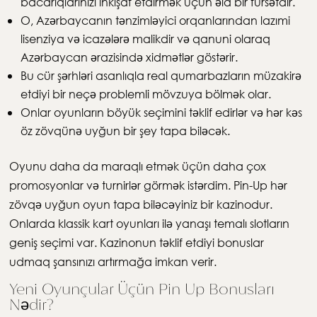
bacarıqlarınızı inkişaf etdirmək üçün əla bir fürsətdir.
O, Azərbaycanın tənzimləyici orqanlarından lazımi
lisenziya və icazələrə malikdir və qanuni olaraq
Azərbaycan ərazisində xidmətlər göstərir.
Bu cür şərhləri asanlıqla real qumarbazların müzakirə
etdiyi bir neçə problemli mövzuya bölmək olar.
Onlar oyunların böyük seçimini təklif edirlər və hər kəs
öz zövqünə uyğun bir şey tapa biləcək.
Oyunu daha da maraqlı etmək üçün daha çox
promosyonlar və turnirlər görmək istərdim. Pin-Up hər
zövqə uyğun oyun tapa biləcəyiniz bir kazinodur.
Onlarda klassik kart oyunları ilə yanaşı temalı slotların
geniş seçimi var. Kazinonun təklif etdiyi bonuslar
udmaq şansınızı artırmağa imkan verir.
Yeni Oyunçular Üçün Pin Up Bonusları
Nədir?