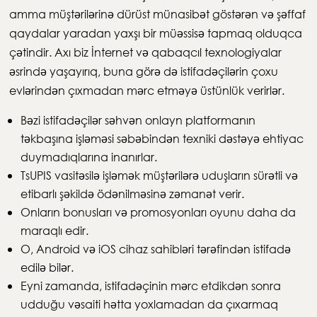
amma müştərilərinə dürüst münasibət göstərən və şəffaf
qaydalar yaradan yaxşı bir müəssisə tapmaq olduqca
çətindir. Axı biz İnternet və qabaqcıl texnologiyalar
əsrində yaşayırıq, buna görə də istifadəçilərin çoxu
evlərindən çıxmadan mərc etməyə üstünlük verirlər.
Bəzi istifadəçilər səhvən onlayn platformanın
təkbaşına işləməsi səbəbindən texniki dəstəyə ehtiyac
duymadıqlarına inanırlar.
TsUPIS vasitəsilə işləmək müştərilərə uduşların sürətli və
etibarlı şəkildə ödənilməsinə zəmanət verir.
Onların bonusları və promosyonları oyunu daha da
maraqlı edir.
O, Android və iOS cihaz sahibləri tərəfindən istifadə
edilə bilər.
Eyni zamanda, istifadəçinin mərc etdikdən sonra
udduğu vəsaiti hətta yoxlamadan da çıxarmaq