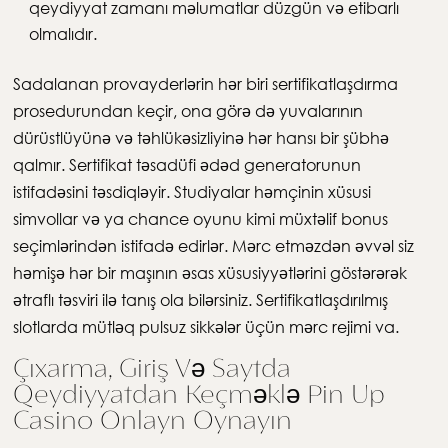
qeydiyyat zamanı məlumatlar düzgün və etibarlı
olmalıdır.
Sadalanan provayderlərin hər biri sertifikatlaşdırma
prosedurundan keçir, ona görə də yuvalarının
dürüstlüyünə və təhlükəsizliyinə hər hansı bir şübhə
qalmır. Sertifikat təsadüfi ədəd generatorunun
istifadəsini təsdiqləyir. Studiyalar həmçinin xüsusi
simvollar və ya chance oyunu kimi müxtəlif bonus
seçimlərindən istifadə edirlər. Mərc etməzdən əvvəl siz
həmişə hər bir maşının əsas xüsusiyyətlərini göstərərək
ətraflı təsviri ilə tanış ola bilərsiniz. Sertifikatlaşdırılmış
slotlarda mütləq pulsuz sikkələr üçün mərc rejimi va.
Çıxarma, Giriş Və Saytda
Qeydiyyatdan Keçməklə Pin Up
Casino Onlayn Oynayın