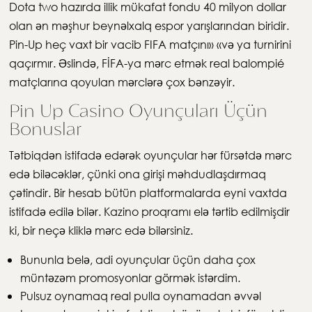
Dota two hazırda illik mükafat fondu 40 milyon dollar
olan ən məşhur beynəlxalq espor yarışlarından biridir.
Pin-Up heç vaxt bir vacib FIFA matçını» «və ya turnirini
qaçırmır. Əslində, FİFA-ya mərc etmək real balompié
matçlarına qoyulan mərclərə çox bənzəyir.
Pin Up Casino Oyunçuları Üçün
Bonuslar
Tətbiqdən istifadə edərək oyunçular hər fürsətdə mərc
edə biləcəklər, çünki ona girişi məhdudlaşdırmaq
çətindir. Bir hesab bütün platformalarda eyni vaxtda
istifadə edilə bilər. Kazino proqramı elə tərtib edilmişdir
ki, bir neçə kliklə mərc edə bilərsiniz.
Bununla belə, adi oyunçular üçün daha çox
müntəzəm promosyonlar görmək istərdim.
Pulsuz oynamaq real pulla oynamadan əvvəl