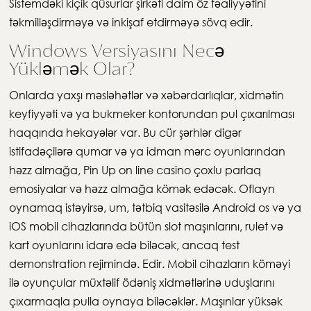
Sistemdəki kiçik qüsurlar şirkəti daim öz fəaliyyətini
təkmilləşdirməyə və inkişaf etdirməyə sövq edir.
Windows Versiyasını Necə
Yükləmək Olar?
Onlarda yaxşı məsləhətlər və xəbərdarlıqlar, xidmətin
keyfiyyəti və ya bukmeker kontorundan pul çıxarılması
haqqında hekayələr var. Bu cür şərhlər digər
istifadəçilərə qumar və ya idman mərc oyunlarından
həzz almağa, Pin Up on line casino çoxlu parlaq
emosiyalar və həzz almağa kömək edəcək. Oflayn
oynamaq istəyirsə, um, tətbiq vasitəsilə Android os və ya
iOS mobil cihazlarında bütün slot maşınlarını, rulet və
kart oyunlarını idarə edə biləcək, ancaq test
demonstration rejimində. Edir. Mobil cihazların köməyi
ilə oyunçular müxtəlif ödəniş xidmətlərinə uduşlarını
çıxarmaqla pulla oynaya biləcəklər. Maşınlar yüksək