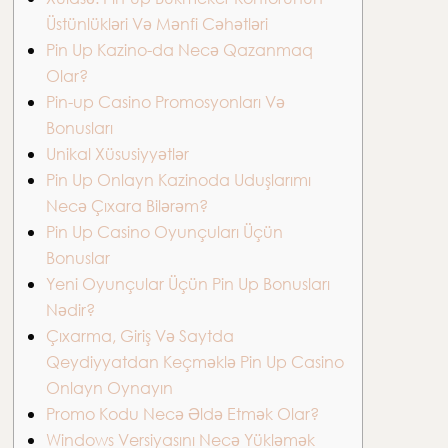
Üstünlükləri Və Mənfi Cəhətləri
Pin Up Kazino-da Necə Qazanmaq
Olar?
Pin-up Casino Promosyonları Və
Bonusları
Unikal Xüsusiyyətlər
Pin Up Onlayn Kazinoda Uduşlarımı
Necə Çıxara Bilərəm?
Pin Up Casino Oyunçuları Üçün
Bonuslar
Yeni Oyunçular Üçün Pin Up Bonusları
Nədir?
Çıxarma, Giriş Və Saytda
Qeydiyyatdan Keçməklə Pin Up Casino
Onlayn Oynayın
Promo Kodu Necə Əldə Etmək Olar?
Windows Versiyasını Necə Yükləmək