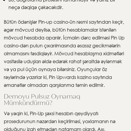
neçə dəqiqə çəkəcəkdir.
Bütün ödənişlər Pin-up casino-ün rəsmi saytından keçir,
əgər mövcud deyilsə, bütün hesablamalar istənilən
mövcud hesabda aparılır. İcmalın dərc edilməsi Pin Up
casino-dən pulun çıxarılmasında əsassız gecikmələrin
olmamasını təsdiqləyir. Mövcud hesablaşma xidmətləri
vasitəsilə uduşları əldə edərək rahat şəraitdə əylənmək
və ya pul üçün oynaya bilərsiniz. Oyunçular öz
rəylərində yazırlar ki, Pin Upwards kazino saytında
əmanətlər olmadan qarşılanma təmin edilmir.
Demoyu Pulsuz Oynamaq
Mümkündürmü?
Və yəqin ki, Pin-Up şəxsi hesabın qeydiyyatı
prosedurunun nəzərdən keçirilməsi, yoxlamanın nə
olduğunu izah etmədən natamam olardı. Axı,