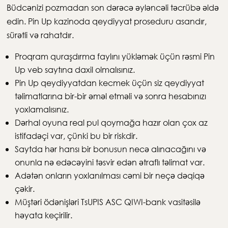
Büdcənizi pozmadan son dərəcə əyləncəli təcrübə əldə
edin. Pin Up kazinoda qeydiyyat proseduru asandır,
sürətli və rahatdır.
Proqram quraşdırma faylını yükləmək üçün rəsmi Pin
Up veb saytına daxil olmalısınız.
Pin Up qeydiyyatdan kecmek üçün siz qeydiyyat
təlimatlarına bir-bir əməl etməli və sonra hesabınızı
yoxlamalısınız.
Dərhal oyuna real pul qoymağa hazır olan çox az
istifadəçi var, çünki bu bir riskdir.
Saytda hər hansı bir bonusun necə alınacağını və
onunla nə edəcəyini təsvir edən ətraflı təlimat var.
Adətən onların yoxlanılması cəmi bir neçə dəqiqə
çəkir.
Müştəri ödənişləri TsUPIS ASC QIWI-bank vasitəsilə
həyata keçirilir.