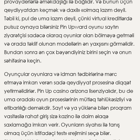
provayderlərlə əməkdaşlığı ilə bağlıdır. Və bunun üçün
qeydiyyatdan keçmək və daxil» «olmaq lazım deyil.
Təbii ki, pul de uma lazım deyil, çünki virtual kreditlərdə
pulsuz oynaya bilərsiniz Pin Upward oyunu saytın
ziyarətçisi sadəcə olaraq oyunlar olan bölməyə getməli
və orada təklif olunan modellərin ən yaxşısını görməlidir.
Bundan sonra ən çox bəyəndiyiniz birini seçin və onun
səhifəsinə keçin.
Oyunçular oyunlara və idman tədbirlərinə mərc
etməyə imkan verən sadə qeydiyyat prosesinə diqqət
yetirməlidirlər. Pin Up casino arizona lisenziyalıdır, bu de
uma oradakı oyun proseslərinin mütləq təhlükəsizliyi və
etibarlılığı deməkdir. Sayt və ya yüklənə bilən proqram
vasitəsilə rahat giriş sizə kazino ilə daim əlaqə
saxlamağa imkan verir. Oyunların siyahısı ilə tanış
olmaq üçün istifadəçi test» «rejimini seçə bilər.