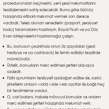
prosedurundan keçməsini, yəni şəxsi məlumatlarını
təsdiqləməsini xahiş edəcəkdir. Buna görə özünüz
haqqında etibarlı məlumat vermək son dərəcə
vacibdir. Tələb olunan sənədlərin (pasport, şəxsiyyət
kodu) taramalarını hazırlayın. Royal Flush və ya Düz
Even birləşmələrini hazırlamağa çalışın.
Bu, bonusun çıxarılması onun öz qaydaları (şəxsi
hədiyyə və ya cashback) ilə təmin edildiyi təqdirdə
mümkündür.
Üstəlik, bonusların mərc edilməsi şərtləri olduqca
sadədir.
Fiziki qurumların fəaliyyəti qadağan edilsə də, xarici
şirkətlərin onlayn world wide web saytları ilə bağlı heç
bir tənzimləmə yoxdur.
O, cari balans, habelə mövcud bonuslar və onların
mərc edilməsi şərtləri haqqında məlumat verir.