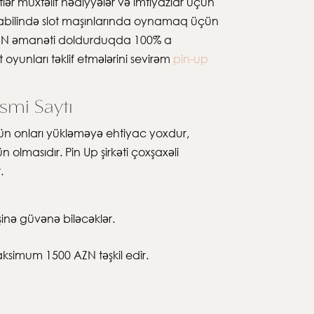
ətlər müxtəlif hədiyyələr və imtiyazlar üçün
üqabilində slot maşınlarında oynamaq üçün
0 AZN əmanəti doldurduqda 100% a
 oyunları təklif etmələrini sevirəm
pin-up
smi Saytı
çün onları yükləməyə ehtiyac yoxdur,
 olmasıdır. Pin Up şirkəti çoxşaxəli
.
nə güvənə biləcəklər.
simum 1500 AZN təşkil edir.