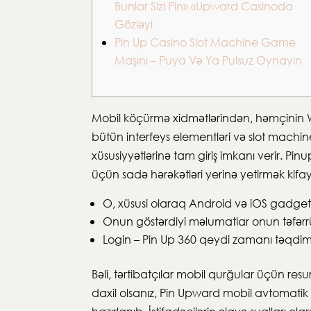
Bunlar Sizi Pin» «Upward Casinoda
Gözləyi
Pin Up Casino Slot Machine Game
Maşını – Puya Və Ya Pulsuz Oynayın
Mobil köçürmə xidmətlərindən, həmçinin 
bütün interfeys elementləri və slot machine
xüsusiyyətlərinə tam giriş imkanı verir. 
üçün sadə hərəkətləri yerinə yetirmək kifa
O, xüsusi olaraq Android və iOS gadget 
Onun göstərdiyi məlumatlar onun təfərrü
Login – Pin Up 360 qeydi zamanı təqdim 
Bəli, tərtibatçılar mobil qurğular üçün re
daxil olsanız, Pin Upward mobil avtomatik