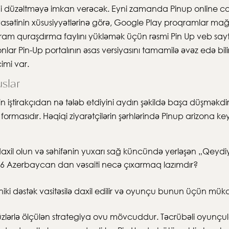
sini düzəltməyə imkan verəcək. Eyni zamanda Pinup online ca
siyasətinin xüsusiyyətlərinə görə, Google Play proqramlar ma
 quraşdırma faylını yükləmək üçün rəsmi Pin Up veb saytına 
lar Pin-Up portalının əsas versiyasını tamamilə əvəz edə bilir
çimi var.
slar
in iştirakçıdan nə tələb etdiyini aydın şəkildə başa düşməkdi
formasıdır. Həqiqi ziyarətçilərin şərhlərində Pinup arizona ke
axil olun və səhifənin yuxarı sağ küncündə yerləşən „Qeydi
306 Azerbaycan dan vəsaiti necə çıxarmaq lazımdır?
niki dəstək vasitəsilə daxil edilir və oyunçu bunun üçün mükaf
üzlərlə ölçülən strategiya ovu mövcuddur. Təcrübəli oyunçula