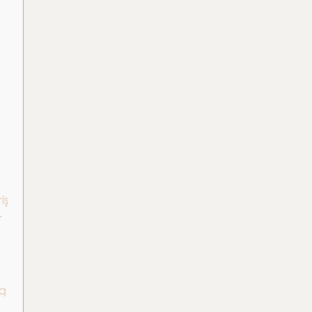
iş
r
aq