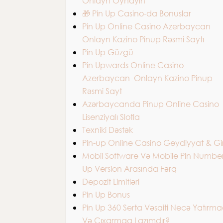
Onlayn Oynayın
🎁 Pin Up Casino-da Bonuslar
Pin Up Online Casino Azerbaycan ️
Onlayn Kazino Pinup Rəsmi Saytı
Pin Up Güzgü
Pin Upwards Online Casino
Azerbaycan ️ Onlayn Kazino Pinup
Rəsmi Sayt
Azərbaycanda Pinup Online Casino
Lisenziyalı Slotla
Texniki Dəstək
Pin-up Online Casino Geydiyyat & Gir
Mobil Software Və Mobile Pin Numbe
Up Version Arasında Fərq
Depozit Limitləri
Pin Up Bonus
Pin Up 360 Serta Vəsaiti Necə Yatırm
Və Çıxarmaq Lazımdır?