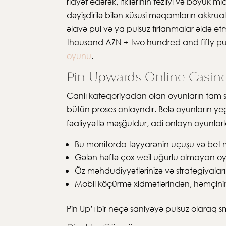
riayət edərək, itkilərinin tezliyi və böyük 
dəyişdirilə bilən xüsusi məqamların akkr
əlavə pul və ya pulsuz fırlanmalar əldə 
thousand AZN + two hundred and fifty pulsuz
oyunu
.
Pin Upwards Online Casino
Canlı kateqoriyadan olan oyunların tam si
bütün proses onlayndır. Belə oyunların yega
fəaliyyətlə məşğuldur, adi onlayn oyunlarl
Bu monitorda təyyarənin uçuşu və bet mul
Gələn həftə çox weil uğurlu olmayan o
Öz məhdudiyyətlərinizə və strategiyalar
Mobil köçürmə xidmətlərindən, həmçini
Pin Up’ı bir neçə saniyəyə pulsuz olaraq s