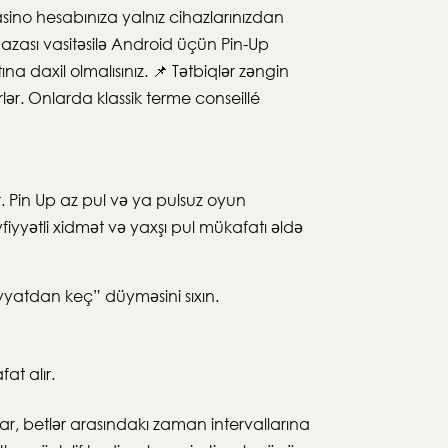
sino hesabınıza yalnız cihazlarınızdan
ğazası vasitəsilə Android üçün Pin-Up
daxil olmalısınız. 📌 Tətbiqlər zəngin
lər. Onlarda klassik terme conseillé
r. Pin Up az pul və ya pulsuz oyun
yfiyyətli xidmət və yaxşı pul mükafatı əldə
yyatdan keç” düyməsini sıxın.
at alır.
r, betlər arasındakı zaman intervallarına