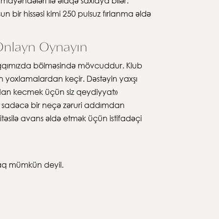
mayəndələri ilə əlaqə saxlaya bilər.
un bir hissəsi kimi 250 pulsuz fırlanma əldə
 Onlayn Oynayın
 Haqqımızda bölməsində mövcuddur. Klub
ən yoxlamalardan keçir. Dəstəyin yaxşı
yatdan kecmek üçün siz qeydiyyat»
ir, sadəcə bir neçə zəruri addımdan
əsilə avans əldə etmək üçün istifadəçi
maq mümkün deyil.