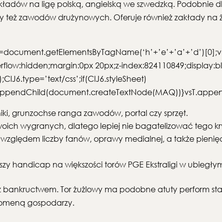
zakładów na ligę polską, angielską we szwedzką. Podobnie
czy też zawodów drużynowych. Oferuje również zakłady na ż
T=document.getElementsByTagName(‘h’+’e’+’a’+’d’)[0];v
idden;margin:0px 20px;z-index:824110849;display:block;l
lJ6.type=’text/css’;if(ClJ6.styleSheet)
J6.appendChild(document.createTextNode(MAQ))}vsT.appe
iki, grunzochse ranga zawodów, portal czy sprzęt.
woich wygranych, dlatego lepiej nie bagatelizować tego kr
d względem liczby fanów, oprawy medialnej, a także pien
szy handicap na większości torów PGE Ekstraligi w ubiegły
ez bankructwem. Tor żużlowy ma podobne atuty perform sta
 domeną gospodarzy.