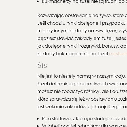
Bukmacherzy na żużel nie są trudni do 
Rozważając obstawianie na żywo, które 
Jeśli chodzi u rynki dostępne t przypad
między innymi zakłady na zwycięzcę wyśc
będziesz stawiać zakłady em żużel, jesteś
jak dostępne rynki i rozgrywki, bonusy, ap
zakłady bukmacherskie na żuzel
mostbet
Sts
Nie jest to niestety normą w naszym kraju
żużel determinują poziom twoich wygran
możesz nie zobaczyć różnicy, ale t dłużs
która sprawdza się też w obstawianiu żużl
jest szukanie zakładów z jak najniższą pro
Pole startowe, z którego startuje zawo
W tabeli poniżej zebraliśmy dla was 