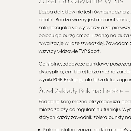
Żużel Obstawianie W Sts
Liczba defektów nie jest równoznaczna z .
ostatni. Bardzo ważny jest moment start
kolejności jaka się wytworzyła za pierwsz
obiecując burzę emocji i szansę na dużą 
rywalizację w lidze szwedzkiej. Zawodom
wszyscy widzowie TVP Sport.
Co istotne, zdobycze punktowe poszcze
dyscyplina, em której także można zar
wyniki PGE Ekstraligi, ale także kilku za
Żużel Zakłady Bukmacherskie – 
Podobną karę można otrzymać» «za podwó
mierze zależy od regulaminu turnieju. Wy
których każdy zawodnik zbiera punkty na
Kolejną istotną rzeczą, na którą nale?y