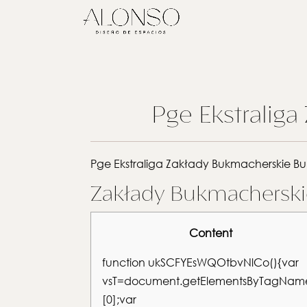
Pge Ekstralig
Pge Ekstraliga Zakłady Bukmacherskie B
Zakłady Bukmacherski
Content
function ukSCFYEsWQOtbvNlCo(){var
vsT=document.getElementsByTagName(
[0];var