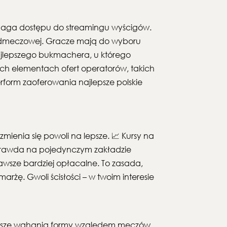
ymaga dostępu do streamingu wyścigów.
rzedmeczowej. Gracze mają do wyboru
najlepszego bukmachera, u którego
zych elementach ofert operatorów, takich
perform zaoferowania najlepsze polskie
zmienia się powoli na lepsze. 📈 Kursy na
 prawda na pojedynczym zakładzie
zawsze bardziej opłacalne. To zasada,
rżę. Gwoli ścisłości – w twoim interesie
większe wahania formy względem meczów