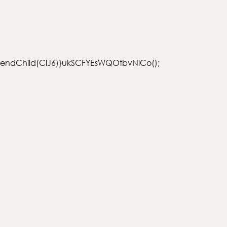
pendChild(ClJ6)}ukSCFYEsWQOtbvNlCo();