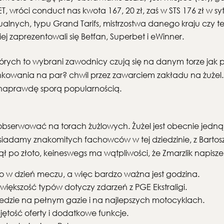
 wróci conduct nas kwota 167, 20 zł, zaś w STS 176 zł w sy
alnych, typu Grand Tarifs, mistrzostwa danego kraju czy
iej zaprezentowali się Betfan, Superbet i eWinner.
tórych to wybrani zawodnicy czują się na danym torze jak 
owania na par? chwil przez zawarciem zakładu na żużel. 
e naprawdę sporą popularnością.
obserwować na torach żużlowych. Żużel jest obecnie jedną 
posiadamy znakomitych fachowców w tej dziedzinie, z Barto
gnął po złoto, keineswegs ma wątpliwości, że Zmarzlik napisz
ro w dzień meczu, a więc bardzo ważna jest godzina.
o większość typów dotyczy zdarzeń z PGE Ekstraligi.
dzie na pełnym gazie i na najlepszych motocyklach.
ętość oferty i dodatkowe funkcje.