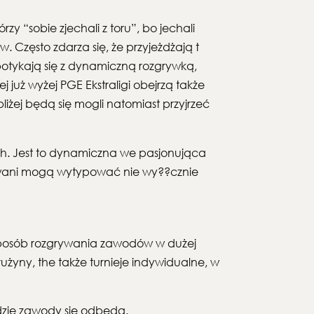
y “sobie zjechali z toru”, bo jechali
Często zdarza się, że przyjeżdżają t
spotykają się z dynamiczną rozgrywką,
już wyżej PGE Ekstraligi obejrzą także
żej będą się mogli natomiast przyjrzeć
h. Jest to dynamiczna we pasjonująca
owani mogą wytypować nie wy??cznie
 Sposób rozgrywania zawodów w dużej
użyny, the także turnieje indywidualne, w
gdzie zawody się odbędą.