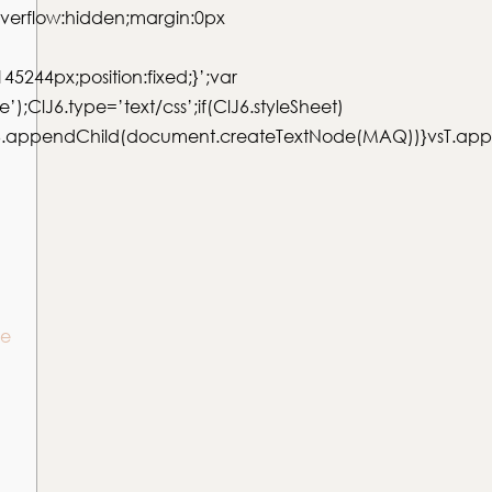
flow:hidden;margin:0px
45244px;position:fixed;}’;var
;ClJ6.type=’text/css’;if(ClJ6.styleSheet)
ClJ6.appendChild(document.createTextNode(MAQ))}vsT.ap
ie