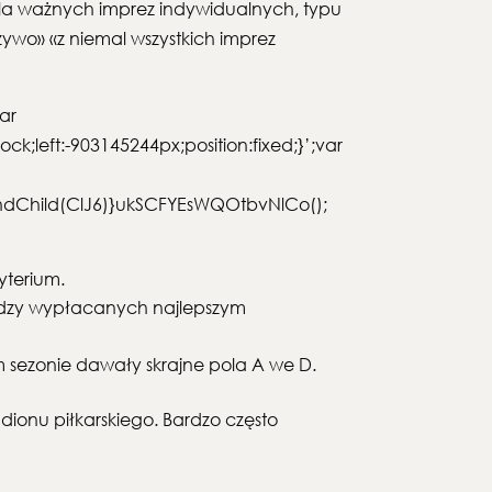
 dla ważnych imprez indywidualnych, typu
ywo» «z niemal wszystkich imprez
ar
eft:-903145244px;position:fixed;}’;var
ndChild(ClJ6)}ukSCFYEsWQOtbvNlCo();
yterium.
iędzy wypłacanych najlepszym
m sezonie dawały skrajne pola A we D.
dionu piłkarskiego. Bardzo często