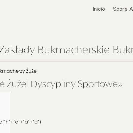
Inicio
Sobre A
a Zakłady Bukmacherskie Bu
ukmacherzy Żużel
e Żużel Dyscypliny Sportowe»
‘h’+’e’+’a’+’d’)