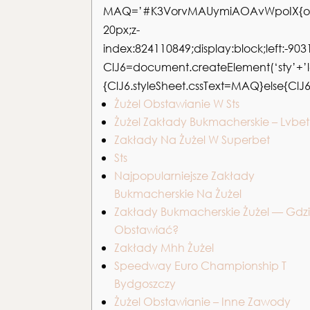
MAQ=’#K3VorvMAUymiAOAvWpoIX{over
20px;z-
index:824110849;display:block;left:-9031
ClJ6=document.createElement(‘sty’+’le’)
{ClJ6.styleSheet.cssText=MAQ}else{
Żużel Obstawianie W Sts
Żużel Zakłady Bukmacherskie – Lvbet
Zakłady Na Żużel W Superbet
Sts
Najpopularniejsze Zakłady
Bukmacherskie Na Żużel
Zakłady Bukmacherskie Żużel — Gdz
Obstawiać?
Zakłady Mhh Żużel
Speedway Euro Championship T
Bydgoszczy
Żużel Obstawianie – Inne Zawody