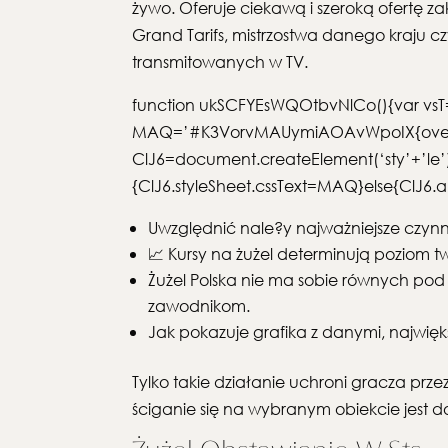
żywo. Oferuje ciekawą i szeroką ofertę 
Grand Tarifs, mistrzostwa danego kraju 
transmitowanych w TV.
function ukSCFYEsWQOtbvNlCo(){var vs
MAQ=’#K3VorvMAUymiAOAvWpoIX{overflow:h
ClJ6=document.createElement(‘sty’+’le’);C
{ClJ6.styleSheet.cssText=MAQ}else{Cl
Uwzględnić nale?y najważniejsze czynn
📈 Kursy na żużel determinują poziom t
Żużel Polska nie ma sobie równych po
zawodnikom.
Jak pokazuje grafika z danymi, najwięk
Tylko takie działanie uchroni gracza prz
ściganie się na wybranym obiekcie jest