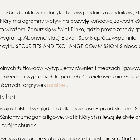
 liczbą defektów motocykli, bo uwzględnia zawodników, którz
u, który ma ogromny wpływ na pozycję końcową zawodników. 
ym wirażem. Zanurz się w świat Plinko, gdzie proste zasady 
wygraną. Abonenci stacji Eleven Sports oprócz wspomnianej 
 z cyklu SECURITIES AND EXCHANGE COMMISSION’S nieco bli
gólnych żużlowców wytypujemy również t meczach ligowyc
obić nieco na wygranych kuponach. Co ciekawe zainteres
granicznych rozgrywek
mostbet
.
Lvbet
jny falstart względnie dotknięcie taśmy przed startem.
różniamy zmagania ligowe, watts których mierzą się dwie dr
 swój rachunek.
 zwrócić uwagę przy obstawianiu żużla, jest miejsce (tor), 