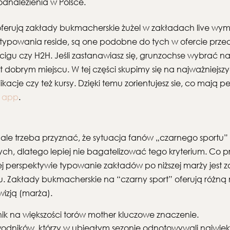
odnalezienia w Polsce.
oferują zakłady bukmacherskie żużel w zakładach live w
ku typowania reside, są one podobne do tych w ofercie p
igu czy H2H. Jeśli zastanawiasz się, grunzochse wybrać 
 t dobrym miejscu. W tej części skupimy się na najważniejs
likacje czy też kursy. Dzięki temu zorientujesz sie, co mają 
 app
.
, ale trzeba przyznać, że sytuacja fanów „czarnego sportu” 
ych, dlatego lepiej nie bagatelizować tego kryterium. Co
zej perspektywie typowanie zakładów po niższej marży jest 
u. Zakłady bukmacherskie na “czarny sport” oferują różną ma
wizją (marża).
dnik na większości torów mother kluczowe znaczenie.
zawodników, którzy w ubiegłym sezonie odnotowywali naj