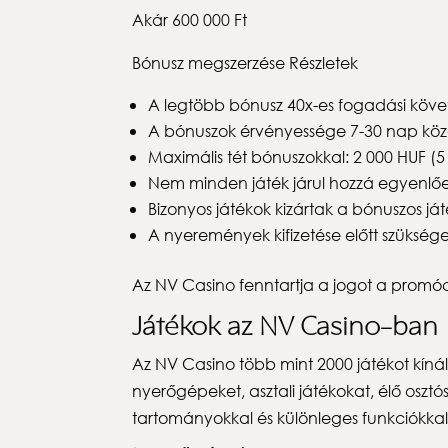
Akár 600 000 Ft
Bónusz megszerzése Részletek
A legtöbb bónusz 40x-es fogadási köve
A bónuszok érvényessége 7-30 nap közö
Maximális tét bónuszokkal: 2 000 HUF (
Nem minden játék járul hozzá egyenlő
Bizonyos játékok kizártak a bónuszos já
A nyeremények kifizetése előtt szükséges
Az NV Casino fenntartja a jogot a promóciós
Játékok az NV Casino-ban
Az NV Casino több mint 2000 játékot kínál 
nyerőgépeket, asztali játékokat, élő oszt
tartományokkal és különleges funkciókkal 