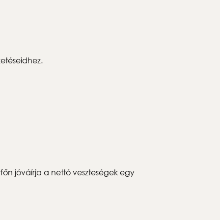
zetéseidhez.
őn jóváírja a nettó veszteségek egy