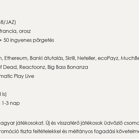
8/JAZ)
rancia, orosz
+ 50 ingyenes pörgetés
n, Ethereum, Banki átutalás, Skrill, Neteller, ecoPayz, MuchB
f Dead, Reactoonz, Big Bass Bonanza
matic Play Live
is)
t: 1-3 nap
gyar játékosokat. Új és visszatérő játékosok üdvözlő csomag
óció tiszta feltételekkel és méltányos fogadási követelmé