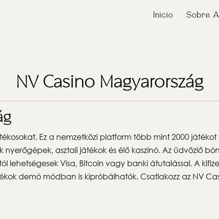
Inicio
Sobre A
NV Casino Magyarország
ág
kosokat. Ez a nemzetközi platform több mint 2000 játékot kí
k nyerőgépek, asztali játékok és élő kaszinó. Az üdvözlő bó
ól lehetségesek Visa, Bitcoin vagy banki átutalással. A kifiz
átékok demó módban is kipróbálhatók. Csatlakozz az NV Cas