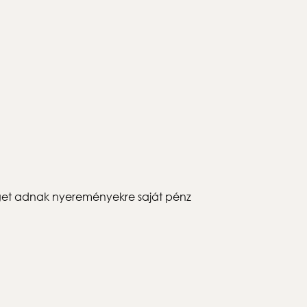
éget adnak nyereményekre saját pénz