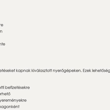
re
őn
nte
etéseket kapnak kiválasztott nyerőgépeken. Ezek lehetős
tti befizetésekre
érhető
nyereményekre
magonként