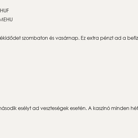
 HUF
MEHU
tékidődet szombaton és vasárnap. Ez extra pénzt ad a befi
sodik esélyt ad veszteségek esetén. A kaszinó minden hétf