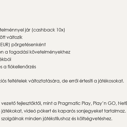
telménnyel jár (cashback 10x)
tt változik
5 EUR) pörgetésenként
en a fogadási követelményekhez
tékból
 a fiókellenőrzés
 feltételek változtatására, de erről értesíti a játékosokat.
vezető fejlesztőktől, mint a Pragmatic Play, Play’n GO, NetE
ós játékokat, videó pókert és kaparós sorsjegyeket tartalma
szolgálnak minden játékstílushoz és költségvetéshez.