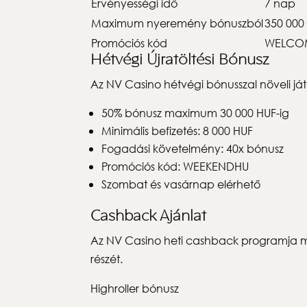
Érvényességi idő
7 nap
Maximum nyeremény bónuszból
350 000
Promóciós kód
WELCO
Hétvégi Újratöltési Bónusz
Az NV Casino hétvégi bónusszal növeli já
50% bónusz maximum 30 000 HUF-ig
Minimális befizetés: 8 000 HUF
Fogadási követelmény: 40x bónusz
Promóciós kód: WEEKENDHU
Szombat és vasárnap elérhető
Cashback Ajánlat
Az NV Casino heti cashback programja má
részét.
Highroller bónusz