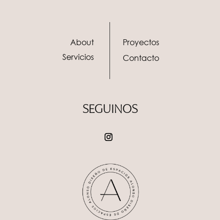
About
Proyectos
Servicios
Contacto
SEGUINOS