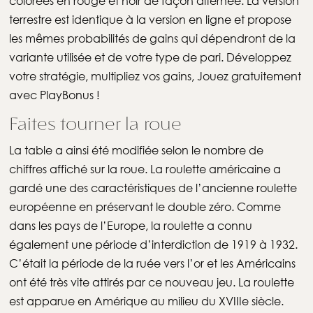
colorées en rouge et noir de façon alternée. La version
terrestre est identique à la version en ligne et propose
les mêmes probabilités de gains qui dépendront de la
variante utilisée et de votre type de pari. Développez
votre stratégie, multipliez vos gains, Jouez gratuitement
avec PlayBonus !
Faites tourner la roue
La table a ainsi été modifiée selon le nombre de
chiffres affiché sur la roue. La roulette américaine a
gardé une des caractéristiques de l’ancienne roulette
européenne en préservant le double zéro. Comme
dans les pays de l’Europe, la roulette a connu
également une période d’interdiction de 1919 à 1932.
C’était la période de la ruée vers l’or et les Américains
ont été très vite attirés par ce nouveau jeu. La roulette
est apparue en Amérique au milieu du XVIIIe siècle.