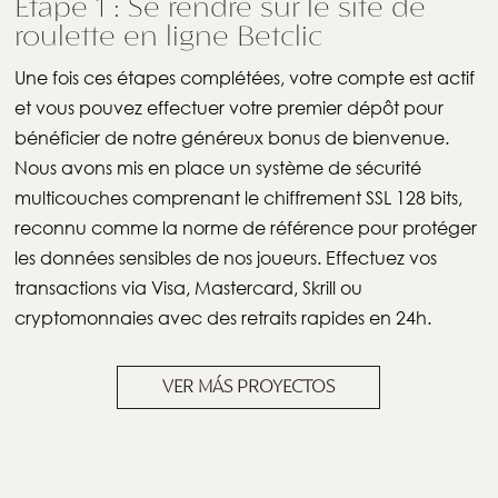
Étape 1 : Se rendre sur le site de
roulette en ligne Betclic
Une fois ces étapes complétées, votre compte est actif
et vous pouvez effectuer votre premier dépôt pour
bénéficier de notre généreux bonus de bienvenue.
Nous avons mis en place un système de sécurité
multicouches comprenant le chiffrement SSL 128 bits,
reconnu comme la norme de référence pour protéger
les données sensibles de nos joueurs. Effectuez vos
transactions via Visa, Mastercard, Skrill ou
cryptomonnaies avec des retraits rapides en 24h.
VER MÁS PROYECTOS