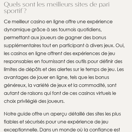
Quels sont les meilleurs sites de pari
sportif ?
Ce meilleur casino en ligne offre une expérience
dynamique grâce à ses tournois quotidiens,
permettant aux joueurs de gagner des bonus
supplémentaires tout en participant à divers jeux. Oui,
les casinos en ligne offrent des expériences de jeu
responsables en fournissant des outils pour définir des
limites de dépôts et des alertes sur le temps de jeu. Les
avantages de jouer en ligne, tels que les bonus
généreux, la variété de jeux et la commodité, sont
autant de raisons qui font de ces casinos virtuels le
choix privilégié des joueurs.
Notre guide offre un aperçu détaillé des sites les plus
fiables et sécurisés pour une expérience de jeu
exceptionnelle. Dans un monde où la confiance est