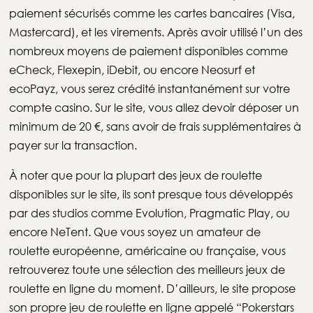
paiement sécurisés comme les cartes bancaires (Visa,
Mastercard), et les virements. Après avoir utilisé l’un des
nombreux moyens de paiement disponibles comme
eCheck, Flexepin, iDebit, ou encore Neosurf et
ecoPayz, vous serez crédité instantanément sur votre
compte casino. Sur le site, vous allez devoir déposer un
minimum de 20 €, sans avoir de frais supplémentaires à
payer sur la transaction.
À noter que pour la plupart des jeux de roulette
disponibles sur le site, ils sont presque tous développés
par des studios comme Evolution, Pragmatic Play, ou
encore NeTent. Que vous soyez un amateur de
roulette européenne, américaine ou française, vous
retrouverez toute une sélection des meilleurs jeux de
roulette en ligne du moment. D’ailleurs, le site propose
son propre jeu de roulette en ligne appelé “Pokerstars