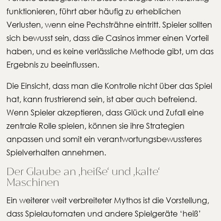
funktionieren, führt aber häufig zu erheblichen
Verlusten, wenn eine Pechsträhne eintritt. Spieler sollten
sich bewusst sein, dass die Casinos immer einen Vorteil
haben, und es keine verlässliche Methode gibt, um das
Ergebnis zu beeinflussen.
Die Einsicht, dass man die Kontrolle nicht über das Spiel
hat, kann frustrierend sein, ist aber auch befreiend.
Wenn Spieler akzeptieren, dass Glück und Zufall eine
zentrale Rolle spielen, können sie ihre Strategien
anpassen und somit ein verantwortungsbewussteres
Spielverhalten annehmen.
Der Glaube an ‚heiße‘ und ‚kalte‘
Maschinen
Ein weiterer weit verbreiteter Mythos ist die Vorstellung,
dass Spielautomaten und andere Spielgeräte ‘heiß’