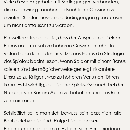
viele dieser Angebote mit Bedingungen verbunden,
die es schwierig machen, tatsächliche Gewinne zu
erzielen. Spieler müssen die Bedingungen genau lesen,
um nicht enttäuscht zu werden.
Ein weiterer Irrglaube ist, dass der Anspruch auf einen
Bonus automatisch zu höheren Gewinnen führt. In
vielen Fällen kann der Einsatz eines Bonus die Strategie
des Spielers beeinflussen. Wenn Spieler mit einem Bonus
spielen, sind sie möglicherweise geneigt, riskantere
Einsätze zu tätigen, was zu höheren Verlusten führen
kann. Es ist wichtig, die eigene Spielweise auch bei der
Nutzung von Boni im Auge zu behalten und das Risiko
zu minimieren.
Schließlich sollte man sich bewusst sein, dass nicht alle
Boni gleichwertig sind. Einige bieten bessere
Bedingungen als andere. Es lohnt sich, verschiedene