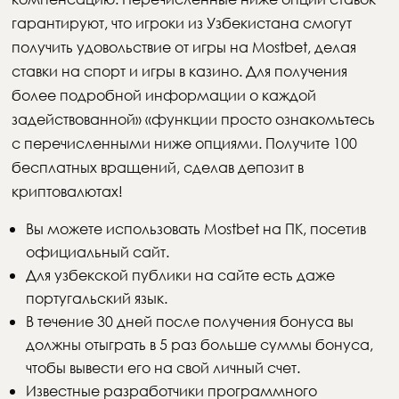
гарантируют, что игроки из Узбекистана смогут
получить удовольствие от игры на Mostbet, делая
ставки на спорт и игры в казино. Для получения
более подробной информации о каждой
задействованной» «функции просто ознакомьтесь
с перечисленными ниже опциями. Получите 100
бесплатных вращений, сделав депозит в
криптовалютах!
Вы можете использовать Mostbet на ПК, посетив
официальный сайт.
Для узбекской публики на сайте есть даже
португальский язык.
В течение 30 дней после получения бонуса вы
должны отыграть в 5 раз больше суммы бонуса,
чтобы вывести его на свой личный счет.
Известные разработчики программного