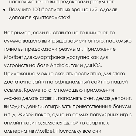
насколько точно вы предсказали результат.
Получите 100 бесплатных вращений, сделав
депозит в криптовалютах!
Например, если вы ставите на точный счет, то
сумма вашего выигрыша зависит от того, насколько
точно вы предсказали результат. Приложение
Mostbet для смартфонов доступно как для
устройств на базе Android, так и для iOS.
Приложение можно скачать бесплатно, для этого
достаточно зайти на официальный сайт по нашей
ссылке. Кроме того, с помощью приложения
можно делать ставки, пополнять счет, делая депозит,
выводить деньги, отыгрывать приветственные бонусы
и т. д. Живой покер, одна из самых популярных игр в
онлайн-казино, является одной из азартных
альтернатив Mostbet. Поскольку все они