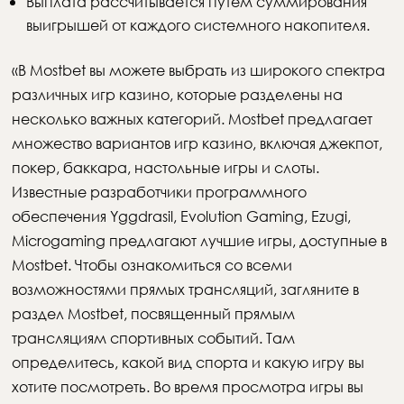
Выплата рассчитывается путем суммирования
выигрышей от каждого системного накопителя.
«В Mostbet вы можете выбрать из широкого спектра
различных игр казино, которые разделены на
несколько важных категорий. Mostbet предлагает
множество вариантов игр казино, включая джекпот,
покер, баккара, настольные игры и слоты.
Известные разработчики программного
обеспечения Yggdrasil, Evolution Gaming, Ezugi,
Microgaming предлагают лучшие игры, доступные в
Mostbet. Чтобы ознакомиться со всеми
возможностями прямых трансляций, загляните в
раздел Mostbet, посвященный прямым
трансляциям спортивных событий. Там
определитесь, какой вид спорта и какую игру вы
хотите посмотреть. Во время просмотра игры вы