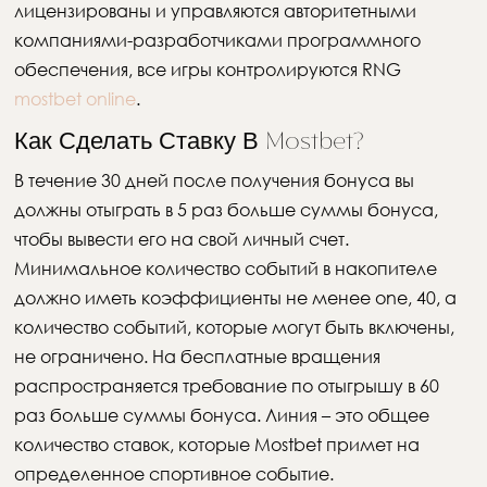
лицензированы и управляются авторитетными
компаниями-разработчиками программного
обеспечения, все игры контролируются RNG
mostbet online
.
Как Сделать Ставку В Mostbet?
В течение 30 дней после получения бонуса вы
должны отыграть в 5 раз больше суммы бонуса,
чтобы вывести его на свой личный счет.
Минимальное количество событий в накопителе
должно иметь коэффициенты не менее one, 40, а
количество событий, которые могут быть включены,
не ограничено. На бесплатные вращения
распространяется требование по отыгрышу в 60
раз больше суммы бонуса. Линия – это общее
количество ставок, которые Mostbet примет на
определенное спортивное событие.