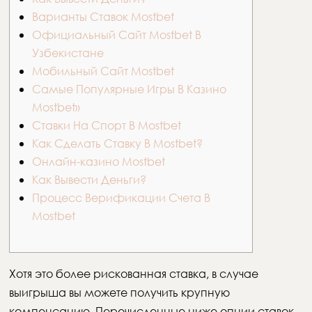
Варианты Ставок Mostbet
Официальный Сайт Mostbet В
Узбекистане
Мобильный Сайт Mostbet
Самые Популярные Игры В Казино
Mostbet»
Ставки На Спорт В Mostbet
Как Сделать Ставку В Mostbet?
Онлайн-казино Mostbet
Как Вывести Деньги?
Процесс Верификации Счета В
Mostbet
Хотя это более рискованная ставка, в случае
выигрыша вы можете получить крупную
компенсацию. Перечисленные ниже опции ставок