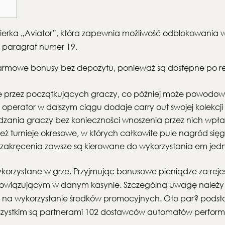
gierka „Aviator”, która zapewnia możliwość odblokowani
o paragraf numer 19.
darmowe bonusy bez depozytu, ponieważ są dostępne po rej
ne przez początkujących graczy, co później może powod
at operator w dalszym ciągu dodaje carry out swojej kolekcj
dzania graczy bez konieczności wnoszenia przez nich wpł
ż turnieje okresowe, w których całkowite pule nagród sięg
zakręcenia zawsze są kierowane do wykorzystania em jed
ykorzystane w grze. Przyjmując bonusowe pieniądze za rej
obowiązującym w danym kasynie. Szczególną uwagę należ
my na wykorzystanie środków promocyjnych. Oto par? po
szystkim są partnerami 102 dostawców automatów perform 