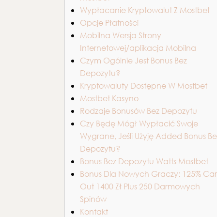
Wypłacanie Kryptowalut Z Mostbet
Opcje Płatności
Mobilna Wersja Strony
Internetowej/aplikacja Mobilna
Czym Ogólnie Jest Bonus Bez
Depozytu?
Kryptowaluty Dostępne W Mostbet
Mostbet Kasyno
Rodzaje Bonusów Bez Depozytu
Czy Będę Mógł Wypłacić Swoje
Wygrane, Jeśli Użyję Added Bonus Be
Depozytu?
Bonus Bez Depozytu Watts Mostbet
Bonus Dla Nowych Graczy: 125% Car
Out 1400 Zł Plus 250 Darmowych
Spinów
Kontakt