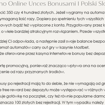
no Online Unces Bonusami I Polski Sl
rócić 350 czy 4 hundred złotych. Jeżeli wygramy na aut
ymaganą ilość razy. Dopiero po spełnieniu tych wszystk
nowych bądź też wypłacone z konta. Przygotowany przez 
 o wiele bardziej atrakcyjnym rozwiązaniem. Przede wszys
dziej Ci odpowiada, a następnie zasil swoje balance bezpo
mat automatów carry out gry w kasynie Mostbet.
że oferowane przez kasyna internetowe bonusy bez depozy
.
ertę promocyjną, ponieważ znacząco wpływa ona na ocenę
acenie od razu przyznanych środków.
y po rejestracji mają to do siebie, że nie wymagają od
 że free reward bez depozytu może występować w różnych
feruje gotówkę na początek, czy też równie popularne dar
 oznacza 100 złotych bez rejestracji. W tym wypadku nal