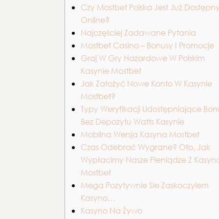
Czy Mostbet Polska Jest Już Dostępn
Online?
Najczęściej Zadawane Pytania
Mostbet Casino – Bonusy I Promocje
Graj W Gry Hazardowe W Polskim
Kasynie Mostbet
Jak Założyć Nowe Konto W Kasynie
Mostbet?
Typy Weryfikacji Udostępniające Bon
Bez Depozytu Watts Kasynie
Mobilna Wersja Kasyna Mostbet
Czas Odebrać Wygrane? Oto, Jak
Wypłacimy Nasze Pieniądze Z Kasyn
Mostbet
Mega Pozytywnie Sie Zaskoczylem
Kasyno…
Kasyno Na Żywo