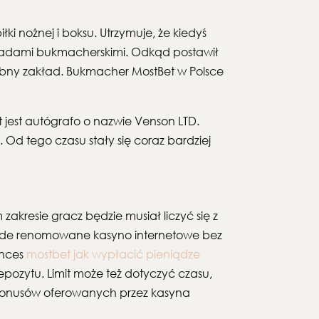
i nożnej i boksu. Utrzymuje, że kiedyś
kładami bukmacherskimi. Odkąd postawił
robny zakład. Bukmacher MostBet w Polsce
jest autógrafo o nazwie Venson LTD.
Od tego czasu stały się coraz bardziej
kresie gracz będzie musiał liczyć się z
ażde renomowane kasyno internetowe bez
unces
mostbet jak wypłacić pieniądze
zytu. Limit może też dotyczyć czasu,
 bonusów oferowanych przez kasyna