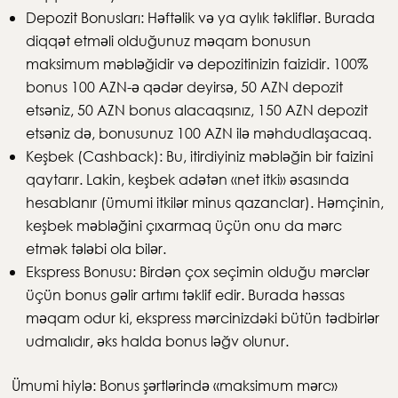
Depozit Bonusları: Həftəlik və ya aylık təkliflər. Burada
diqqət etməli olduğunuz məqam bonusun
maksimum məbləğidir və depozitinizin faizidir. 100%
bonus 100 AZN-ə qədər deyirsə, 50 AZN depozit
etsəniz, 50 AZN bonus alacaqsınız, 150 AZN depozit
etsəniz də, bonusunuz 100 AZN ilə məhdudlaşacaq.
Keşbek (Cashback): Bu, itirdiyiniz məbləğin bir faizini
qaytarır. Lakin, keşbek adətən «net itki» əsasında
hesablanır (ümumi itkilər minus qazanclar). Həmçinin,
keşbek məbləğini çıxarmaq üçün onu da mərc
etmək tələbi ola bilər.
Ekspress Bonusu: Birdən çox seçimin olduğu mərclər
üçün bonus gəlir artımı təklif edir. Burada həssas
məqam odur ki, ekspress mərcinizdəki bütün tədbirlər
udmalıdır, əks halda bonus ləğv olunur.
Ümumi hiylə: Bonus şərtlərində «maksimum mərc»