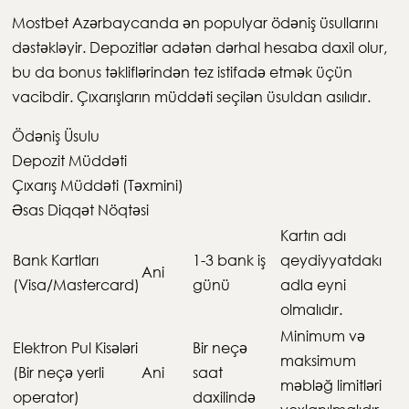
Mostbet Azərbaycanda ən populyar ödəniş üsullarını
dəstəkləyir. Depozitlər adətən dərhal hesaba daxil olur,
bu da bonus təkliflərindən tez istifadə etmək üçün
vacibdir. Çıxarışların müddəti seçilən üsuldan asılıdır.
Ödəniş Üsulu
Depozit Müddəti
Çıxarış Müddəti (Təxmini)
Əsas Diqqət Nöqtəsi
Kartın adı
Bank Kartları
1-3 bank iş
qeydiyyatdakı
Ani
(Visa/Mastercard)
günü
adla eyni
olmalıdır.
Minimum və
Elektron Pul Kisələri
Bir neçə
maksimum
(Bir neçə yerli
Ani
saat
məbləğ limitləri
operator)
daxilində