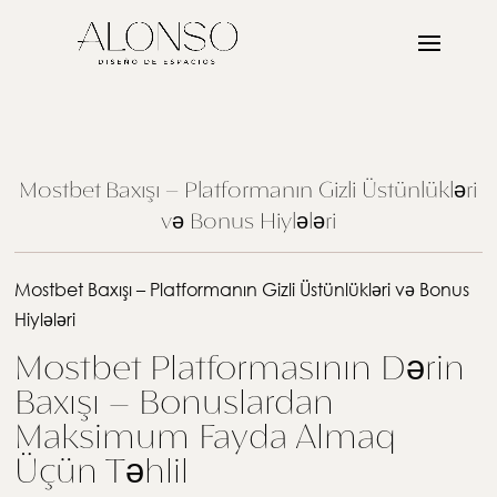
Mostbet Baxışı – Platformanın Gizli Üstünlükləri
və Bonus Hiylələri
Mostbet Baxışı – Platformanın Gizli Üstünlükləri və Bonus
Hiylələri
Mostbet Platformasının Dərin
Baxışı – Bonuslardan
Maksimum Fayda Almaq
Üçün Təhlil