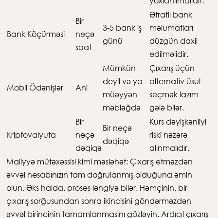
yoxlanılmalıdır.
Ətraflı bank
Bir
3-5 bank iş
məlumatları
Bank Köçürməsi
neçə
günü
düzgün daxil
saat
edilməlidir.
Mümkün
Çıxarış üçün
deyil və ya
alternativ üsul
Mobil Ödənişlər
Ani
müəyyən
seçmək lazım
məbləğdə
gələ bilər.
Bir
Kurs dəyişkənliyi
Bir neçə
Kriptovalyuta
neçə
riski nəzərə
dəqiqə
dəqiqə
alınmalıdır.
Maliyyə mütəxəssisi kimi məsləhət: Çıxarış etməzdən
əvvəl hesabınızın tam doğrulanmış olduğuna əmin
olun. Əks halda, proses ləngiyə bilər. Həmçinin, bir
çıxarış sorğusundan sonra ikincisini göndərməzdən
əvvəl birincinin tamamlanmasını gözləyin. Ardıcıl çıxarış