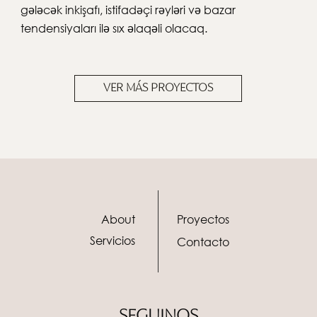
gələcək inkişafı, istifadəçi rəyləri və bazar
tendensiyaları ilə sıx əlaqəli olacaq.
VER MÁS PROYECTOS
About
Proyectos
Servicios
Contacto
SEGUINOS