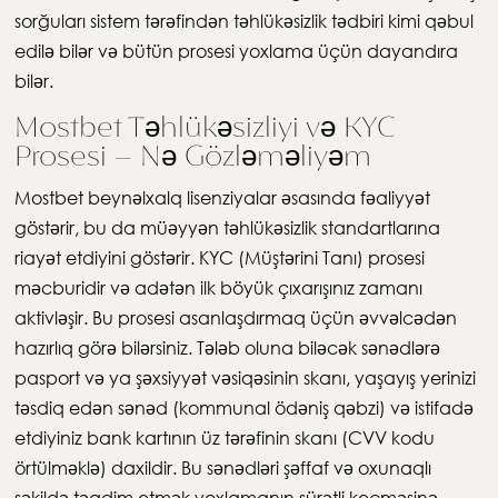
sorğuları sistem tərəfindən təhlükəsizlik tədbiri kimi qəbul
edilə bilər və bütün prosesi yoxlama üçün dayandıra
bilər.
Mostbet Təhlükəsizliyi və KYC
Prosesi – Nə Gözləməliyəm
Mostbet beynəlxalq lisenziyalar əsasında fəaliyyət
göstərir, bu da müəyyən təhlükəsizlik standartlarına
riayət etdiyini göstərir. KYC (Müştərini Tanı) prosesi
məcburidir və adətən ilk böyük çıxarışınız zamanı
aktivləşir. Bu prosesi asanlaşdırmaq üçün əvvəlcədən
hazırlıq görə bilərsiniz. Tələb oluna biləcək sənədlərə
pasport və ya şəxsiyyət vəsiqəsinin skanı, yaşayış yerinizi
təsdiq edən sənəd (kommunal ödəniş qəbzi) və istifadə
etdiyiniz bank kartının üz tərəfinin skanı (CVV kodu
örtülməklə) daxildir. Bu sənədləri şəffaf və oxunaqlı
şəkildə təqdim etmək yoxlamanın sürətli keçməsinə