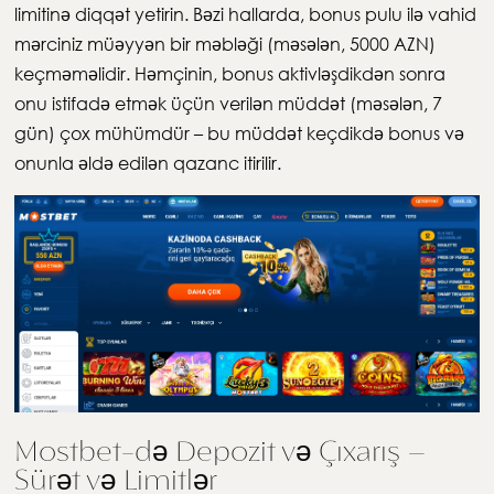
limitinə diqqət yetirin. Bəzi hallarda, bonus pulu ilə vahid
mərciniz müəyyən bir məbləği (məsələn, 5000 AZN)
keçməməlidir. Həmçinin, bonus aktivləşdikdən sonra
onu istifadə etmək üçün verilən müddət (məsələn, 7
gün) çox mühümdür – bu müddət keçdikdə bonus və
onunla əldə edilən qazanc itirilir.
Mostbet-də Depozit və Çıxarış –
Sürət və Limitlər