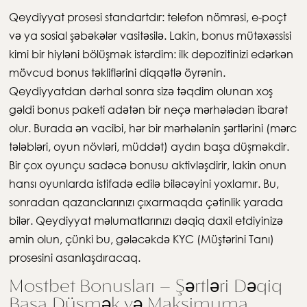
Qeydiyyat prosesi standartdır: telefon nömrəsi, e-poçt
və ya sosial şəbəkələr vasitəsilə. Lakin, bonus mütəxəssisi
kimi bir hiyləni bölüşmək istərdim: ilk depozitinizi edərkən
mövcud bonus təkliflərini diqqətlə öyrənin.
Qeydiyyatdan dərhal sonra sizə təqdim olunan xoş
gəldi bonus paketi adətən bir neçə mərhələdən ibarət
olur. Burada ən vacibi, hər bir mərhələnin şərtlərini (mərc
tələbləri, oyun növləri, müddət) aydın başa düşməkdir.
Bir çox oyunçu sadəcə bonusu aktivləşdirir, lakin onun
hansı oyunlarda istifadə edilə biləcəyini yoxlamır. Bu,
sonradan qazanclarınızı çıxarmaqda çətinlik yarada
bilər. Qeydiyyat məlumatlarınızı dəqiq daxil etdiyinizə
əmin olun, çünki bu, gələcəkdə KYC (Müştərini Tanı)
prosesini asanlaşdıracaq.
Mostbet Bonusları – Şərtləri Dəqiq
Başa Düşmək və Maksimuma