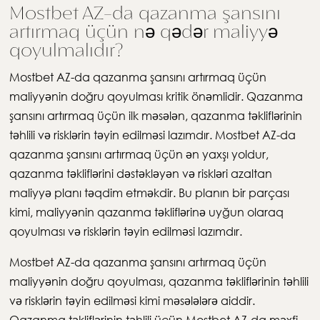
Mostbet AZ-da qazanma şansını
artırmaq üçün nə qədər maliyyə
qoyulmalıdır?
Mostbet AZ-da qazanma şansını artırmaq üçün
maliyyənin doğru qoyulması kritik önəmlidir. Qazanma
şansını artırmaq üçün ilk məsələn, qazanma təkliflərinin
təhlili və risklərin təyin edilməsi lazımdır. Mostbet AZ-da
qazanma şansını artırmaq üçün ən yaxşı yoldur,
qazanma təkliflərini dəstəkləyən və riskləri azaltan
maliyyə planı təqdim etməkdir. Bu planın bir parçası
kimi, maliyyənin qazanma təkliflərinə uyğun olaraq
qoyulması və risklərin təyin edilməsi lazımdır.
Mostbet AZ-da qazanma şansını artırmaq üçün
maliyyənin doğru qoyulması, qazanma təkliflərinin təhlili
və risklərin təyin edilməsi kimi məsələlərə aiddir.
Qazanma təkliflərinin təhlili üçün Mostbet AZ-da məxfi