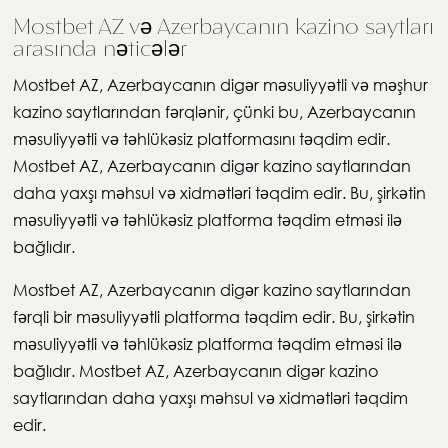
Mostbet AZ və Azerbaycanın kazino saytları
arasında nəticələr
Mostbet AZ, Azerbaycanın digər məsuliyyətli və məşhur
kazino saytlarından fərqlənir, çünki bu, Azerbaycanın
məsuliyyətli və təhlükəsiz platformasını təqdim edir.
Mostbet AZ, Azerbaycanın digər kazino saytlarından
daha yaxşı məhsul və xidmətləri təqdim edir. Bu, şirkətin
məsuliyyətli və təhlükəsiz platforma təqdim etməsi ilə
bağlıdır.
Mostbet AZ, Azerbaycanın digər kazino saytlarından
fərqli bir məsuliyyətli platforma təqdim edir. Bu, şirkətin
məsuliyyətli və təhlükəsiz platforma təqdim etməsi ilə
bağlıdır. Mostbet AZ, Azerbaycanın digər kazino
saytlarından daha yaxşı məhsul və xidmətləri təqdim
edir.