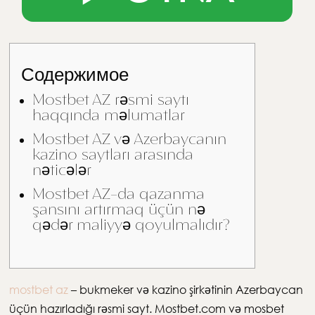
Содержимое
Mostbet AZ rəsmi saytı
haqqında məlumatlar
Mostbet AZ və Azerbaycanın
kazino saytları arasında
nəticələr
Mostbet AZ-da qazanma
şansını artırmaq üçün nə
qədər maliyyə qoyulmalıdır?
mostbet az
– bukmeker və kazino şirkətinin Azerbaycan
üçün hazırladığı rəsmi sayt. Mostbet.com və mosbet