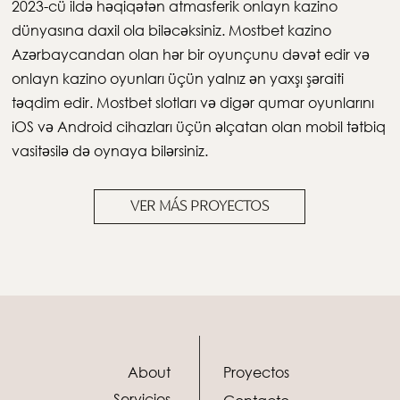
2023-cü ildə həqiqətən atmasferik onlayn kazino
dünyasına daxil ola biləcəksiniz. Mostbet kazino
Azərbaycandan olan hər bir oyunçunu dəvət edir və
onlayn kazino oyunları üçün yalnız ən yaxşı şəraiti
təqdim edir. Mostbet slotları və digər qumar oyunlarını
iOS və Android cihazları üçün əlçatan olan mobil tətbiq
vasitəsilə də oynaya bilərsiniz.
VER MÁS PROYECTOS
About
Proyectos
Servicios