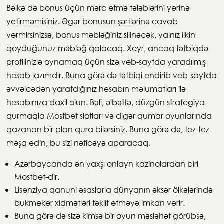
Bəlkə də bonus üçün mərc etmə tələblərini yerinə
yetirməmisiniz. Əgər bonusun şərtlərinə cavab
vermirsinizsə, bonus məbləğiniz silinəcək, yalnız ilkin
qoyduğunuz məbləğ qalacaq. Xeyr, ancaq tətbiqdə
profilinizlə oynamaq üçün sizə veb-saytda yaradılmış
hesab lazımdır. Buna görə də tətbiqi endirib veb-saytda
əvvəlcədən yaratdığınız hesabın məlumatları ilə
hesabınıza daxil olun. Bəli, əlbəttə, düzgün strategiya
qurmaqla Mostbet slotları və digər qumar oyunlarında
qazanan bir plan qura bilərsiniz. Buna görə də, tez-tez
məşq edin, bu sizi nəticəyə aparacaq.
Azərbaycanda ən yaxşı onlayn kazinolardan biri
Mostbet-dir.
Lisenziya qanuni əsaslarla dünyanın əksər ölkələrində
bukmeker xidmətləri təklif etməyə imkan verir.
Buna görə də sizə kimsə bir oyun məsləhət görübsə,