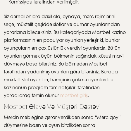
Komissiyası tərəfindən verilmişdir.
Siz dərhal onlara daxil ola, oynaya, mərc rejimlərini
seçə, müxtəlif çeşiddə slotlar və qumar oyunlarından
yararlana biləcəksiniz. Bu kateqoriyada Mostbet kazino
platformasının ən populyar oyunları yerləşir ki, bunlar
oyunçuların ən çox üstünlük verdiyi oyunlardır. Bütün
oyunları görmək üçün bölmənin sağındakı xüsusi mavi
düyməyə basa bilərsiniz. Bu bölmədən Mostbet
tərəfindən yadarılmış oyunları görə bilərsiniz. Burada
müxtəlif slot oyunları, həmçinin çökmə oyunları bu
kazinonun proqram təminatçıları tərəfindən
yaradılaraq təmin olunur
mostbet giriş
.
Mostbet Əlavə Və Müştəri Dəstəyi
Mərcin məbləğinə qərar verdikdən sonra “Mərc qoy”
düyməsinə basın və oyun bitdikdən sonra