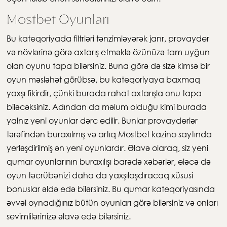
Mostbet Oyunları
Bu kateqoriyada filtrləri tənzimləyərək janr, provayder
və növlərinə görə axtarış etməklə özünüzə tam uyğun
olan oyunu tapa bilərsiniz. Buna görə də sizə kimsə bir
oyun məsləhət görübsə, bu kateqoriyaya baxmaq
yaxşı fikirdir, çünki burada rahat axtarışla onu tapa
biləcəksiniz. Adından da məlum olduğu kimi burada
yalnız yeni oyunlar dərc edilir. Bunlar provayderlər
tərəfindən buraxılmış və artıq Mostbet kazino saytında
yerləşdirilmiş ən yeni oyunlardır. Əlavə olaraq, siz yeni
qumar oyunlarının buraxılışı barədə xəbərlər, eləcə də
oyun təcrübənizi daha da yaxşılaşdıracaq xüsusi
bonuslar əldə edə bilərsiniz. Bu qumar kateqoriyasında
əvvəl oynadığınız bütün oyunları görə bilərsiniz və onları
sevimlilərinizə əlavə edə bilərsiniz.