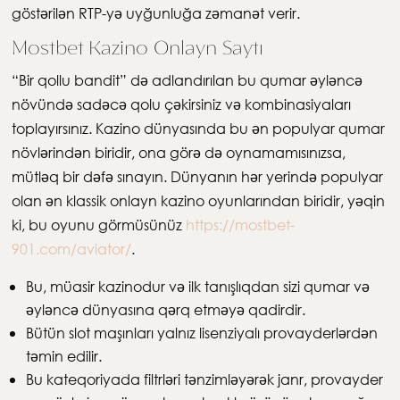
göstərilən RTP-yə uyğunluğa zəmanət verir.
Mostbet Kazino Onlayn Saytı
“Bir qollu bandit” də adlandırılan bu qumar əyləncə
növündə sadəcə qolu çəkirsiniz və kombinasiyaları
toplayırsınız. Kazino dünyasında bu ən populyar qumar
növlərindən biridir, ona görə də oynamamısınızsa,
mütləq bir dəfə sınayın. Dünyanın hər yerində populyar
olan ən klassik onlayn kazino oyunlarından biridir, yəqin
ki, bu oyunu görmüsünüz
https://mostbet-
901.com/aviator/
.
Bu, müasir kazinodur və ilk tanışlıqdan sizi qumar və
əyləncə dünyasına qərq etməyə qadirdir.
Bütün slot maşınları yalnız lisenziyalı provayderlərdən
təmin edilir.
Bu kateqoriyada filtrləri tənzimləyərək janr, provayder