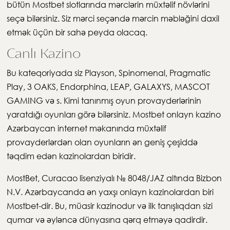
bütün Mostbet slotlarında mərclərin müxtəlif növlərini
seçə bilərsiniz. Siz mərci seçəndə mərcin məbləğini daxil
etmək üçün bir sahə peyda olacaq.
Canlı Kazino
Bu kateqoriyada siz Playson, Spinomenal, Pragmatic
Play, 3 OAKS, Endorphina, LEAP, GALAXYS, MASCOT
GAMING və s. Kimi tanınmış oyun provayderlərinin
yaratdığı oyunları görə bilərsiniz. Mostbet onlayn kazino
Azərbaycan internet məkanında müxtəlif
provayderlərdən olan oyunların ən geniş çeşiddə
təqdim edən kazinolardan biridir.
MostBet, Curacao lisenziyalı № 8048/JAZ altında Bizbon
N.V. Azərbaycanda ən yaxşı onlayn kazinolardan biri
Mostbet-dir. Bu, müasir kazinodur və ilk tanışlıqdan sizi
qumar və əyləncə dünyasına qərq etməyə qadirdir.