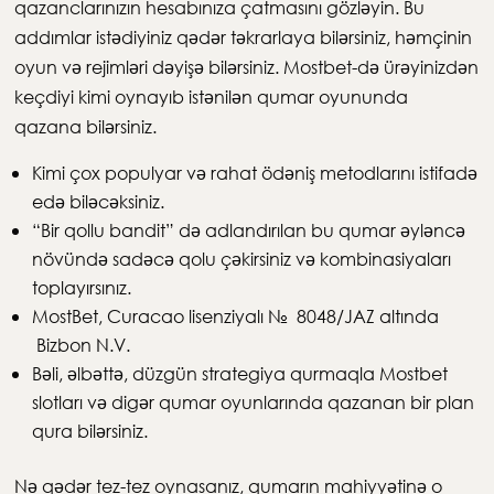
qazanclarınızın hesabınıza çatmasını gözləyin. Bu
addımlar istədiyiniz qədər təkrarlaya bilərsiniz, həmçinin
oyun və rejimləri dəyişə bilərsiniz. Mostbet-də ürəyinizdən
keçdiyi kimi oynayıb istənilən qumar oyununda
qazana bilərsiniz.
Kimi çox populyar və rahat ödəniş metodlarını istifadə
edə biləcəksiniz.
“Bir qollu bandit” də adlandırılan bu qumar əyləncə
növündə sadəcə qolu çəkirsiniz və kombinasiyaları
toplayırsınız.
MostBet, Curacao lisenziyalı № 8048/JAZ altında
Bizbon N.V.
Bəli, əlbəttə, düzgün strategiya qurmaqla Mostbet
slotları və digər qumar oyunlarında qazanan bir plan
qura bilərsiniz.
Nə qədər tez-tez oynasanız, qumarın mahiyyətinə o