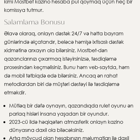
kimi Mostbet kazino hesaba pul qoymaq üçün heç bir
komissya tutmur.
Salamlama Bonusu
Əlavə olaraq, onlayn dəstək 24/7 və hətta bayram
günlərində əlçatandır, beləcə həmişə ixtisaslı dəstək
xidmətinə arxayın ola bilərsiniz. Mostbet-dən
qazanclarınızı çıxarmaq istəyirsinizsə, təsdiqləmə
prosesindən keçməlisiniz. Bunu həm veb-saytda, həm
də mobil tətbiqdə edə bilərsiniz. Ancaq ən rahat
metodlardan biri də müştəri dəstəyi ilə təsdiqləmə
etməkdir.
Mütləq bir dəfə oynayın, qazandıqda rulet oyunu ən
parlaq hisləri insana yaşadan bir oyundur.
2023-cü ildə həqiqətən atmasferik onlayn kazino
dünyasına daxil ola biləcəksiniz.
Artıq mövcud olan hesabınızın məlumatları ilə daxil