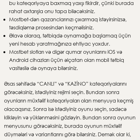
bu kateqoriyaya baxmaq yaxşı fikirdir, çünki burada
rahat axtarışla onu tapa biləcəksiniz.
Mostbet-dən qazanclarınızı çıxarmaq istəyirsinizsə,
təsdiqləmə prosesindən keçməlisiniz.
Əlavə olaraq, tətbiqdə oynamağa başlamaq üçün
yeni hesab yaratmağınıza ehtiyac yoxdur.
Mostbet slotları və digər qumar oyunlarını iOS və
Android cihazları üçün əlçatan olan mobil tətbiq
vasitəsilə də oynaya bilərsiniz.
Əsas səhifədə “CANLI” və “KAZİNO” kateqoriyalarını
görəcəksiniz, istədiyiniz rejimi seçin. Bundan sonra
oyunların müxtəlif kateqoriyaları olan menyuya keçmiş
olacaqsınız. Sonra isə istədiyiniz oyunu seçin, sadəcə
klikləyin və yüklənməsini gözləyin. Bundan sonra oyunun
menyusunu görəcəksiniz, burada oyunun müxtəlif
düymələri və variantlarını görə bilərsiniz. Demək olar ki,