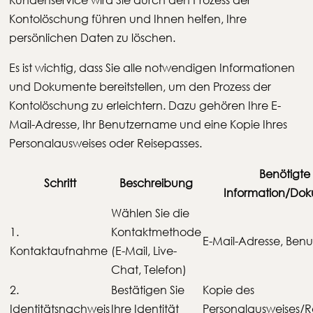
Kontolöschung führen und Ihnen helfen, Ihre
persönlichen Daten zu löschen.
Es ist wichtig, dass Sie alle notwendigen Informationen
und Dokumente bereitstellen, um den Prozess der
Kontolöschung zu erleichtern. Dazu gehören Ihre E-
Mail-Adresse, Ihr Benutzername und eine Kopie Ihres
Personalausweises oder Reisepasses.
Benötigte
Schritt
Beschreibung
Information/Do
Wählen Sie die
1.
Kontaktmethode
E-Mail-Adresse, Ben
Kontaktaufnahme
(E-Mail, Live-
Chat, Telefon)
2.
Bestätigen Sie
Kopie des
Identitätsnachweis
Ihre Identität
Personalausweises/R