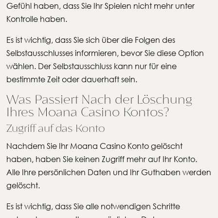
Gefühl haben, dass Sie Ihr Spielen nicht mehr unter
Kontrolle haben.
Es ist wichtig, dass Sie sich über die Folgen des
Selbstausschlusses informieren, bevor Sie diese Option
wählen. Der Selbstausschluss kann nur für eine
bestimmte Zeit oder dauerhaft sein.
Was Passiert Nach der Löschung
Ihres Moana Casino Kontos?
Zugriff auf das Konto
Nachdem Sie Ihr Moana Casino Konto gelöscht
haben, haben Sie keinen Zugriff mehr auf Ihr Konto.
Alle Ihre persönlichen Daten und Ihr Guthaben werden
gelöscht.
Es ist wichtig, dass Sie alle notwendigen Schritte