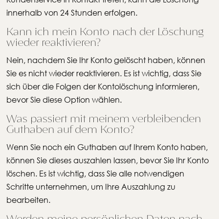
innerhalb von 24 Stunden erfolgen.
Kann ich mein Konto nach der Löschung
wieder reaktivieren?
Nein, nachdem Sie Ihr Konto gelöscht haben, können
Sie es nicht wieder reaktivieren. Es ist wichtig, dass Sie
sich über die Folgen der Kontolöschung informieren,
bevor Sie diese Option wählen.
Was passiert mit meinem verbleibenden
Guthaben auf dem Konto?
Wenn Sie noch ein Guthaben auf Ihrem Konto haben,
können Sie dieses auszahlen lassen, bevor Sie Ihr Konto
löschen. Es ist wichtig, dass Sie alle notwendigen
Schritte unternehmen, um Ihre Auszahlung zu
bearbeiten.