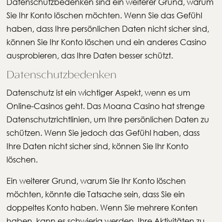
Datenschutzbedenken sind ein weiterer Grund, warum
Sie Ihr Konto löschen möchten. Wenn Sie das Gefühl
haben, dass Ihre persönlichen Daten nicht sicher sind,
können Sie Ihr Konto löschen und ein anderes Casino
ausprobieren, das Ihre Daten besser schützt.
Datenschutzbedenken
Datenschutz ist ein wichtiger Aspekt, wenn es um
Online-Casinos geht. Das Moana Casino hat strenge
Datenschutzrichtlinien, um Ihre persönlichen Daten zu
schützen. Wenn Sie jedoch das Gefühl haben, dass
Ihre Daten nicht sicher sind, können Sie Ihr Konto
löschen.
Ein weiterer Grund, warum Sie Ihr Konto löschen
möchten, könnte die Tatsache sein, dass Sie ein
doppeltes Konto haben. Wenn Sie mehrere Konten
haben, kann es schwierig werden, Ihre Aktivitäten zu