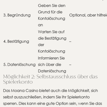
Geben Sie den
Grund für die
3. Begründung
Optional, aber hilfre
Kontolöschung
an
Warten Sie auf
die Bestätigung
4. Bestätigung
–
der
Kontolöschung
Informieren Sie
5. Datenlöschung
sich über die
–
Datenlöschung
Möglichkeit 2: Selbstausschluss über das
Spielerkonto
Das Moana Casino bietet auch die Möglichkeit, sich
selbst auszuschließen, indem Sie Ihr Spielerkonto
sperren. Dies kann eine gute Option sein, wenn Sie das