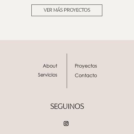
VER MÁS PROYECTOS
About
Proyectos
Servicios
Contacto
SEGUINOS