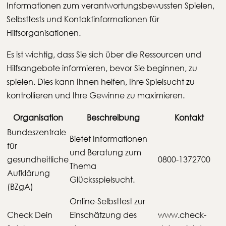
Informationen zum verantwortungsbewussten Spielen,
Selbsttests und Kontaktinformationen für
Hilfsorganisationen.
Es ist wichtig, dass Sie sich über die Ressourcen und
Hilfsangebote informieren, bevor Sie beginnen, zu
spielen. Dies kann Ihnen helfen, Ihre Spielsucht zu
kontrollieren und Ihre Gewinne zu maximieren.
Organisation
Beschreibung
Kontakt
Bundeszentrale
Bietet Informationen
für
und Beratung zum
gesundheitliche
0800-1372700
Thema
Aufklärung
Glücksspielsucht.
(BZgA)
Online-Selbsttest zur
Check Dein
Einschätzung des
www.check-