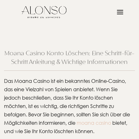
Moana Casino Konto Löschen: Eine Schritt-für-
Schritt Anleitung & Wichtige Informationen
Das Moana Casino ist ein bekanntes Online-Casino,
das eine Vielzahl von Spielen anbietet. Wenn Sie
jedoch beschließen, dass Sie Ihr Konto löschen
möchten, ist es wichtig, die richtigen Schritte zu
befolgen. Bevor Sie beginnen, sollten Sie sich über die
Möglichkeiten informieren, die
moana casino
bietet,
und wie Sie Ihr Konto löschten können.