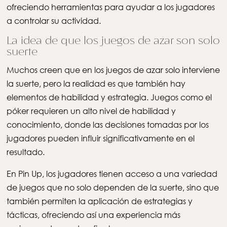
ofreciendo herramientas para ayudar a los jugadores
a controlar su actividad.
La idea de que los juegos de azar son solo
suerte
Muchos creen que en los juegos de azar solo interviene
la suerte, pero la realidad es que también hay
elementos de habilidad y estrategia. Juegos como el
póker requieren un alto nivel de habilidad y
conocimiento, donde las decisiones tomadas por los
jugadores pueden influir significativamente en el
resultado.
En Pin Up, los jugadores tienen acceso a una variedad
de juegos que no solo dependen de la suerte, sino que
también permiten la aplicación de estrategias y
tácticas, ofreciendo así una experiencia más