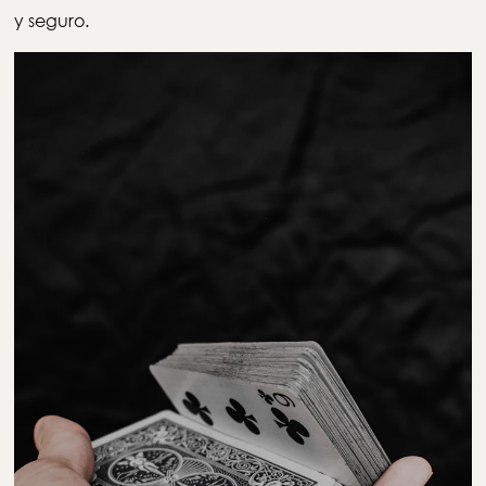
y seguro.