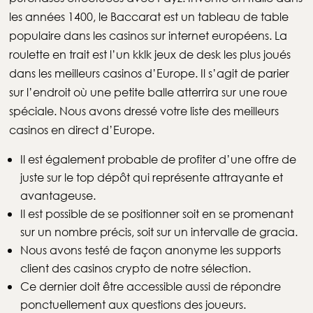
les années 1400, le Baccarat est un tableau de table
populaire dans les casinos sur internet européens. La
roulette en trait est l’un kklk jeux de desk les plus joués
dans les meilleurs casinos d’Europe. Il s’agit de parier
sur l’endroit où une petite balle atterrira sur une roue
spéciale. Nous avons dressé votre liste des meilleurs
casinos en direct d’Europe.
Il est également probable de profiter d’une offre de
juste sur le top dépôt qui représente attrayante et
avantageuse.
Il est possible de se positionner soit en se promenant
sur un nombre précis, soit sur un intervalle de gracia.
Nous avons testé de façon anonyme les supports
client des casinos crypto de notre sélection.
Ce dernier doit être accessible aussi de répondre
ponctuellement aux questions des joueurs.