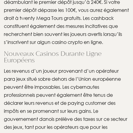
déambulant le premier dépôt jusqu’à 240€. Si votre
premier dépôt dépasse les 100€, vous aurez également
droit à twenty Mega Tours gratuits. Les cashback
constituent également des mesures incitatives que
recherchent bien souvent les joueurs avertis lorsqu’ils
s’inscrivent sur algun casino crypto en ligne.
Nouveaux Casinos Durante Ligne
Européens
Les revenus d’un joueur provenant d’un opérateur
para jeux situé sobre dehors de l’Union européenne
peuvent être imposables. Les cybernautes
professionnels peuvent également être tenus de
déclarer leurs revenus et de paying customer des
impôts en se promenant sur leurs gains. Le
gouvernement danois prélève des taxes sur ce secteur
des jeux, tant pour les opérateurs que pour les