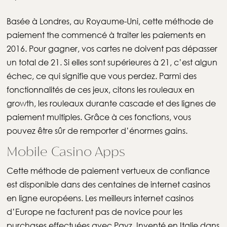
Basée à Londres, au Royaume-Uni, cette méthode de
paiement the commencé à traiter les paiements en
2016. Pour gagner, vos cartes ne doivent pas dépasser
un total de 21. Si elles sont supérieures à 21, c’est algun
échec, ce qui signifie que vous perdez. Parmi des
fonctionnalités de ces jeux, citons les rouleaux en
growth, les rouleaux durante cascade et des lignes de
paiement multiples. Grâce à ces fonctions, vous
pouvez être sûr de remporter d’énormes gains.
Mobile Casino Apps
Cette méthode de paiement vertueux de confiance
est disponible dans des centaines de internet casinos
en ligne européens. Les meilleurs internet casinos
d’Europe ne facturent pas de novice pour les
purchases effectuées avec Payz. Inventé en Italie dans