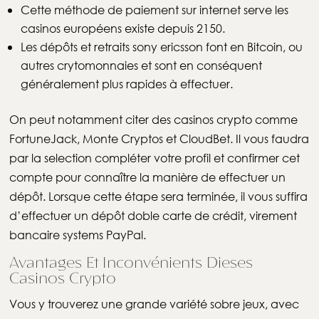
Cette méthode de paiement sur internet serve les
casinos européens existe depuis 2150.
Les dépôts et retraits sony ericsson font en Bitcoin, ou
autres crytomonnaies et sont en conséquent
généralement plus rapides à effectuer.
On peut notamment citer des casinos crypto comme
FortuneJack, Monte Cryptos et CloudBet. Il vous faudra
par la selection compléter votre profil et confirmer cet
compte pour connaître la manière de effectuer un
dépôt. Lorsque cette étape sera terminée, il vous suffira
d’effectuer un dépôt doble carte de crédit, virement
bancaire systems PayPal.
Avantages Et Inconvénients Dieses
Casinos Crypto
Vous y trouverez une grande variété sobre jeux, avec