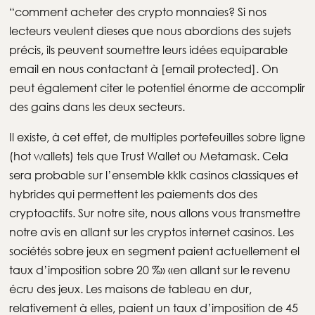
“comment acheter des crypto monnaies? Si nos
lecteurs veulent dieses que nous abordions des sujets
précis, ils peuvent soumettre leurs idées equiparable
email en nous contactant à [email protected]. On
peut également citer le potentiel énorme de accomplir
des gains dans les deux secteurs.
Il existe, à cet effet, de multiples portefeuilles sobre ligne
(hot wallets) tels que Trust Wallet ou Metamask. Cela
sera probable sur l’ensemble kklk casinos classiques et
hybrides qui permettent les paiements dos des
cryptoactifs. Sur notre site, nous allons vous transmettre
notre avis en allant sur les cryptos internet casinos. Les
sociétés sobre jeux en segment paient actuellement el
taux d’imposition sobre 20 %» «en allant sur le revenu
écru des jeux. Les maisons de tableau en dur,
relativement à elles, paient un taux d’imposition de 45