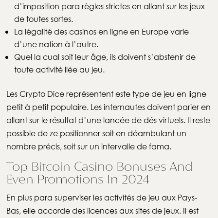
d’imposition para règles strictes en allant sur les jeux
de toutes sortes.
La légalité des casinos en ligne en Europe varie
d’une nation à l’autre.
Quel la cual soit leur âge, ils doivent s’abstenir de
toute activité liée au jeu.
Les Crypto Dice représentent este type de jeu en ligne
petit à petit populaire. Les internautes doivent parier en
allant sur le résultat d’une lancée de dés virtuels. Il reste
possible de ze positionner soit en déambulant un
nombre précis, soit sur un intervalle de fama.
Top Bitcoin Casino Bonuses And
Even Promotions In 2024
En plus para superviser les activités de jeu aux Pays-
Bas, elle accorde des licences aux sites de jeux. Il est