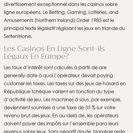
divertissement exceptionnel dans les casinos sobre
ligne européens. Le Betting, Gaming, Lotteries, and
Amusements (Northern Ireland) Order 1985 est le
principal texte législatif régissant les jeux en Irlande du
Settentrione.
Les Casinos En Ligne Sont-ils
Légaux En Europe?
Les taux d’intérêt sont calculés à partir de are
generally date à quoi l’opérateur devait paying
customer les taxes. Les taxes sur des jeux de hasard en
République tchèque varient en fonction du type
d’activité de jeu. Les machines à sous, par exemple,
deviennent soumises à une taxe de 35 % sur votre
revenu brut des jeux. En au-delà de, les opérateurs
doivent payer des impôts sur l’ensemble para leurs
revenus sobre jeux. Sans négatif doute, Norvège reste