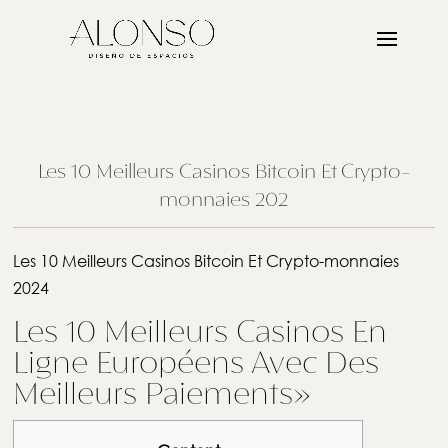
Les 10 Meilleurs Casinos Bitcoin Et Crypto-
monnaies 202
Les 10 Meilleurs Casinos Bitcoin Et Crypto-monnaies
2024
Les 10 Meilleurs Casinos En
Ligne Européens Avec Des
Meilleurs Paiements»