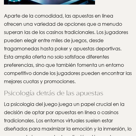
Aparte de la comodidad, las apuestas en línea
ofrecen una variedad de opciones que a menudo
superan las de los casinos tradicionales. Los jugadores
pueden elegir entre miles de juegos, desde
tragamonedas hasta poker y apuestas deportivas.
Esta amplia oferta no solo satisface diferentes
preferencias, sino que también fomenta un entorno
competitivo donde los jugadores pueden encontrar las
mejores cuotas y promociones.
Psicología detrás de las apuestas
La psicología del juego juega un papel crucial en la
decisión de optar por apuestas en línea o casinos
tradicionales. Los entornos virtuales suelen estar
diseñados para maximizar la emoción y la inmersión, lo