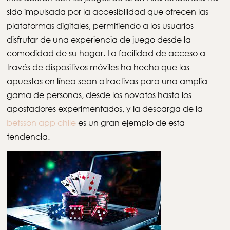
sido impulsada por la accesibilidad que ofrecen las
plataformas digitales, permitiendo a los usuarios
disfrutar de una experiencia de juego desde la
comodidad de su hogar. La facilidad de acceso a
través de dispositivos móviles ha hecho que las
apuestas en línea sean atractivas para una amplia
gama de personas, desde los novatos hasta los
apostadores experimentados, y la descarga de la
betsson app chile
es un gran ejemplo de esta
tendencia.