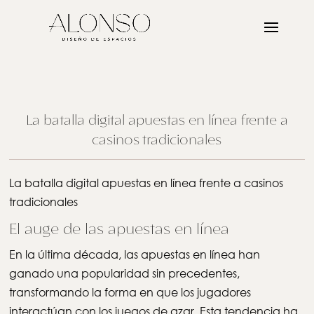
La batalla digital apuestas en línea frente a
casinos tradicionales
La batalla digital apuestas en línea frente a casinos
tradicionales
El auge de las apuestas en línea
En la última década, las apuestas en línea han
ganado una popularidad sin precedentes,
transformando la forma en que los jugadores
interactúan con los juegos de azar. Esta tendencia ha