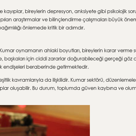
kayıplar, bireylerin depresyon, anksiyete gibi psikolojik soru
yapılan araştırmalar ve bilinçlendirme çalışmaları büyük ö
ğımlılığı önlemede kritik bir adımdır.
Kumar oynamanın ahlaki boyutları, bireylerin karar verme süreç
, başkaları için ciddi zararlar doğurabileceği gerçeği göz ar
ik endişeleri beraberinde getirmektedir.
tlik kavramlarıyla da ilişkilidir. Kumar sektörü, düzenlemeler
ıplar oluşabilir. Bu durum, toplumda güven kaybına ve olum