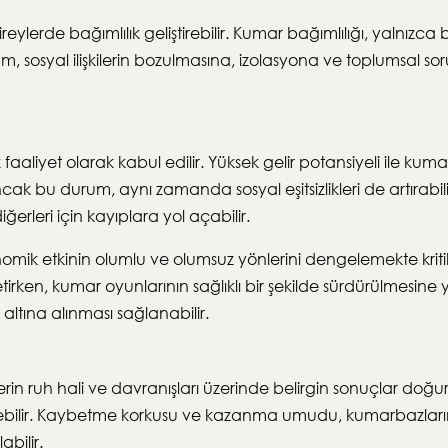
ireylerde bağımlılık geliştirebilir. Kumar bağımlılığı, yalnızca
rum, sosyal ilişkilerin bozulmasına, izolasyona ve toplumsal s
aliyet olarak kabul edilir. Yüksek gelir potansiyeli ile kumar
cak bu durum, aynı zamanda sosyal eşitsizlikleri de artırabilir
erleri için kayıplara yol açabilir.
ik etkinin olumlu ve olumsuz yönlerini dengelemekte kriti
irken, kumar oyunlarının sağlıklı bir şekilde sürdürülmesine yar
ltına alınması sağlanabilir.
lerin ruh hali ve davranışları üzerinde belirgin sonuçlar do
elebilir. Kaybetme korkusu ve kazanma umudu, kumarbazların 
bilir.