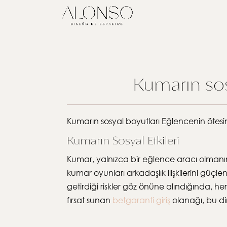
Kumarın sos
Kumarın sosyal boyutları Eğlencenin ötes
Kumarın Sosyal Etkileri
Kumar, yalnızca bir eğlence aracı olmanın ö
kumar oyunları arkadaşlık ilişkilerini güçlen
getirdiği riskler göz önüne alındığında, 
fırsat sunan
betgaranti giriş
olanağı, bu din