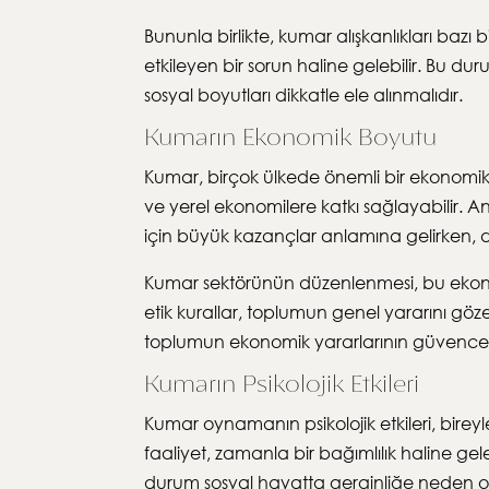
Bununla birlikte, kumar alışkanlıkları bazı b
etkileyen bir sorun haline gelebilir. Bu du
sosyal boyutları dikkatle ele alınmalıdır.
Kumarın Ekonomik Boyutu
Kumar, birçok ülkede önemli bir ekonomik fa
ve yerel ekonomilere katkı sağlayabilir. An
için büyük kazançlar anlamına gelirken, diğ
Kumar sektörünün düzenlenmesi, bu ekonom
etik kurallar, toplumun genel yararını gözet
toplumun ekonomik yararlarının güvence a
Kumarın Psikolojik Etkileri
Kumar oynamanın psikolojik etkileri, birey
faaliyet, zamanla bir bağımlılık haline g
durum sosyal hayatta gerginliğe neden ola