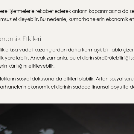
l işletmelerle rekabet ederek onların kapanmasına da sebep
suz etkileyebilir. Bu nedenle, kumarhanelerin ekonomik etkil
nomik Etkileri
llikle kısa vadeli kazançlardan daha karmaşık bir tablo çize
k yaratabilir. Ancak zamanla, bu etkilerin sürdürülebilirliğ
 kârlılığını etkileyebilir.
arın sosyal dokusuna da etkileri olabilir. Artan sosyal sorunl
arhanelerin ekonomik etkilerinin sadece finansal boyutta de