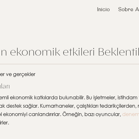
Inicio
Sobre A
 ekonomik etkileri Beklentil
ler ve gerçekler
ları
i ekonomik katkılarda bulunabilir. Bu işletmeler, istihdam 
k destek sağlar. Kumarhaneler, çalıştıkları tedarikçilerden,
l ekonomiyi canlandırırlar. Örneğin, bazı oyuncular,
deneme
ler.