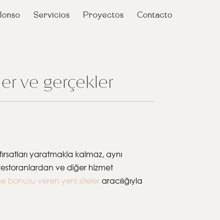
lonso
Servicios
Proyectos
Contacto
er ve gerçekler
fırsatları yaratmakla kalmaz, aynı
 restoranlardan ve diğer hizmet
 bonusu veren yeni siteler
aracılığıyla