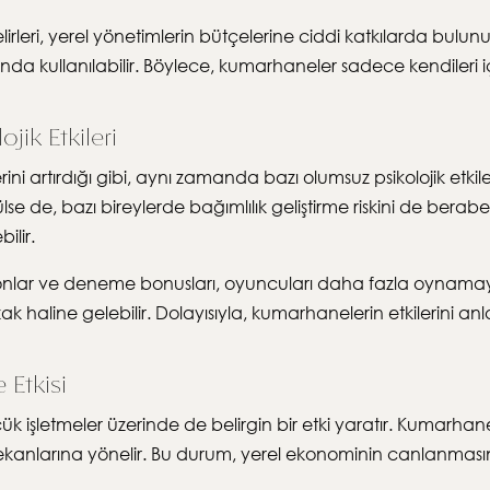
rleri, yerel yönetimlerin bütçelerine ciddi katkılarda bulunur
landa kullanılabilir. Böylece, kumarhaneler sadece kendileri i
jik Etkileri
rini artırdığı gibi, aynı zamanda bazı olumsuz psikolojik etk
ülse de, bazı bireylerde bağımlılık geliştirme riskini de berab
ilir.
lar ve deneme bonusları, oyuncuları daha fazla oynamaya t
ak haline gelebilir. Dolayısıyla, kumarhanelerin etkilerini 
 Etkisi
ük işletmeler üzerinde de belirgin bir etki yaratır. Kumarhan
ekanlarına yönelir. Bu durum, yerel ekonominin canlanmasına 