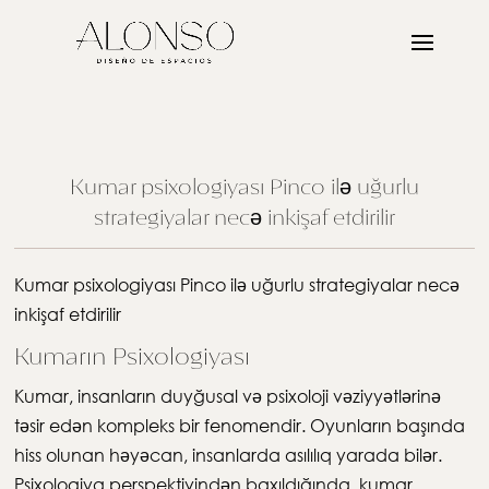
Kumar psixologiyası Pinco ilə uğurlu
strategiyalar necə inkişaf etdirilir
Kumar psixologiyası Pinco ilə uğurlu strategiyalar necə
inkişaf etdirilir
Kumarın Psixologiyası
Kumar, insanların duyğusal və psixoloji vəziyyətlərinə
təsir edən kompleks bir fenomendir. Oyunların başında
hiss olunan həyəcan, insanlarda asılılıq yarada bilər.
Psixologiya perspektivindən baxıldığında, kumar