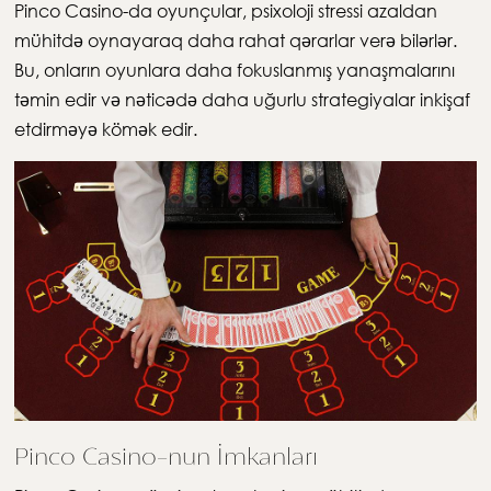
Pinco Casino-da oyunçular, psixoloji stressi azaldan
mühitdə oynayaraq daha rahat qərarlar verə bilərlər.
Bu, onların oyunlara daha fokuslanmış yanaşmalarını
təmin edir və nəticədə daha uğurlu strategiyalar inkişaf
etdirməyə kömək edir.
Pinco Casino-nun İmkanları