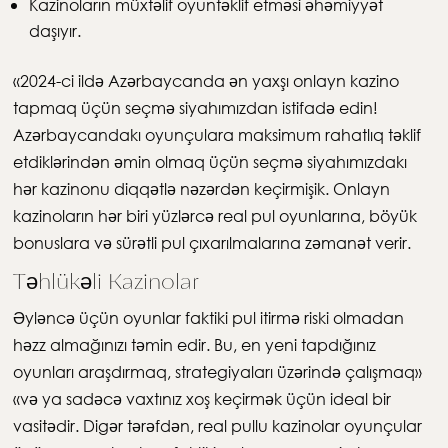
Kazinoların müxtəlif oyuntəklif etməsi əhəmiyyət
daşıyır.
«2024-ci ildə Azərbaycanda ən yaxşı onlayn kazino
tapmaq üçün seçmə siyahımızdan istifadə edin!
Azərbaycandakı oyunçulara maksimum rahatlıq təklif
etdiklərindən əmin olmaq üçün seçmə siyahımızdakı
hər kazinonu diqqətlə nəzərdən keçirmişik. Onlayn
kazinoların hər biri yüzlərcə real pul oyunlarına, böyük
bonuslara və sürətli pul çıxarılmalarına zəmanət verir.
Təhlükəli Kazinolar
Əyləncə üçün oyunlar faktiki pul itirmə riski olmadan
həzz almağınızı təmin edir. Bu, en yeni tapdığınız
oyunları araşdırmaq, strategiyaları üzərində çalışmaq»
«və ya sadəcə vaxtınız xoş keçirmək üçün ideal bir
vasitədir. Digər tərəfdən, real pullu kazinolar oyunçular