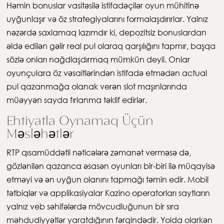
Həmin bonuslar vasitəsilə istifadəçilər oyun mühitinə
uyğunlaşır və öz strategiyalarını formalaşdırırlar. Yalnız
nəzərdə saxlamaq lazımdır ki, depozitsiz bonuslardan
əldə edilən gəlir real pul olaraq qarşılığını tapmır, başqa
sözlə onları nağdlaşdırmaq mümkün deyil. Onlar
oyunçulara öz vəsaitlərindən istifadə etmədən actual
pul qazanmağa olanak verən slot maşınlarında
müəyyən sayda fırlanma təklif edirlər.
Ehtiyatla Oynamaq Üçün
Məsləhətlər
RTP qısamüddətli nəticələrə zəmanət verməsə də,
gözlənilən qazanca əsasən oyunları bir-biri ilə müqayisə
etməyi və ən uyğun olanını tapmağı təmin edir. Mobil
tətbiqlər və applikasiyalar Kazino operatorları saytların
yalnız veb səhifələrdə mövcudluğunun bir sıra
məhdudiyyətlər yaratdığının fərqindədir. Yolda olarkən