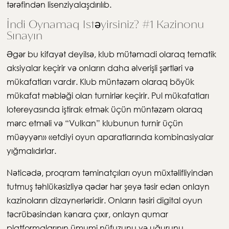
tərəfindən lisenziyalaşdırılıb.
İndi Oynamaq Istəyirsiniz? #1 Kazinonu
Sınayın
Əgər bu kifayət deyilsə, klub mütəmadi olaraq tematik
aksiyalar keçirir və onların daha əlverişli şərtləri və
mükafatları vardır. Klub müntəzəm olaraq böyük
mükafat məbləği olan turnirlər keçirir. Pul mükafatları
lotereyasında iştirak etmək üçün müntəzəm olaraq
mərc etməli və “Vulkan” klubunun turnir üçün
müəyyən» «etdiyi oyun aparatlarında kombinasiyalar
yığmalıdırlar.
Nəticədə, proqram təminatçıları oyun müxtəlifliyindən
tutmuş təhlükəsizliyə qədər hər şeyə təsir edən onlayn
kazinoların dizaynerləridir. Onların təsiri digital oyun
təcrübəsindən kənara çıxır, onlayn qumar
platformalarının ümumi nüfuzunu və uğurunu