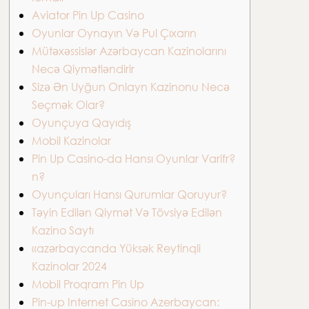
Aviator Pin Up Casino
Oyunlar Oynayın Və Pul Çıxarın
Mütəxəssislər Azərbaycan Kazinolarını
Necə Qiymətləndirir
Sizə Ən Uyğun Onlayn Kazinonu Necə
Seçmək Olar?
Oyunçuya Qayıdış
Mobil Kazinolar
Pin Up Casino-da Hansı Oyunlar Varifr?
n?
Oyunçuları Hansı Qurumlar Qoruyur?
Təyin Edilən Qiymət Və Tövsiyə Edilən
Kazino Saytı
«azərbaycanda Yüksək Reytinqli
Kazinolar 2024
Mobil Proqram Pin Up
Pin-up Internet Casino Azerbaycan: