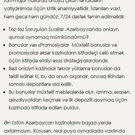
fors-major hallarda ortaya çıxan təhdidlərin
yatışdırılması üçün kritik əhəmiyyətlidir. İstənilən vaxt,
həm gecə həm gündüz, 7/24 dəstək təmin edilməlidir.
Tez-tez Soruşulan Suallar Azərbaycanda onlayn
qumar oynamaq mümkündürmü?
Bonuslar və» «Promosiyalar Müxtəlif bonuslar və
promosiyalar əksər kazinoların istifadəçi cəlb etmək
üçün istifadə etdiyi əsas strategiyalardandır.
Bəzi onlayn kazinolar təkrar yükləmə bonusları da
təklif edirlər ki, bu da onun oxşarıdır, ancaq ilkindən
sonrakı depozitlərə aid edilir.
Bu bonuslar müxtəlif məbləqlərdə olur, amma, əsasən,
qeydiyyatdan keçmək və ilk depoziti qoymaq üçün
kazinoda istifadə edilən puldur.
Ən üstün Azərbaycan kazinolarını başqa yerdə
axtarmayın. Xüsusən, real puya oynadıqda vaxtında