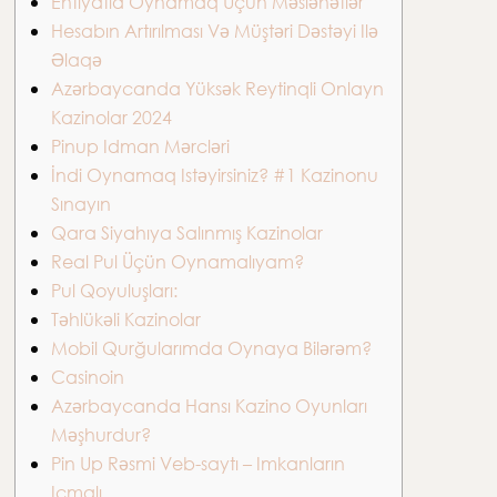
Ehtiyatla Oynamaq Üçün Məsləhətlər
Hesabın Artırılması Və Müştəri Dəstəyi Ilə
Əlaqə
Azərbaycanda Yüksək Reytinqli Onlayn
Kazinolar 2024
Pinup Idman Mərcləri
İndi Oynamaq Istəyirsiniz? #1 Kazinonu
Sınayın
Qara Siyahıya Salınmış Kazinolar
Real Pul Üçün Oynamalıyam?
Pul Qoyuluşları:
Təhlükəli Kazinolar
Mobil Qurğularımda Oynaya Bilərəm?
Casinoin
Azərbaycanda Hansı Kazino Oyunları
Məşhurdur?
Pin Up Rəsmi Veb-saytı – Imkanların
Icmalı