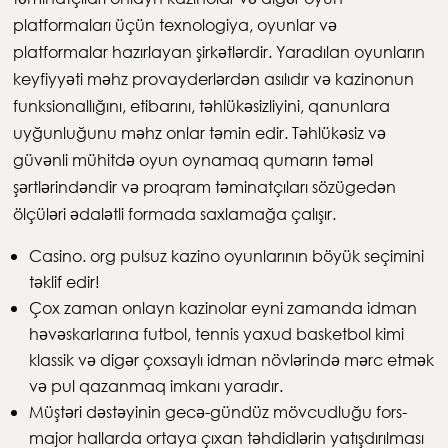
platformaları üçün texnologiya, oyunlar və
platformalar hazırlayan şirkətlərdir. Yaradılan oyunların
keyfiyyəti məhz provayderlərdən asılıdır və kazinonun
funksionallığını, etibarını, təhlükəsizliyini, qanunlara
uyğunluğunu məhz onlar təmin edir. Təhlükəsiz və
güvənli mühitdə oyun oynamaq qumarın təməl
şərtlərindəndir və proqram təminatçıları sözügedən
ölçüləri ədalətli formada saxlamağa çalışır.
Casino. org pulsuz kazino oyunlarının böyük seçimini
təklif edir!
Çox zaman onlayn kazinolar eyni zamanda idman
həvəskarlarına futbol, tennis yaxud basketbol kimi
klassik və digər çoxsaylı idman növlərində mərc etmək
və pul qazanmaq imkanı yaradır.
Müştəri dəstəyinin gecə-gündüz mövcudluğu fors-
major hallarda ortaya çıxan təhdidlərin yatışdırılması