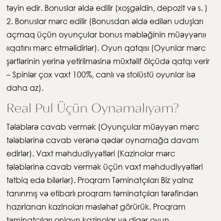
təyin edir. Bonuslar əldə edilir (xoşgəldin, depozit və s. )
2. Bonuslar mərc edilir (Bonusdan əldə edilən uduşları
açmaq üçün oyunçular bonus məbləğinin müəyyən»
«qatını mərc etməlidirlər). Oyun qatqısı (Oyunlar mərc
şərtlərinin yerinə yetirilməsinə müxtəlif ölçüdə qatqı verir
– Spinlər çox vaxt 100%, canlı və stolüstü oyunlar isə
daha az).
Real Pul Üçün Oynamalıyam?
Tələblərə cavab vermək (Oyunçular müəyyən mərc
tələblərinə cavab verənə qədər oynamağa davam
edirlər). Vaxt məhdudiyyətləri (Kazinolar mərc
tələblərinə cavab vermək üçün vaxt məhdudiyyətləri
tətbiq edə bilərlər). Proqram Təminatçıları Biz yalnız
tanınmış və etibarlı proqram təminatçıları tərəfindən
hazırlanan kazinoları məsləhət görürük. Proqram
təminatçıları onlayn kazinolar və digər oyun