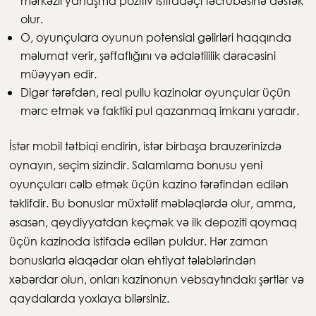
mərkəzli yanaşma pozitiv istifadəçi təcrübəsinə dəstək
olur.
O, oyunçulara oyunun potensial gəlirləri haqqında
məlumat verir, şəffaflığını və ədalətililik dərəcəsini
müəyyən edir.
Digər tərəfdən, real pullu kazinolar oyunçular üçün
mərc etmək və faktiki pul qazanmaq imkanı yaradır.
İstər mobil tətbiqi endirin, istər birbaşa brauzerinizdə
oynayın, seçim sizindir. Salamlama bonusu yeni
oyunçuları cəlb etmək üçün kazino tərəfindən edilən
təklifdir. Bu bonuslar müxtəlif məbləqlərdə olur, amma,
əsasən, qeydiyyatdan keçmək və ilk depoziti qoymaq
üçün kazinoda istifadə edilən puldur. Hər zaman
bonuslarla əlaqədar olan ehtiyat tələblərindən
xəbərdar olun, onları kazinonun vebsaytındakı şərtlər və
qaydalarda yoxlaya bilərsiniz.