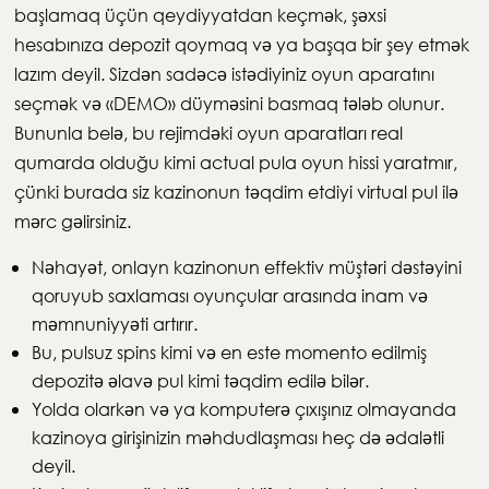
başlamaq üçün qeydiyyatdan keçmək, şəxsi
hesabınıza depozit qoymaq və ya başqa bir şey etmək
lazım deyil. Sizdən sadəcə istədiyiniz oyun aparatını
seçmək və «DEMO» düyməsini basmaq tələb olunur.
Bununla belə, bu rejimdəki oyun aparatları real
qumarda olduğu kimi actual pula oyun hissi yaratmır,
çünki burada siz kazinonun təqdim etdiyi virtual pul ilə
mərc gəlirsiniz.
Nəhayət, onlayn kazinonun effektiv müştəri dəstəyini
qoruyub saxlaması oyunçular arasında inam və
məmnuniyyəti artırır.
Bu, pulsuz spins kimi və en este momento edilmiş
depozitə əlavə pul kimi təqdim edilə bilər.
Yolda olarkən və ya komputerə çıxışınız olmayanda
kazinoya girişinizin məhdudlaşması heç də ədalətli
deyil.