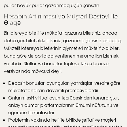
pullar böyük pullar qazanmaq üçün şansdır!
Hesabın Artırılması Və Müştəri Dəstəyi Ilə
Əlaqə
Bir lotereya bileti ilə mükafat qazana bilərsiniz, ancaq
daha çox bilet əldə etsəniz, qazanma şansınız artacaq.
Müxtəlif lotereya biletlərinin qiymətləri müxtəlif ola bilər,
buna görə də portalda yenilənən məlumatları izləmək
vacibdir. Slotlar və bonuslar toplusu təkcə brauzer
versiyasında mövcud deyil.
Depozit bonusları oyunçuları yatırdıqları vəsaitə görə
mükafatlandıran davamlı promosiyalardır.
Onların təsiri virtual oyun təcrübəsindən kənara çıxır,
onlayn qumar platformalarının ümumi nüfuzunu və
uğurunu formalaşdırır.
Problemin vaxtında həlli ilə birlikdə şəffaf və müştəri