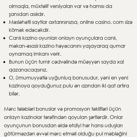
olmaqla, müxtəlif versiyaları var və hamısı da
şansdan asılıdır.
Məsləhətli saytlar axtarırsınızsa, online casino. com sizə
kömək edəcəkdir.
Canlı kazino oyunları onlayn oyunçulara canlı,
məkan-əsaslı kazino həyəcanını yaşayaraq qumar
oynamaq imkanı verir.
Bunun üçün turnir cədvəlində müəyyən sayda xal
qazanacaqsınız.
O, ümumuyyətlə uyğunluq bonusudur, yəni en yeni
kazinoya qoyduğunuz pulu ən azından iki qat artıra
bilər.
Mərc tələbləri bonuslar və promosyon təklifləri üçün
onlayn kazinolar tərəfindən qoyulan şərtlərdir. Onlar
oyunçunun bonusdan əldə etdiyi hər hansı uduşları
götürməzdən əvvəl mərc etməli olduğu pul məbləğini