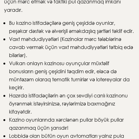
üçün mərc etmək və faktiki pul qazanmaq imkanı
yaradır.
Bu kazino istifadəçilərə geniş çeşiddə oyunlar,
peşəkar dəstək və əlverişli əməkdaşlıq şərtləri təklif edir.
Vaxt məhdudiyyətləri (Kazinolar mərc tələblərinə
cavab vermək üçün vaxt məhdudiyyətləri tətbiq edə
bilərlər).
Vulkan onlayn kazinosu oyunçular müxtəlif
bonusların geniş çeşidini təqdim edir, eləcə də
müntəzəm olaraq tematik turnirlər və lotereyalar da
keçirir.
Hazırda istifadəçilərin ən çox sevdiyi canlı kazinonu
öyrənmək istəyirsinizsə, rəylərimizə baxmağınız
kifayətdir.
Kazino oyunlarında xərclənən pullar böyük pullar
qazanmaq üçün şansdır!
Lobbidə olan bütün oyun avtomatları yalnız pula