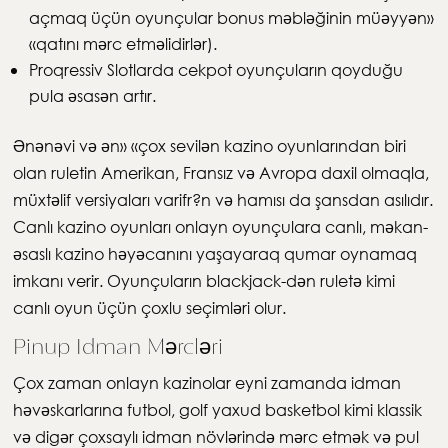
açmaq üçün oyunçular bonus məbləğinin müəyyən»
«qatını mərc etməlidirlər).
Proqressiv Slotlarda cekpot oyunçuların qoyduğu
pula əsasən artır.
Ənənəvi və ən» «çox sevilən kazino oyunlarından biri
olan ruletin Amerikan, Fransız və Avropa daxil olmaqla,
müxtəlif versiyaları varifr?n və hamısı da şansdan asılıdır.
Canlı kazino oyunları onlayn oyunçulara canlı, məkan-
əsaslı kazino həyəcanını yaşayaraq qumar oynamaq
imkanı verir. Oyunçuların blackjack-dən ruletə kimi
canlı oyun üçün çoxlu seçimləri olur.
Pinup Idman Mərcləri
Çox zaman onlayn kazinolar eyni zamanda idman
həvəskarlarına futbol, golf yaxud basketbol kimi klassik
və digər çoxsaylı idman növlərində mərc etmək və pul