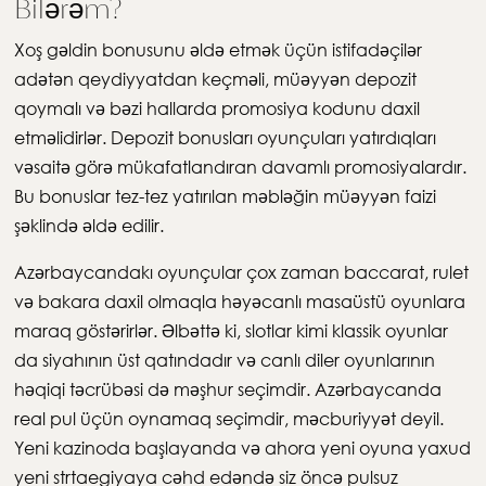
Bilərəm?
Xoş gəldin bonusunu əldə etmək üçün istifadəçilər
adətən qeydiyyatdan keçməli, müəyyən depozit
qoymalı və bəzi hallarda promosiya kodunu daxil
etməlidirlər. Depozit bonusları oyunçuları yatırdıqları
vəsaitə görə mükafatlandıran davamlı promosiyalardır.
Bu bonuslar tez-tez yatırılan məbləğin müəyyən faizi
şəklində əldə edilir.
Azərbaycandakı oyunçular çox zaman baccarat, rulet
və bakara daxil olmaqla həyəcanlı masaüstü oyunlara
maraq göstərirlər. Əlbəttə ki, slotlar kimi klassik oyunlar
da siyahının üst qatındadır və canlı diler oyunlarının
həqiqi təcrübəsi də məşhur seçimdir. Azərbaycanda
real pul üçün oynamaq seçimdir, məcburiyyət deyil.
Yeni kazinoda başlayanda və ahora yeni oyuna yaxud
yeni strtaegiyaya cəhd edəndə siz öncə pulsuz