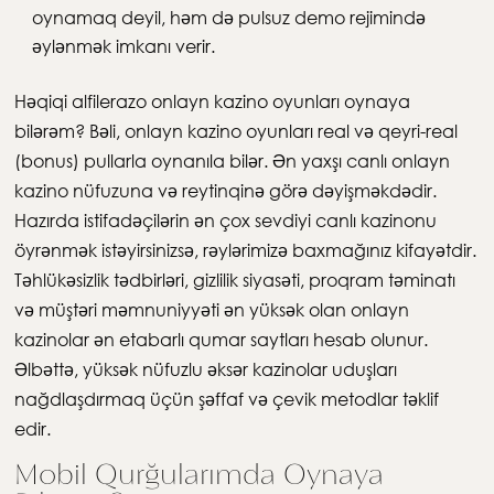
oynamaq deyil, həm də pulsuz demo rejimində
əylənmək imkanı verir.
Həqiqi alfilerazo onlayn kazino oyunları oynaya
bilərəm? Bəli, onlayn kazino oyunları real və qeyri-real
(bonus) pullarla oynanıla bilər. Ən yaxşı canlı onlayn
kazino nüfuzuna və reytinqinə görə dəyişməkdədir.
Hazırda istifadəçilərin ən çox sevdiyi canlı kazinonu
öyrənmək istəyirsinizsə, rəylərimizə baxmağınız kifayətdir.
Təhlükəsizlik tədbirləri, gizlilik siyasəti, proqram təminatı
və müştəri məmnuniyyəti ən yüksək olan onlayn
kazinolar ən etabarlı qumar saytları hesab olunur.
Əlbəttə, yüksək nüfuzlu əksər kazinolar uduşları
nağdlaşdırmaq üçün şəffaf və çevik metodlar təklif
edir.
Mobil Qurğularımda Oynaya