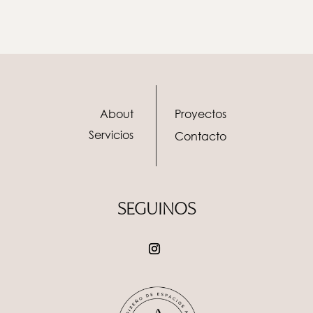
About
Proyectos
Servicios
Contacto
SEGUINOS