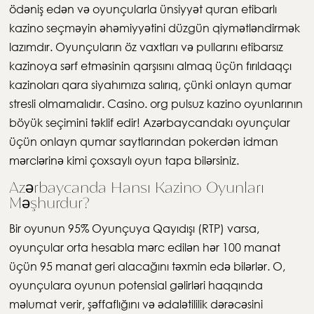
ödəniş edən və oyunçularla ünsiyyət quran etibarlı
kazino seçməyin əhəmiyyətini düzgün qiymətləndirmək
lazımdır. Oyunçuların öz vaxtları və pullarını etibarsız
kazinoya sərf etməsinin qarşısını almaq üçün fırıldaqçı
kazinoları qara siyahımıza salırıq, çünki onlayn qumar
stresli olmamalıdır. Casino. org pulsuz kazino oyunlarının
böyük seçimini təklif edir! Azərbaycandakı oyunçular
üçün onlayn qumar saytlarından pokerdən idman
mərclərinə kimi çoxsaylı oyun tapa bilərsiniz.
Azərbaycanda Hansı Kazino Oyunları
Məşhurdur?
Bir oyunun 95% Oyunçuya Qayıdışı (RTP) varsa,
oyunçular orta hesabla mərc edilən hər 100 manat
üçün 95 manat geri alacağını təxmin edə bilərlər. O,
oyunçulara oyunun potensial gəlirləri haqqında
məlumat verir, şəffaflığını və ədalətililik dərəcəsini