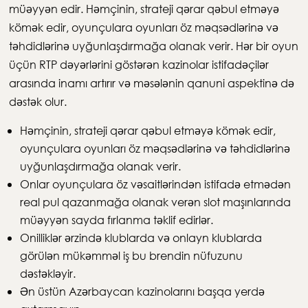
müəyyən edir. Həmçinin, strateji qərar qəbul etməyə
kömək edir, oyunçulara oyunları öz məqsədlərinə və
təhdidlərinə uyğunlaşdırmağa olanak verir. Hər bir oyun
üçün RTP dəyərlərini göstərən kazinolar istifadəçilər
arasında inamı artırır və məsələnin qanuni aspektinə də
dəstək olur.
Həmçinin, strateji qərar qəbul etməyə kömək edir,
oyunçulara oyunları öz məqsədlərinə və təhdidlərinə
uyğunlaşdırmağa olanak verir.
Onlar oyunçulara öz vəsaitlərindən istifadə etmədən
real pul qazanmağa olanak verən slot maşınlarında
müəyyən sayda fırlanma təklif edirlər.
Onilliklər ərzində klublarda və onlayn klublarda
görülən mükəmməl iş bu brendin nüfuzunu
dəstəkləyir.
Ən üstün Azərbaycan kazinolarını başqa yerdə