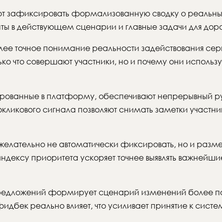
ют зафиксировать формализованную сводку о реальны
ы в действующем сценарии и главные задачи для дор
лее точное понимание реальности задействования сер
ко что совершают участники, но и почему они исполь
рованные в платформу, обеспечивают непрерывный руч
кликового сигнала позволяют снимать заметки участник
лательно не автоматически фиксировать, но и размеч
индексу приоритета ускоряет точнее выявлять важнейшие
редложений формирует сценарий изменений более по
фидбек реально влияет, что усиливает принятие к сист