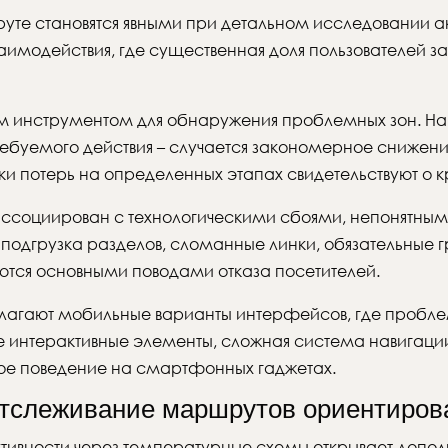
руте становятся явными при детальном исследовании 
аимодействия, где существенная доля пользователей за
 инструментом для обнаружения проблемных зон. На 
ебуемого действия – случается закономерное снижени
и потерь на определенных этапах свидетельствуют о 
 ассоциирован с технологическими сбоями, непонятны
подгрузка разделов, сломанные линки, обязательные г
ются основными поводами отказа посетителей.
агают мобильные варианты интерфейсов, где проблем
интерактивные элементы, сложная система навигации
кое поведение на смартфонных гаджетах.
отслеживание маршрутов ориентиров
тивности через температурные схемы открывает допол