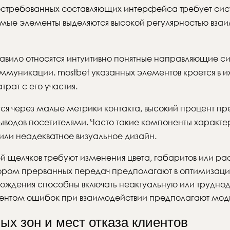
стребованных составляющих интерфейса требует сис
емые элементы выделяются высокой регулярностью вза
авило относятся интуитивно понятные направляющие с
муникации. mostbet указанных элементов кроется в их
рат с его участия.
я через малые метрики контакта, высокий процент пр
выводов посетителями. Часто такие компоненты характ
ли неадекватное визуальное дизайн.
 щелчков требуют изменения цвета, габаритов или р
ором прерванных передач предполагают в оптимизац
ождения способны включать неактуальную или трудно
ентом ошибок при взаимодействии предполагают мод
х зон и мест отказа клиентов