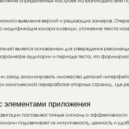
влияние определённых настроек на взаимодействие по
значного выявления версий и решающих замеров. Очере
то модификация колора клавиши, уточнение текста наз
телей является основанием для утверждения рекоменда
параметре аудитории и периоде теста, что формирую
н заход анализировать множество деталей интерфейса
и комплексной переработке опорных страниц , где ря
 с элементами приложения
авигации поставляют точные сигналы о эффективности
лами подсвечивает их интуитивность, ценность и удоб