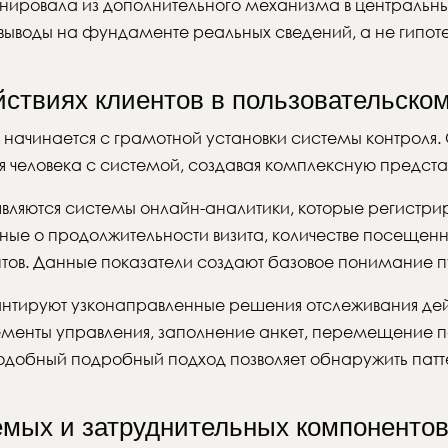
ировала из дополнительного механизма в центральны
 выводы на фундаменте реальных сведений, а не гипот
йствиях клиентов в пользовательско
 начинается с грамотной установки системы контрол
человека с системой, создавая комплексную представ
яются системы онлайн-аналитики, которые регистриру
нные о продолжительности визита, количестве посещен
ов. Данные показатели создают базовое понимание пу
антируют узконаправленные решения отслеживания де
ементы управления, заполнение анкет, перемещение п
обный подробный подход позволяет обнаружить паттер
емых и затруднительных компоненто