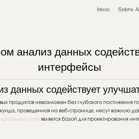
Inicio
Sobre A
ом анализ данных содейст
интерфейсы
из данных содействует улучша
х продуктов невозможен без глубокого постижения пол
кунда, проведенная на веб-странице, несут важную д
ициальный сайт
является базой для проектирования ин