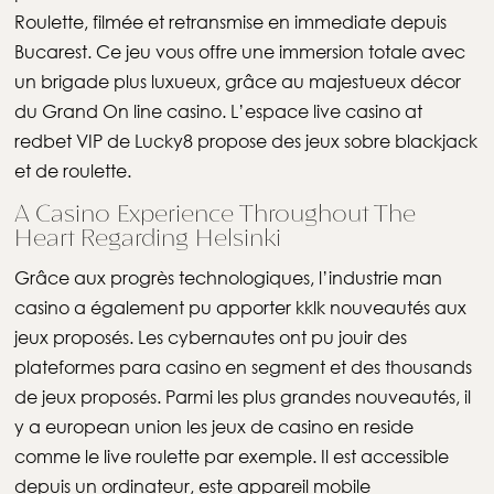
Roulette, filmée et retransmise en immediate depuis
Bucarest. Ce jeu vous offre une immersion totale avec
un brigade plus luxueux, grâce au majestueux décor
du Grand On line casino. L’espace live casino at
redbet VIP de Lucky8 propose des jeux sobre blackjack
et de roulette.
A Casino Experience Throughout The
Heart Regarding Helsinki
Grâce aux progrès technologiques, l’industrie man
casino a également pu apporter kklk nouveautés aux
jeux proposés. Les cybernautes ont pu jouir des
plateformes para casino en segment et des thousands
de jeux proposés. Parmi les plus grandes nouveautés, il
y a european union les jeux de casino en reside
comme le live roulette par exemple. Il est accessible
depuis un ordinateur, este appareil mobile