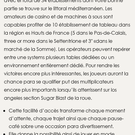
avec el total de 34 établissements dont votre bonne
partie se trouve sur le littoral méditerranéen. Les
amateurs de casino et de machines à sous sont
capables profiter de 10 établissement de tableau dans
la région es Hauts de France (5 dans le Pas-de-Calais,
three or more dans le Settentrione et 3″ «dans le
marché de la Somme). Les opérateurs peuvent repérer
entre une systems plusieurs tables dédiées ou un
environnement entièrement dédié. Pour rendre les
victoires encore plus intéressantes, les joueurs auront la
chance para se qualifier put des multiplicateurs
encore plus importants lorsqu’ils atterrissent sur los
angeles section Sugar Blast de la roue.
Cette facilité d’accès transforme chaque moment
d’attente, chaque trajet ainsi que chaque pause-
café sobre une occasion para divertissement.
Elle donne la possibilité ainsi de jouer en mode