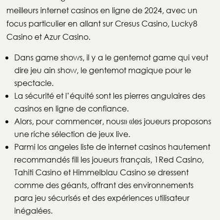
meilleurs internet casinos en ligne de 2024, avec un
focus particulier en allant sur Cresus Casino, Lucky8
Casino et Azur Casino.
Dans game shows, il y a le gentemot game qui veut
dire jeu ain show, le gentemot magique pour le
spectacle.
La sécurité et l’équité sont les pierres angulaires des
casinos en ligne de confiance.
Alors, pour commencer, nous» «les joueurs proposons
une riche sélection de jeux live.
Parmi los angeles liste de internet casinos hautement
recommandés fill les joueurs français, 1Red Casino,
Tahiti Casino et Himmelblau Casino se dressent
comme des géants, offrant des environnements
para jeu sécurisés et des expériences utilisateur
inégalées.