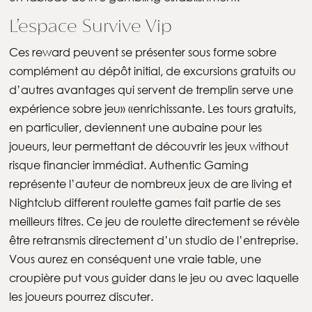
L’espace Survive Vip
Ces reward peuvent se présenter sous forme sobre
complément au dépôt initial, de excursions gratuits ou
d’autres avantages qui servent de tremplin serve une
expérience sobre jeu» «enrichissante. Les tours gratuits,
en particulier, deviennent une aubaine pour les
joueurs, leur permettant de découvrir les jeux without
risque financier immédiat. Authentic Gaming
représente l’auteur de nombreux jeux de are living et
Nightclub different roulette games fait partie de ses
meilleurs titres. Ce jeu de roulette directement se révèle
être retransmis directement d’un studio de l’entreprise.
Vous aurez en conséquent une vraie table, une
croupière put vous guider dans le jeu ou avec laquelle
les joueurs pourrez discuter.