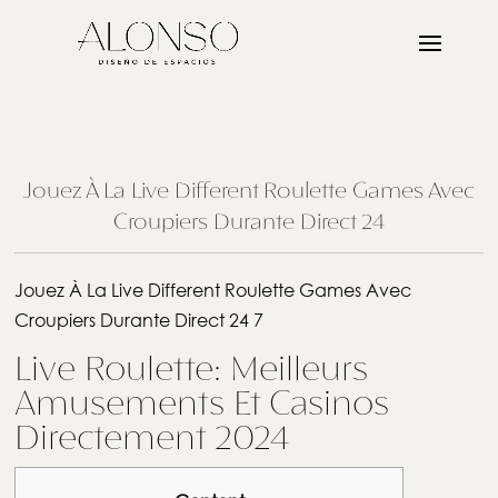
Jouez À La Live Different Roulette Games Avec
Croupiers Durante Direct 24
Jouez À La Live Different Roulette Games Avec
Croupiers Durante Direct 24 7
Live Roulette: Meilleurs
Amusements Et Casinos
Directement 2024