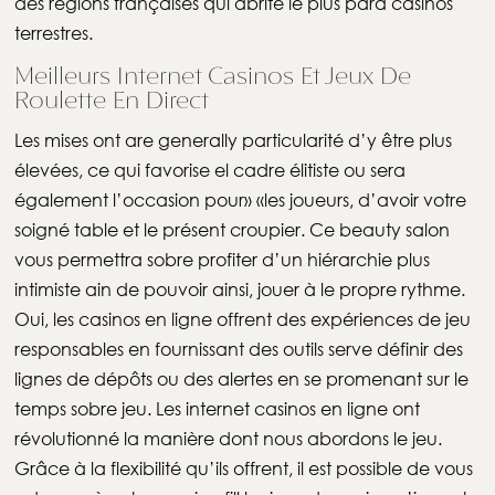
des régions françaises qui abrite le plus para casinos
terrestres.
Meilleurs Internet Casinos Et Jeux De
Roulette En Direct
Les mises ont are generally particularité d’y être plus
élevées, ce qui favorise el cadre élitiste ou sera
également l’occasion pour» «les joueurs, d’avoir votre
soigné table et le présent croupier. Ce beauty salon
vous permettra sobre profiter d’un hiérarchie plus
intimiste ain de pouvoir ainsi, jouer à le propre rythme.
Oui, les casinos en ligne offrent des expériences de jeu
responsables en fournissant des outils serve définir des
lignes de dépôts ou des alertes en se promenant sur le
temps sobre jeu. Les internet casinos en ligne ont
révolutionné la manière dont nous abordons le jeu.
Grâce à la flexibilité qu’ils offrent, il est possible de vous