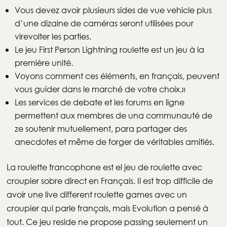
Vous devez avoir plusieurs sides de vue vehicle plus
d’une dizaine de caméras seront utilisées pour
virevolter les parties.
Le jeu First Person Lightning roulette est un jeu à la
première unité.
Voyons comment ces éléments, en français, peuvent
vous guider dans le marché de votre choix.»
Les services de debate et les forums en ligne
permettent aux membres de una communauté de
ze soutenir mutuellement, para partager des
anecdotes et même de forger de véritables amitiés.
La roulette francophone est el jeu de roulette avec
croupier sobre direct en Français. Il est trop difficile de
avoir une live different roulette games avec un
croupier qui parle français, mais Evolution a pensé à
tout. Ce jeu reside ne propose passing seulement un