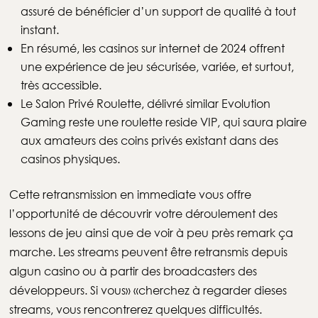
assuré de bénéficier d’un support de qualité à tout
instant.
En résumé, les casinos sur internet de 2024 offrent
une expérience de jeu sécurisée, variée, et surtout,
très accessible.
Le Salon Privé Roulette, délivré similar Evolution
Gaming reste une roulette reside VIP, qui saura plaire
aux amateurs des coins privés existant dans des
casinos physiques.
Cette retransmission en immediate vous offre
l’opportunité de découvrir votre déroulement des
lessons de jeu ainsi que de voir à peu près remark ça
marche. Les streams peuvent être retransmis depuis
algun casino ou à partir des broadcasters des
développeurs. Si vous» «cherchez à regarder dieses
streams, vous rencontrerez quelques difficultés.