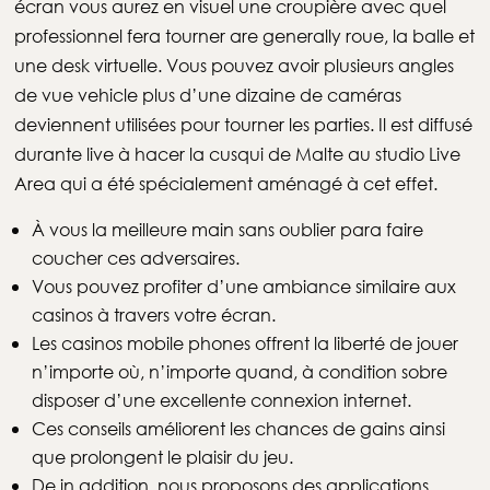
écran vous aurez en visuel une croupière avec quel
professionnel fera tourner are generally roue, la balle et
une desk virtuelle. Vous pouvez avoir plusieurs angles
de vue vehicle plus d’une dizaine de caméras
deviennent utilisées pour tourner les parties. Il est diffusé
durante live à hacer la cusqui de Malte au studio Live
Area qui a été spécialement aménagé à cet effet.
À vous la meilleure main sans oublier para faire
coucher ces adversaires.
Vous pouvez profiter d’une ambiance similaire aux
casinos à travers votre écran.
Les casinos mobile phones offrent la liberté de jouer
n’importe où, n’importe quand, à condition sobre
disposer d’une excellente connexion internet.
Ces conseils améliorent les chances de gains ainsi
que prolongent le plaisir du jeu.
De in addition, nous proposons des applications