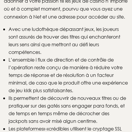
adonner à votre passion fill les jeux de casino n’importe
où et à complet moment, pourvu que vous ayez une
connexion à Net et une adresse pour accéder au site.
Avec une ludothèque dépassant jeux, les joueurs
sont assurés de trouver des titres qui enchanteront
leurs sens ainsi que mettront au défi leurs
compétences.
L’ensemble i flux de direction et de contrôle de
l’opération reste conçu de manière à réduire votre
temps de réponse et de résolution à un facteur
minimal, de caso que le produit offre une expérience
de jeu kklk plus satisfaisantes.
Ils permettent de découvrir de nouveaux titres ou de
pratiquer sur des gatés sans engager para fonds, et
de temps en temps même de décrocher des
jackpots sans avoir misé algun centime.
Les plateformes» «crédibles utilisent le cryptage SSL