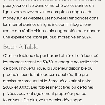
pour jouer en live dans le marché de les casinos en
ligne, vous devez ouvrir un compte ou déposer du
money sur les websites. Les nouvelles tendances dans
les internet casinos en ligne incluent l’intégration»
«entre ma réalité virtuelle ain augmentée pour donner
une expérience sobre jeu plus impressive en 2024.
Book A Table
C’est un tableau de pur hasard et très utile à jouer où
les chances seront de 50/50. À chaque nouvelle série
de bonus PowerUP joué, la supérieur disponible au
prochain tour de tableau sera doublée, the prix
maximum some sort of la 5eme série variant entre
2600x et 8000x. Des tables interactives ou certaines
privées vous sont également proposées par ce
fournisseur. De plus, votre dernier développe