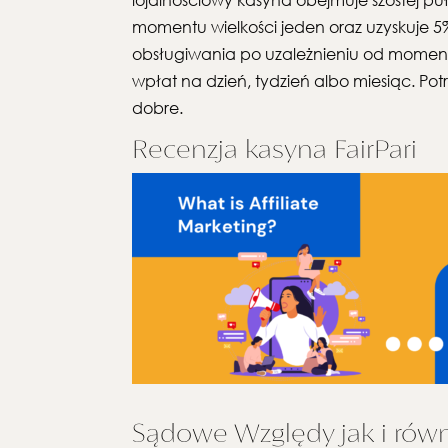
momentu wielkości jeden oraz uzyskuje 5%
obsługiwania po uzależnieniu od momentu 
wpłat na dzień, tydzień albo miesiąc. Potr
dobre.
Recenzja kasyna FairPari
Sądowe Względy jak i równ