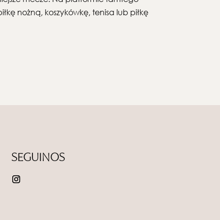
łkę nożną, koszykówkę, tenisa lub piłkę
SEGUINOS