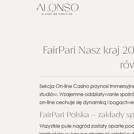
FairPari Nasz kraj 
ró
Sekcja On-line Casino przynosi immersyj
studiów. Wzajemne oddziaływanie spośr
on-line cechuje się dynamiką i bogactwem
FairPari Polska – zakłady 
Wszystkie pule nagród zostały oparte p
lojalnościowy kasyna obejmuje szóstej p