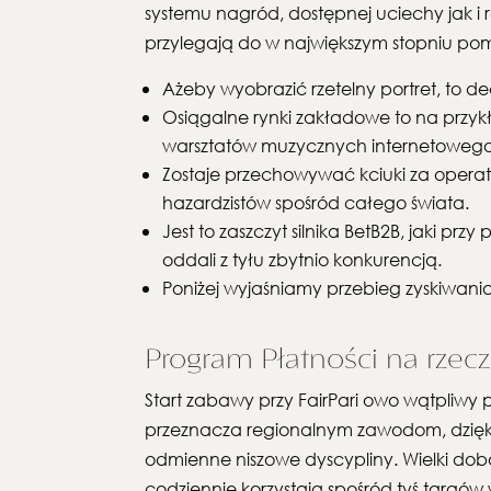
systemu nagród, dostępnej uciechy jak i 
przylegają do w największym stopniu pom
Ażeby wyobrazić rzetelny portret, to de
Osiągalne rynki zakładowe to na przykła
warsztatów muzycznych internetowego
Zostaje przechowywać kciuki za operat
hazardzistów spośród całego świata.
Jest to zaszczyt silnika BetB2B, jaki pr
oddali z tyłu zbytnio konkurencją.
Poniżej wyjaśniamy przebieg zyskiwan
Program Płatności na rzecz
Start zabawy przy FairPari owo wątpliwy p
przeznacza regionalnym zawodom, dzięk
odmienne niszowe dyscypliny. Wielki dob
codziennie korzystają spośród tyś targów