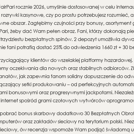
 FairPari rocznie 2026, umyślnie dostosowanej w celu interna
 rozrywki kasynowe, czy po prostu potrzebujesz rozumieć, a
ne obszar. Zagłębimy czujności przy bonusy, asortyment g
Pari, żeby dać Wam pełen obraz. Fani, którzy dokonają p
trzydziestu bezpłatnych spinów. 2 depozyt umożliwia dyw
ie fani potrafią dostać 25% do odwiedzenia 1660 zł + 30 
ciągający klientów do wszelakiej platformy hazardowej. 
jemy oczekiwania dla nowych oraz stabilnych odbiorców. Zb
anałów, jak zapewnia fanom solidny dopuszczenie do odw
ączający setki produkowaniu – od perfekcyjnych automató
mi bonusowymi oraz progresywnymi jackpotami. Niezależnie
z internet spośród grami czołowych wytwórców oprogramo
 pobrać bonus skarbowy dodatkowo 30 Bezpłatnych Obr
omputerów oraz zakładów sieciowy na terytorium polski. Niez
na sieciowy, ów recenzja wspomoże Wam podjąć świadomą 