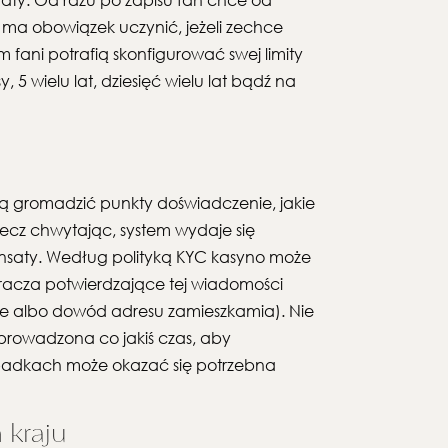
 ma obowiązek uczynić, jeżeli zechce
fani potrafią skonfigurować swej limity
 5 wielu lat, dziesięć wielu lat bądź na
 gromadzić punkty doświadczenie, jakie
zecz chwytając, system wydaje się
pensaty. Według polityką KYC kasyno może
racza potwierdzające tej wiadomości
we albo dowód adresu zamieszkamia). Nie
rowadzona co jakiś czas, aby
adkach może okazać się potrzebna
 kraju