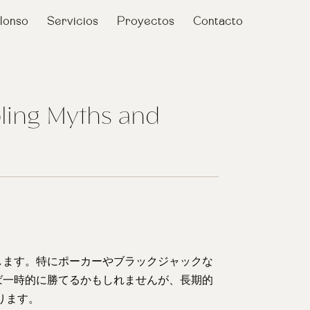
lonso
Servicios
Proyectos
Contacto
bling Myths and
します。特にポーカーやブラックジャックな
ば一時的に勝てるかもしれませんが、長期的
ります。