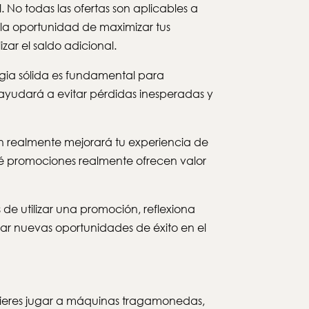
 No todas las ofertas son aplicables a
r la oportunidad de maximizar tus
zar el saldo adicional.
egia sólida es fundamental para
ayudará a evitar pérdidas inesperadas y
ión realmente mejorará tu experiencia de
ué promociones realmente ofrecen valor
de utilizar una promoción, reflexiona
car nuevas oportunidades de éxito en el
refieres jugar a máquinas tragamonedas,