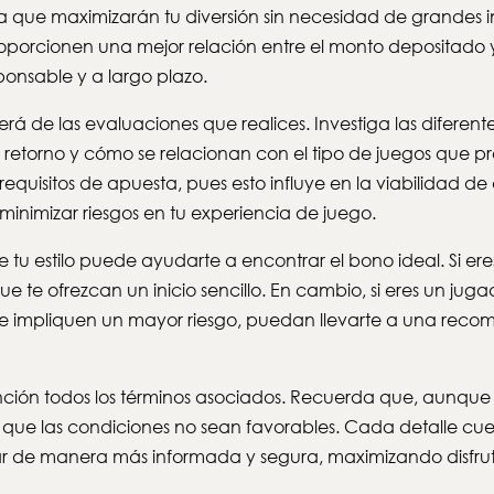
a que maximizarán tu diversión sin necesidad de grandes inve
porcionen una mejor relación entre el monto depositado y 
ponsable y a largo plazo.
erá de las evaluaciones que realices. Investiga las diferen
 retorno y cómo se relacionan con el tipo de juegos que p
quisitos de apuesta, pues esto influye en la viabilidad de c
nimizar riesgos en tu experiencia de juego.
 tu estilo puede ayudarte a encontrar el bono ideal. Si ere
 que te ofrezcan un inicio sencillo. En cambio, si eres un 
impliquen un mayor riesgo, puedan llevarte a una recompe
tención todos los términos asociados. Recuerda que, aun
de que las condiciones no sean favorables. Cada detalle cuen
gar de manera más informada y segura, maximizando disfru