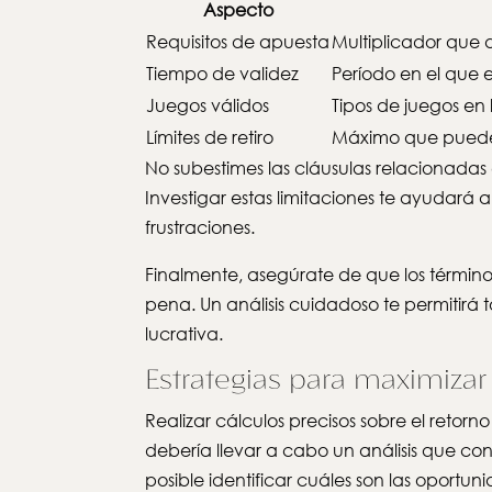
Aspecto
Requisitos de apuesta
Multiplicador que 
Tiempo de validez
Período en el que e
Juegos válidos
Tipos de juegos en 
Límites de retiro
Máximo que puedes 
No subestimes las cláusulas relacionadas c
Investigar estas limitaciones te ayudará
frustraciones.
Finalmente, asegúrate de que los términos 
pena. Un análisis cuidadoso te permitir
lucrativa.
Estrategias para maximizar
Realizar cálculos precisos sobre el reto
debería llevar a cabo un análisis que cons
posible identificar cuáles son las oportu