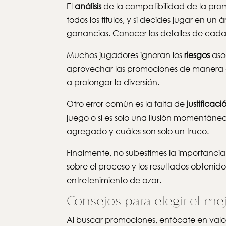
El
análisis
de la compatibilidad de la prom
todos los títulos, y si decides jugar en 
ganancias. Conocer los detalles de cada 
Muchos jugadores ignoran los
riesgos
asoc
aprovechar las promociones de manera ef
a prolongar la diversión.
Otro error común es la falta de
justificaci
juego o si es solo una ilusión momentáne
agregado y cuáles son solo un truco.
Finalmente, no subestimes la importancia
sobre el proceso y los resultados obtenido
entretenimiento de azar.
Consejos para elegir el me
Al buscar promociones, enfócate en valor