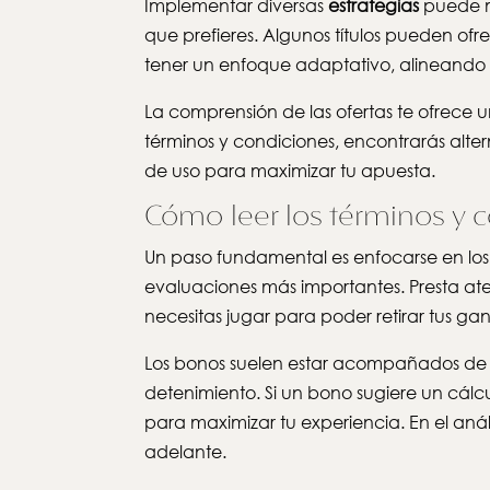
Implementar diversas
estrategias
puede ma
que prefieres. Algunos títulos pueden of
tener un enfoque adaptativo, alineando t
La comprensión de las ofertas te ofrece 
términos y condiciones, encontrarás alte
de uso para maximizar tu apuesta.
Cómo leer los términos y 
Un paso fundamental es enfocarse en los 
evaluaciones más importantes. Presta aten
necesitas jugar para poder retirar tus ga
Los bonos suelen estar acompañados de d
detenimiento. Si un bono sugiere un cálcu
para maximizar tu experiencia. En el anál
adelante.