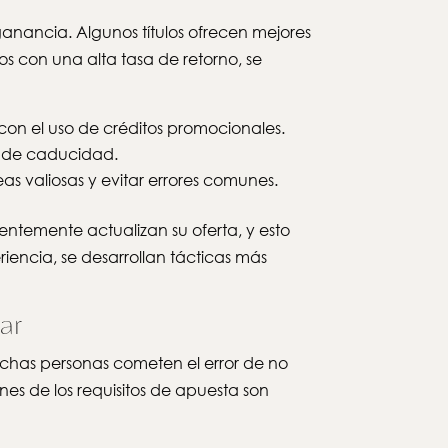
e ganancia. Algunos títulos ofrecen mejores
os con una alta tasa de retorno, se
 con el uso de créditos promocionales.
s de caducidad.
as valiosas y evitar errores comunes.
uentemente actualizan su oferta, y esto
encia, se desarrollan tácticas más
ar
chas personas cometen el error de no
es de los requisitos de apuesta son