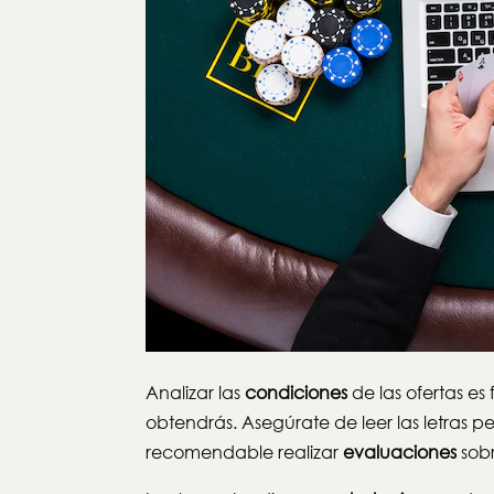
Analizar las
condiciones
de las ofertas e
obtendrás. Asegúrate de leer las letras 
recomendable realizar
evaluaciones
sobr