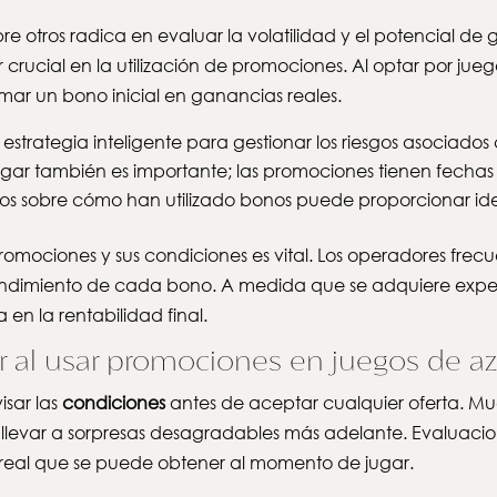
sobre otros radica en evaluar la volatilidad y el potencial d
 crucial en la utilización de promociones. Al optar por jueg
ar un bono inicial en ganancias reales.
 estrategia inteligente para gestionar los riesgos asociados
jugar también es importante; las promociones tienen fecha
rios sobre cómo han utilizado bonos puede proporcionar ide
 promociones y sus condiciones es vital. Los operadores frec
endimiento de cada bono. A medida que se adquiere experi
en la rentabilidad final.
r al usar promociones en juegos de az
sar las
condiciones
antes de aceptar cualquier oferta. Mu
e llevar a sorpresas desagradables más adelante. Evaluacion
 real que se puede obtener al momento de jugar.