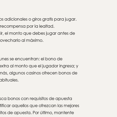
s adicionales o giros gratis para jugar.
o recompensa por la lealtad.
ir, el monto que debes jugar antes de
provecharlo al máximo.
omunes se encuentran: el bono de
xtra al monto que el jugador ingresa; y
demás, algunos casinos ofrecen bonos de
abituales.
usca bonos con requisitos de apuesta
ificar aquellos que ofrezcan las mejores
tos de apuesta. Por último, mantente