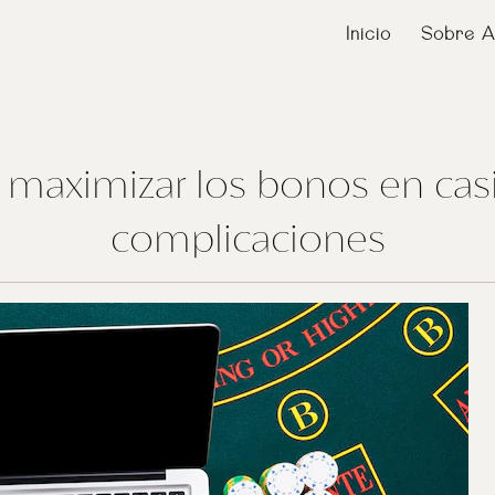
Inicio
Sobre A
 maximizar los bonos en casi
complicaciones