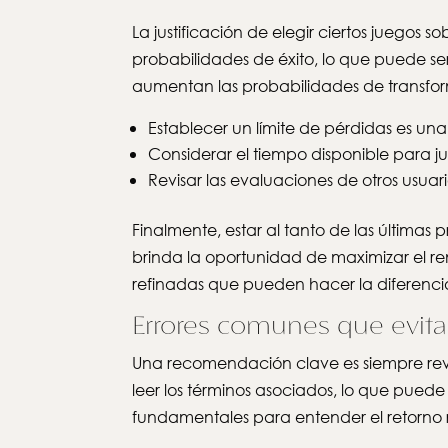
La justificación de elegir ciertos juegos 
probabilidades de éxito, lo que puede ser
aumentan las probabilidades de transform
Establecer un límite de pérdidas es una
Considerar el tiempo disponible para 
Revisar las evaluaciones de otros usua
Finalmente, estar al tanto de las últimas
brinda la oportunidad de maximizar el r
refinadas que pueden hacer la diferencia 
Errores comunes que evita
Una recomendación clave es siempre revi
leer los términos asociados, lo que pued
fundamentales para entender el retorno