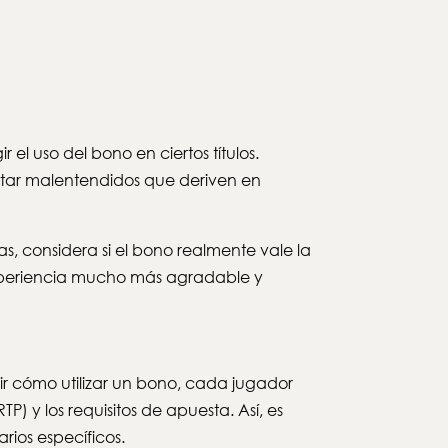
el uso del bono en ciertos títulos.
vitar malentendidos que deriven en
vas, considera si el bono realmente vale la
experiencia mucho más agradable y
ir cómo utilizar un bono, cada jugador
) y los requisitos de apuesta. Así, es
rios específicos.