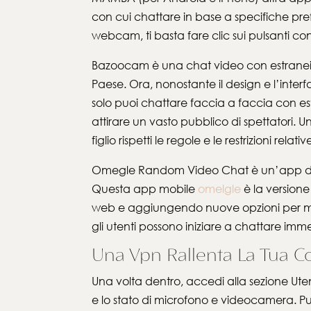
con cui chattare in base a specifiche pr
webcam, ti basta fare clic sui pulsanti con 
Bazoocam è una chat video con estranei ch
Paese. Ora, nonostante il design e l’int
solo puoi chattare faccia a faccia con estr
attirare un vasto pubblico di spettatori. U
figlio rispetti le regole e le restrizioni relati
Omegle Random Video Chat è un’app di so
Questa app mobile
omelgle
è la versione
web e aggiungendo nuove opzioni per migli
gli utenti possono iniziare a chattare im
Una Vpn Rallenta La Tua C
Una volta dentro, accedi alla sezione Uten
e lo stato di microfono e videocamera. Puo