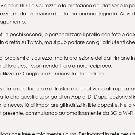
eo in HD. La sicurezza e la protezione dei dati sono le pri
curezza, ma la protezione dei dati rimane inadeguata. Advert
 pagamento.
i in pochi secondi, e personalizzare il profilo con foto o d
n diretta su Twitch, ma si può parlare con gli altri utenti c
oi problemi di sicurezza, ma la protezione dei dati rimane
di loro stessi, esprimendo il loro amore reciproco.
utilizzare Omegle senza necessità di registrarti.
visitatori del tuo sito e di trasferire le chat verso altri oper
tto che questi disponga di un Apple ID. L’applicazione si
o la necessità di importare gli indirizzi in liste apposite. N
rnet presente, commutando automaticamente da 3G a Wi-Fi 
zione free e totalmente sicura. Per incontri in rete per sing