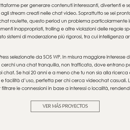
forme per generare contenuti interessanti, divertenti e sem
e agli stream creati nelle chat video. Soprattutto se sei pr
la chat roulette, questo period un problema particolarmen
ti inappropriati, trolling e altre violazioni delle regole spe
istemi di moderazione più rigorosi, tra cui intelligenza art
Press selezionate da SOS WP. In misura maggiore interesse d
 Se cerchi una chat tranquilla, non trafficata, dove entrano
 chat. Se hai 20 anni e a meno che tu non sia alla ricerca di 
 e facilità d’uso, perfetta per chi cerca videochat casuali
r filtrare le connessioni in base a interessi o località, rende
VER MÁS PROYECTOS