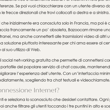
eferenze. Se poi vuoi chiacchierare con un utente diverso 
le frecce direzionali che trovi collocati a destra e a sinistra.
e inizialmente era conosciuta solo in Francia, ma poi è di
erfaccia francamente un po’ obsoleta, Bazoocam rimane una 
anei, ma anche connetterti alle trasmissioni video di altri u
na soluzione piuttosto interessante per chi ama essere al cen
ve al suo utilizzo di Web.
cial networking gratuita che permette di connettersi con
 portatile del popolare servizio di chat casuale, mantenendo 
orare l’esperienza dell’utente. Con un’interfaccia minimal
mediatamente, scegliendo tra chat testuali e videochiamate
onnessione Internet?
ti e seleziona lo sconosciuto che desideri contattare. Ogni p
i anche filtrare gli utenti toccando i tre puntini in alto e 