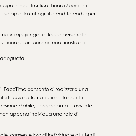
ncipali aree di critica. Finora Zoom ha
 esempio, la crittografia end-to-end è per
escrizioni aggiunge un tocco personale.
he stanno guardando in una finestra di
 inadeguata.
atori. FaceTime consente di realizzare una
 interfaccia automaticamente con la
ella versione Mobile, il programma provvede
non appena individua una rete di
le, consente loro di individuare gli utenti