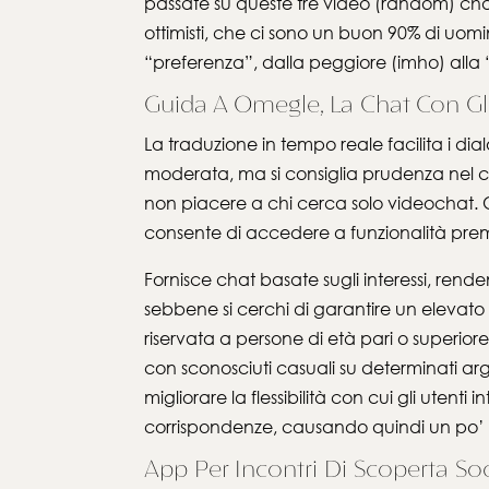
passate su queste tre video (random) cha
ottimisti, che ci sono un buon 90% di uomin
“preferenza”, dalla peggiore (imho) alla
Guida A Omegle, La Chat Con Gl
La traduzione in tempo reale facilita i dia
moderata, ma si consiglia prudenza nel c
non piacere a chi cerca solo videochat. Ch
consente di accedere a funzionalità premi
Fornisce chat basate sugli interessi, rend
sebbene si cerchi di garantire un elevato 
riservata a persone di età pari o superio
con sconosciuti casuali su determinati arg
migliorare la flessibilità con cui gli utenti
corrispondenze, causando quindi un po’ d
App Per Incontri Di Scoperta Soc