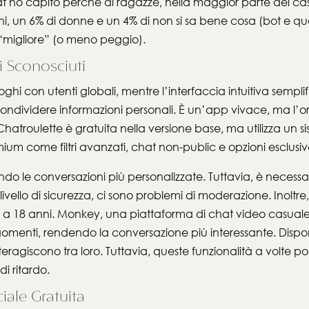
t ho capito perché di ragazze, nella maggior parte dei ca
i, un 6% di donne e un 4% di non si sa bene cosa (bot e quant
 “migliore” (o meno peggio).
i Sconosciuti
loghi con utenti globali, mentre l’interfaccia intuitiva sempl
ondividere informazioni personali. È un’app vivace, ma l’
atroulette è gratuita nella versione base, ma utilizza un s
um come filtri avanzati, chat non-public e opzioni esclusiv
endo le conversazioni più personalizzate. Tuttavia, è necess
livello di sicurezza, ci sono problemi di moderazione. Inolt
re a 18 anni. Monkey, una piattaforma di chat video casuale 
omenti, rendendo la conversazione più interessante. Dispone 
 interagiscono tra loro. Tuttavia, queste funzionalità a volte p
i ritardo.
iale Gratuita