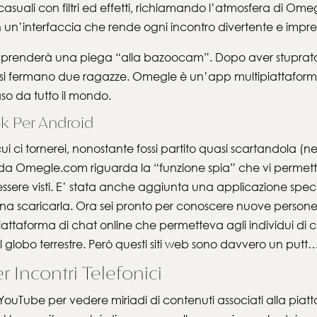
ali con filtri ed effetti, richiamando l’atmosfera di Omegl
n un’interfaccia che rende ogni incontro divertente e impre
ito prenderà una piega “alla bazoocam”. Dopo aver stuprato i
i fermano due ragazze. Omegle è un’app multipiattaforma c
so da tutto il mondo.
 Per Android
ui ci tornerei, nonostante fossi partito quasi scartandola (
 Omegle.com riguarda la “funzione spia” che vi permetterà 
sere visti. E’ stata anche aggiunta una applicazione specif
na scaricarla. Ora sei pronto per conoscere nuove persone
ttaforma di chat online che permetteva agli individui di c
o il globo terrestre. Però questi siti web sono davvero un pu
r Incontri Telefonici
ouTube per vedere miriadi di contenuti associati alla piat