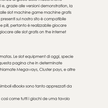
, grazie alle versioni demonstration, la
 alle slot machine game machine gratis
presenti sul nostro sito è compatibile
 pill, pertanto è realizzabile giocare
giocare alle slot gratis on the internet
klimatas. Le slot equipment di oggi, specie
in questa pagina che in determinate
chiamate Megaways, Cluster pays, e altre
, i simboli «Book» sono tanto apprezzati da
così come tutti i giochi de uma tavolo