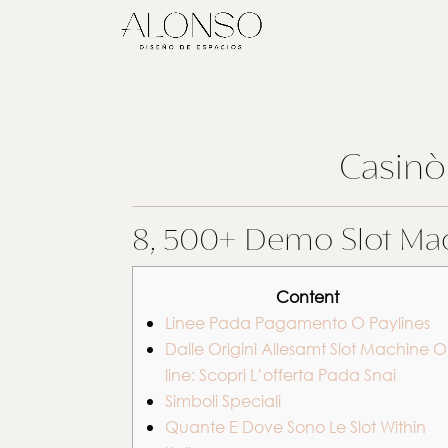
Casinò
8, 500+ Demo Slot Ma
Content
Linee Pada Pagamento O Paylines
Dalle Origini Allesamt Slot Machine O
line: Scopri L’offerta Pada Snai
Simboli Speciali
Quante E Dove Sono Le Slot Within