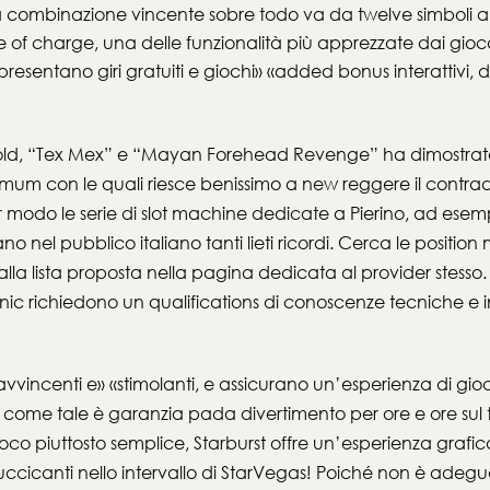
a combinazione vincente sobre todo va da twelve simboli a 15
ee of charge, una delle funzionalità più apprezzate dai giocat
resentano giri gratuiti e giochi» «added bonus interattiv
d, “Tex Mex” e “Mayan Forehead Revenge” ha dimostrato d
m con le quali riesce benissimo a new reggere il contradditto
ar modo le serie di slot machine dedicate a Pierino, ad ese
nel pubblico italiano tanti lieti ricordi. Cerca le positi
alla lista proposta nella pagina dedicata al provider stesso.
ectronic richiedono un qualifications di conoscenze tecniche
vvincenti e» «stimolanti, e assicurano un’esperienza di gioc
come tale è garanzia pada divertimento per ore e ore sul 
 piuttosto semplice, Starburst offre un’esperienza grafica 
 luccicanti nello intervallo di StarVegas! Poiché non è adeg