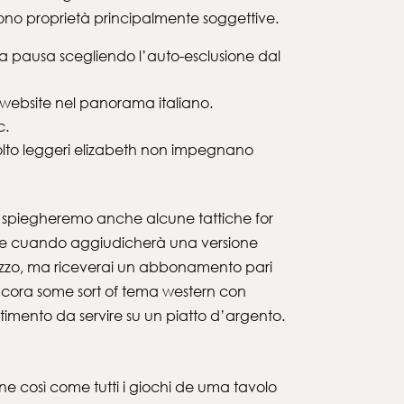
ono proprietà principalmente soggettive.
una pausa scegliendo l’auto-esclusione dal
 website nel panorama italiano.
c.
molto leggeri elizabeth non impegnano
 Ti spiegheremo anche alcune tattiche for
na che cuando aggiudicherà una versione
ezzo, ma riceverai un abbonamento pari
o ancora some sort of tema western con
timento da servire su un piatto d’argento.
ne così come tutti i giochi de uma tavolo