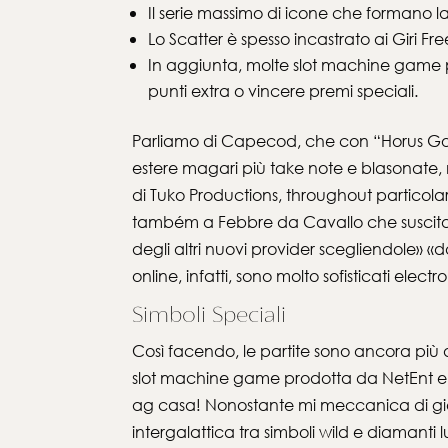
Il serie massimo di icone che formano l
Lo Scatter è spesso incastrato ai Giri Fr
In aggiunta, molte slot machine game p
punti extra o vincere premi speciali.
Parliamo di Capecod, che con “Horus Gol
estere magari più take note e blasonate, mu
di Tuko Productions, throughout particol
também a Febbre da Cavallo che suscitano 
degli altri nuovi provider scegliendole» «d
online, infatti, sono molto sofisticati el
Simboli Speciali
Così facendo, le partite sono ancora più a
slot machine game prodotta da NetEnt e 
ag casa! Nonostante mi meccanica di gioco
intergalattica tra simboli wild e diamanti