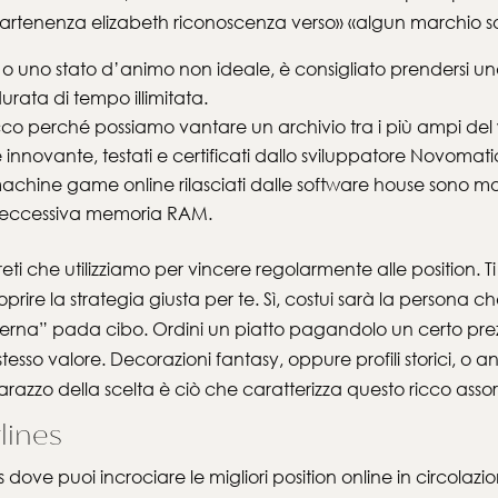
ppartenenza elizabeth riconoscenza verso» «algun marchio s
o, o uno stato d’animo non ideale, è consigliato prendersi 
rata di tempo illimitata.
cco perché possiamo vantare un archivio tra i più ampi del
one innovante, testati e certificati dallo sviluppatore Novomati
 machine game online rilasciati dalle software house sono 
né eccessiva memoria RAM.
eti che utilizziamo per vincere regolarmente alle position.
oprire la strategia giusta per te. Sì, costui sarà la perso
terna” pada cibo. Ordini un piatto pagandolo un certo pr
 stesso valore. Decorazioni fantasy, oppure profili storici, 
azzo della scelta è ciò che caratterizza questo ricco assor
lines
ve puoi incrociare le migliori position online in circolazio