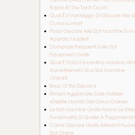
Razza At The Tanti Ciuchi
Qual È Il Vantaggio Di Giocare Alle Sl
Cuma-cuma?
Posso Giocare Alle Slot Machine Sul 
Aparato Mobile?
Domande Frequenti Sulle Slot
Equipment Gratis
Qual È Stato Il Incentivo Massimo Vin
Advertisement Una Slot Machine
Online?
Book Of Ra Deluxe 6
Rimani Aggiornato Sulle Notizie»
«Delete Mondo Del Gioco Online»
Le Slot Machine Gratis Hanno Le Stes
Funzionalità Di Quelle A Pagamento
Come Giocare Gratis Allesamt Nuov
Slot Online