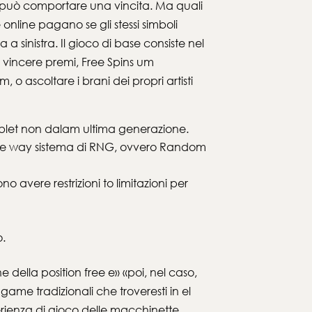
ciò può comportare una vincita. Ma quali
nline pagano se gli stessi simboli
 sinistra. Il gioco di base consiste nel
no vincere premi, Free Spins um
 o ascoltare i brani dei propri artisti
ablet non dalam ultima generazione.
azie way sistema di RNG, ovvero Random
o avere restrizioni to limitazioni per
o.
della position free e» «poi, nel caso,
game tradizionali che troveresti in el
perienza di gioco delle macchinette