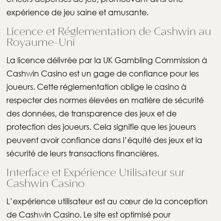
expérience de jeu saine et amusante.
Licence et Réglementation de Cashwin au
Royaume-Uni
La licence délivrée par la UK Gambling Commission à
Cashwin Casino est un gage de confiance pour les
joueurs. Cette réglementation oblige le casino à
respecter des normes élevées en matière de sécurité
des données, de transparence des jeux et de
protection des joueurs. Cela signifie que les joueurs
peuvent avoir confiance dans l’équité des jeux et la
sécurité de leurs transactions financières.
Interface et Expérience Utilisateur sur
Cashwin Casino
L’expérience utilisateur est au cœur de la conception
de Cashwin Casino. Le site est optimisé pour