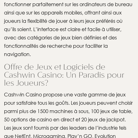
fonctionner parfaitement sur les ordinateurs de bureau
ainsi que sur les appareils mobiles, offrant ainsi aux
joueurs la flexibilité de jouer à leurs jeux préférés où
qu’ils soient. L’interface est claire et facile à utiliser,
avec des catégories de jeux bien définies et des
fonctionnalités de recherche pour faciliter la
navigation.
Offre de Jeux et Logiciels de
Cashwin Casino: Un Paradis pour
les Joueurs?
Cashwin Casino propose une vaste gamme de jeux
pour satisfaire tous les goûts. Les joueurs peuvent choisir
parmi plus de 1500 machines à sous, 100 jeux de table,
50 options de casino en direct et 20 jeux de jackpot.
Les jeux sont fournis par des leaders de l’industrie tels
que NetEnt, Microgaming, Play’n GO, Evolution