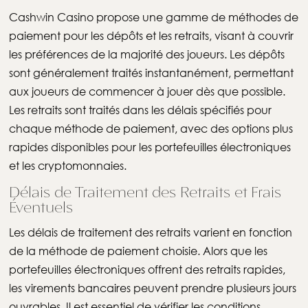
Cashwin Casino propose une gamme de méthodes de
paiement pour les dépôts et les retraits, visant à couvrir
les préférences de la majorité des joueurs. Les dépôts
sont généralement traités instantanément, permettant
aux joueurs de commencer à jouer dès que possible.
Les retraits sont traités dans les délais spécifiés pour
chaque méthode de paiement, avec des options plus
rapides disponibles pour les portefeuilles électroniques
et les cryptomonnaies.
Délais de Traitement des Retraits et Frais
Éventuels
Les délais de traitement des retraits varient en fonction
de la méthode de paiement choisie. Alors que les
portefeuilles électroniques offrent des retraits rapides,
les virements bancaires peuvent prendre plusieurs jours
ouvrables. Il est essentiel de vérifier les conditions