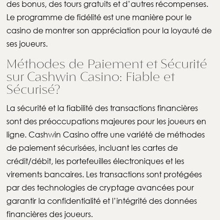
des bonus, des tours gratuits et d’autres récompenses.
Le programme de fidélité est une manière pour le
casino de montrer son appréciation pour la loyauté de
ses joueurs.
Méthodes de Paiement et Sécurité
sur Cashwin Casino: Fiable et
Sécurisé?
La sécurité et la fiabilité des transactions financières
sont des préoccupations majeures pour les joueurs en
ligne. Cashwin Casino offre une variété de méthodes
de paiement sécurisées, incluant les cartes de
crédit/débit, les portefeuilles électroniques et les
virements bancaires. Les transactions sont protégées
par des technologies de cryptage avancées pour
garantir la confidentialité et l’intégrité des données
financières des joueurs.