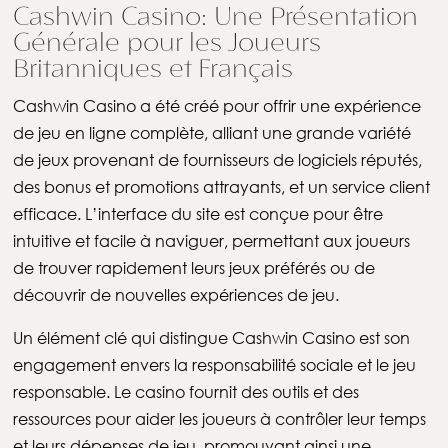
Cashwin Casino: Une Présentation
Générale pour les Joueurs
Britanniques et Français
Cashwin Casino a été créé pour offrir une expérience
de jeu en ligne complète, alliant une grande variété
de jeux provenant de fournisseurs de logiciels réputés,
des bonus et promotions attrayants, et un service client
efficace. L’interface du site est conçue pour être
intuitive et facile à naviguer, permettant aux joueurs
de trouver rapidement leurs jeux préférés ou de
découvrir de nouvelles expériences de jeu.
Un élément clé qui distingue Cashwin Casino est son
engagement envers la responsabilité sociale et le jeu
responsable. Le casino fournit des outils et des
ressources pour aider les joueurs à contrôler leur temps
et leurs dépenses de jeu, promouvant ainsi une