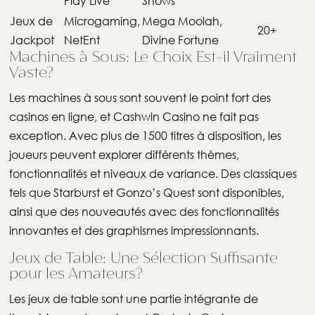
Play Live
Shows
Jeux de
Microgaming,
Mega Moolah,
20+
Jackpot
NetEnt
Divine Fortune
Machines à Sous: Le Choix Est-il Vraiment
Vaste?
Les machines à sous sont souvent le point fort des
casinos en ligne, et Cashwin Casino ne fait pas
exception. Avec plus de 1500 titres à disposition, les
joueurs peuvent explorer différents thèmes,
fonctionnalités et niveaux de variance. Des classiques
tels que Starburst et Gonzo’s Quest sont disponibles,
ainsi que des nouveautés avec des fonctionnalités
innovantes et des graphismes impressionnants.
Jeux de Table: Une Sélection Suffisante
pour les Amateurs?
Les jeux de table sont une partie intégrante de