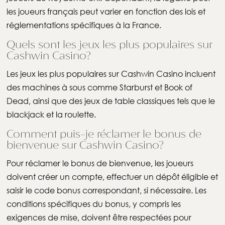
les joueurs français peut varier en fonction des lois et
réglementations spécifiques à la France.
Quels sont les jeux les plus populaires sur
Cashwin Casino?
Les jeux les plus populaires sur Cashwin Casino incluent
des machines à sous comme Starburst et Book of
Dead, ainsi que des jeux de table classiques tels que le
blackjack et la roulette.
Comment puis-je réclamer le bonus de
bienvenue sur Cashwin Casino?
Pour réclamer le bonus de bienvenue, les joueurs
doivent créer un compte, effectuer un dépôt éligible et
saisir le code bonus correspondant, si nécessaire. Les
conditions spécifiques du bonus, y compris les
exigences de mise, doivent être respectées pour