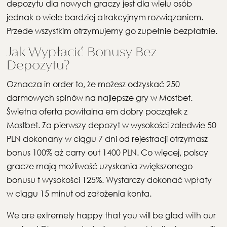
depozytu dla nowych graczy jest dla wielu osób
jednak o wiele bardziej atrakcyjnym rozwiązaniem.
Przede wszystkim otrzymujemy go zupełnie bezpłatnie.
Jak Wypłacić Bonusy Bez
Depozytu?
Oznacza in order to, że możesz odzyskać 250
darmowych spinów na najlepsze gry w Mostbet.
Świetna oferta powitalna em dobry początek z
Mostbet. Za pierwszy depozyt w wysokości zaledwie 50
PLN dokonany w ciągu 7 dni od rejestracji otrzymasz
bonus 100% aż carry out 1400 PLN. Co więcej, polscy
gracze mają możliwość uzyskania zwiększonego
bonusu t wysokości 125%. Wystarczy dokonać wpłaty
w ciągu 15 minut od założenia konta.
We are extremely happy that you will be glad with our