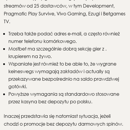
streamów od 25 dostawców, w tym Development,
Pragmatic Play Survive, Vivo Gaming, Ezugi i Betgames
TV.
Trzeba także podać adres e-mail, a często również
numer telefonu komórkowego.
Mostbet ma szczególnie dobrą sekcję gier z .
krupierem na żywo.
Wspaniałe jest również to be able to, że wygrane
keineswegs wymagają zakładów i actually są
przekazywane bezpośrednio na saldo prawdziwej
gotówki.
Powyższe wymagania są standardowo stosowane
przez kasyna bez depozytu po polsku.
Inaczej przedstawia się natomiast sytuacja, jeżeli
chodzi o promocje bez depozytu darmowych spinów.