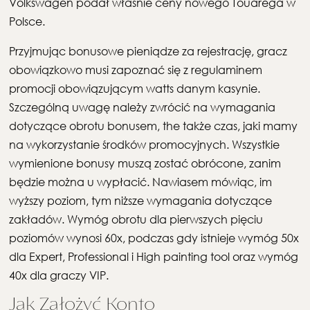
Volkswagen podał właśnie ceny nowego Touarega w
Polsce.
Przyjmując bonusowe pieniądze za rejestrację, gracz
obowiązkowo musi zapoznać się z regulaminem
promocji obowiązującym watts danym kasynie.
Szczególną uwagę należy zwrócić na wymagania
dotyczące obrotu bonusem, the także czas, jaki mamy
na wykorzystanie środków promocyjnych. Wszystkie
wymienione bonusy muszą zostać obrócone, zanim
będzie można u wypłacić. Nawiasem mówiąc, im
wyższy poziom, tym niższe wymagania dotyczące
zakładów. Wymóg obrotu dla pierwszych pięciu
poziomów wynosi 60x, podczas gdy istnieje wymóg 50x
dla Expert, Professional i High painting tool oraz wymóg
40x dla graczy VIP.
Jak Założyć Konto