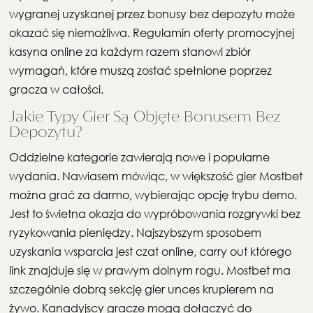
wygranej uzyskanej przez bonusy bez depozytu może
okazać się niemożliwa. Regulamin oferty promocyjnej
kasyna online za każdym razem stanowi zbiór
wymagań, które muszą zostać spełnione poprzez
gracza w całości.
Jakie Typy Gier Są Objęte Bonusem Bez
Depozytu?
Oddzielne kategorie zawierają nowe i popularne
wydania. Nawiasem mówiąc, w większość gier Mostbet
można grać za darmo, wybierając opcję trybu demo.
Jest to świetna okazja do wypróbowania rozgrywki bez
ryzykowania pieniędzy. Najszybszym sposobem
uzyskania wsparcia jest czat online, carry out którego
link znajduje się w prawym dolnym rogu. Mostbet ma
szczególnie dobrą sekcję gier unces krupierem na
żywo. Kanadyjscy gracze mogą dołączyć do