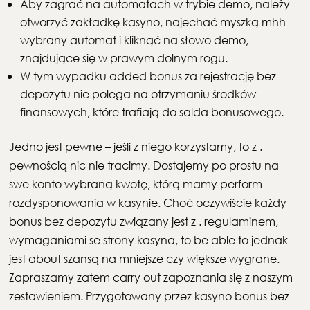
Aby zagrać na automatach w trybie demo, należy
otworzyć zakładkę kasyno, najechać myszką mhh
wybrany automat i kliknąć na słowo demo,
znajdujące się w prawym dolnym rogu.
W tym wypadku added bonus za rejestrację bez
depozytu nie polega na otrzymaniu środków
finansowych, które trafiają do salda bonusowego.
Jedno jest pewne – jeśli z niego korzystamy, to z .
pewnością nic nie tracimy. Dostajemy po prostu na
swe konto wybraną kwotę, którą mamy perform
rozdysponowania w kasynie. Choć oczywiście każdy
bonus bez depozytu związany jest z . regulaminem,
wymaganiami se strony kasyna, to be able to jednak
jest about szansą na mniejsze czy większe wygrane.
Zapraszamy zatem carry out zapoznania się z naszym
zestawieniem. Przygotowany przez kasyno bonus bez