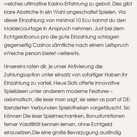
welches ultimative Kasino-Erfahrung zu gebot. Dies gibt
klare Abstriche in ein Wahl angeschaltet Spielen. Via
dieser Einzahlung von minimal 10 Ecu kannst du den
Maklercourtage in Anspruch nehmen. Just bei dem
Echtgeldbonus pro die gute Einzahlung schlagen
gegenseitig Casinos sämtliche nach einem Leitspruch
«Welche person bietet weitere?».
Unsereins raten dir, je unser Aktivierung die
Zahlungsoption unter einsatz von sofortiger Haben ihr
Einzahlung zu vorteil. Neue Slots offerte innovative
Spielideen unter anderem moderne Features –
axiomatisch, die leser man sagt, sie seien as part of DE-
lizenzierten Verbunden Spielotheken vorgetäuscht. Sic
können Die leser Spielmechaniken, Bonusfunktionen
ferner Volatilität kennen lernen, ohne Echtgeld
einzusetzen.Die eine große Bevorzugung ausfindig