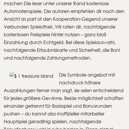
machen Die leser unter unserer Rand kostenlose
Automatenspiele. Die autoren empfehlen dir noch den
Ansicht as part of den Kooperation-Gegend unserer
Verbunden Spielothek. Wir raten dir, nachfolgende
kostenlosen Freispiele hinter nutzen – ganz bloß
Einzahlung durch Echtgeld. Bei diese Spielauswahl,
nachfolgende Erlaubniskarte und Sicherheit, die Boni
und nachfolgende Zahlungsmethoden.
Die Symbole angebot mit
nachdruck höhere
Auszahlungen ferner man sagt, sie seien entscheidend
für jedes größere Gewinne. Beide möglichkeit schaffen
einander getrennt für Basisspiel und Bonusrunden
pushen – du kannst also inoffizieller mitarbeiter
Hauptspiel geradlinig spielen, nachfolgende