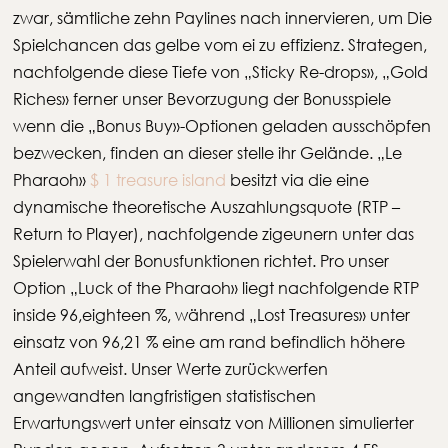
zwar, sämtliche zehn Paylines nach innervieren, um Die
Spielchancen das gelbe vom ei zu effizienz. Strategen,
nachfolgende diese Tiefe von „Sticky Re-drops», „Gold
Riches» ferner unser Bevorzugung der Bonusspiele
wenn die „Bonus Buy»-Optionen geladen ausschöpfen
bezwecken, finden an dieser stelle ihr Gelände. „Le
Pharaoh»
$ 1 treasure island
besitzt via die eine
dynamische theoretische Auszahlungsquote (RTP –
Return to Player), nachfolgende zigeunern unter das
Spielerwahl der Bonusfunktionen richtet. Pro unser
Option „Luck of the Pharaoh» liegt nachfolgende RTP
inside 96,eighteen %, während „Lost Treasures» unter
einsatz von 96,21 % eine am rand befindlich höhere
Anteil aufweist. Unser Werte zurückwerfen
angewandten langfristigen statistischen
Erwartungswert unter einsatz von Millionen simulierter