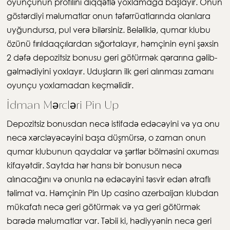
oyunçunun profilini diqqətlə yoxlamağa başlayır. Onun
göstərdiyi məlumatlar onun təfərrüatlarında olanlara
uyğundursa, pul verə bilərsiniz. Beləliklə, qumar klubu
özünü fırıldaqçılardan sığortalayır, həmçinin eyni şəxsin
2 dəfə depozitsiz bonusu geri götürmək qərarına gəlib-
gəlmədiyini yoxlayır. Uduşların ilk geri alınması zamanı
oyunçu yoxlamadan keçməlidir.
İdman Mərcləri Pin Up
Depozitsiz bonusdan necə istifadə edəcəyini və ya onu
necə xərcləyəcəyini başa düşmürsə, o zaman onun
qumar klubunun qaydalar və şərtlər bölməsini oxuması
kifayətdir. Saytda hər hansı bir bonusun necə
alınacağını və onunla nə edəcəyini təsvir edən ətraflı
təlimat va. Həmçinin Pin Up casino azerbaijan klubdan
mükafatı necə geri götürmək və ya geri götürmək
barədə məlumatlar var. Təbii ki, hədiyyənin necə geri