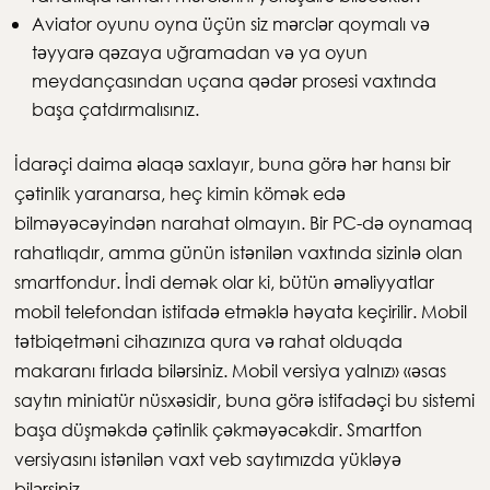
Aviator oyunu oyna üçün siz mərclər qoymalı və
təyyarə qəzaya uğramadan və ya oyun
meydançasından uçana qədər prosesi vaxtında
başa çatdırmalısınız.
İdarəçi daima əlaqə saxlayır, buna görə hər hansı bir
çətinlik yaranarsa, heç kimin kömək edə
bilməyəcəyindən narahat olmayın. Bir PC-də oynamaq
rahatlıqdır, amma günün istənilən vaxtında sizinlə olan
smartfondur. İndi demək olar ki, bütün əməliyyatlar
mobil telefondan istifadə etməklə həyata keçirilir. Mobil
tətbiqetməni cihazınıza qura və rahat olduqda
makaranı fırlada bilərsiniz. Mobil versiya yalnız» «əsas
saytın miniatür nüsxəsidir, buna görə istifadəçi bu sistemi
başa düşməkdə çətinlik çəkməyəcəkdir. Smartfon
versiyasını istənilən vaxt veb saytımızda yükləyə
bilərsiniz.