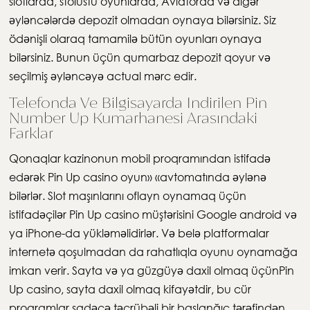
slotlarda, stolüstü oyunlarda, Aviatorda və digər
əyləncələrdə depozit olmadan oynaya bilərsiniz. Siz
ödənişli olaraq tamamilə bütün oyunları oynaya
bilərsiniz. Bunun üçün qumarbaz depozit qoyur və
seçilmiş əyləncəyə actual mərc edir.
Telefonda Ve Bilgisayarda Indirilen Pin
Number Up Kumarhanesi Arasındaki
Farklar
Qonaqlar kazinonun mobil proqramından istifadə
edərək Pin Up casino oyun» «avtomatında əylənə
bilərlər. Slot maşınlarını oflayn oynamaq üçün
istifadəçilər Pin Up casino müştərisini Google android və
ya iPhone-da yükləməlidirlər. Və belə platformalar
internetə qoşulmadan da rahatlıqla oyunu oynamağa
imkan verir. Sayta və ya güzgüyə daxil olmaq üçünPin
Up casino, sayta daxil olmaq kifayətdir, bu cür
proqramlar sadəcə təcrübəli bir başlanğıc tərəfindən