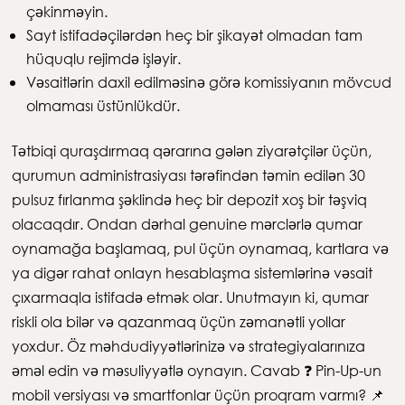
çəkinməyin.
Sayt istifadəçilərdən heç bir şikayət olmadan tam
hüquqlu rejimdə işləyir.
Vəsaitlərin daxil edilməsinə görə komissiyanın mövcud
olmaması üstünlükdür.
Tətbiqi quraşdırmaq qərarına gələn ziyarətçilər üçün,
qurumun administrasiyası tərəfindən təmin edilən 30
pulsuz fırlanma şəklində heç bir depozit xoş bir təşviq
olacaqdır. Ondan dərhal genuine mərclərlə qumar
oynamağa başlamaq, pul üçün oynamaq, kartlara və
ya digər rahat onlayn hesablaşma sistemlərinə vəsait
çıxarmaqla istifadə etmək olar. Unutmayın ki, qumar
riskli ola bilər və qazanmaq üçün zəmanətli yollar
yoxdur. Öz məhdudiyyətlərinizə və strategiyalarınıza
əməl edin və məsuliyyətlə oynayın. Cavab ❓ Pin-Up-un
mobil versiyası və smartfonlar üçün proqram varmı? 📌