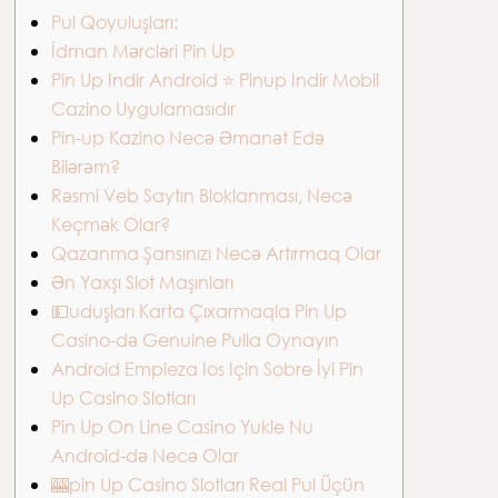
Pul Qoyuluşları:
İdman Mərcləri Pin Up
Pin Up Indir Android ⭐️ Pinup Indir Mobil
Cazino Uygulamasıdır
Pin-up Kazino Necə Əmanət Edə
Bilərəm?
Rəsmi Veb Saytın Bloklanması, Necə
Keçmək Olar?
Qazanma Şansınızı Necə Artırmaq Olar
Ən Yaxşı Slot Maşınları
💵uduşları Karta Çıxarmaqla Pin Up
Casino-də Genuine Pulla Oynayın
Android Empieza Ios Için Sobre İyi Pin
Up Casino Slotları
Pin Up On Line Casino Yukle Nu
Android-də Necə Olar
🎰pin Up Casino Slotları Real Pul Üçün