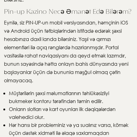
Pin-up Kazino Necə Əmanət Edə Bilərəm?
Eynilə, siz PIN-UP-un mobil versiyasından, həmçinin iOS
və Android üçün tətbiqlərindən istifadə edərək şəxsi
hesabınıza daxil landa bilərsiniz. Yaşıl və qırmızı
elementləri ilə açıq rənglərdə hazırlanmışdır. Portal
vasitəsilə rahat naviqasiyanı da qeyd etmək lazımdır,
bunun sayəsində hətta onlayn bahis dünyasında yeni
başlayanlar üçün də bununla məşğul olmaq çətin
olmayacaq.
Müştərilərin şəxsi məlumatlarının təhlükəsizliyi
bukmeker kontoru tərəfindən təmin edilir.
Onların slotları və kart oyunları ilk dəqiqələrdən
valehedici olur.
Hər hansı bir probleminiz və ya sualınız varsa, kömək
üçün dəstək xidməti ilə əlaqə saxlamaqdan