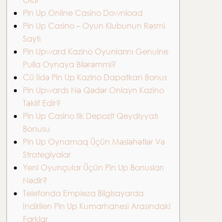
Pin Up Online Casino Download
Pin Up Casino – Oyun Klubunun Rəsmi
Saytı
Pin Upward Kazino Oyunlarını Genuine
Pulla Oynaya Bilərəmmi?
Cü Ildə Pin Up Kazino Dapatkan Bonus
Pin Upwards Nə Qədər Onlayn Kazino
Təklif Edir?
Pin Up Casino Ilk Depozit Qeydiyyatı
Bonusu
Pin Up Oynamaq Üçün Məsləhətlər Və
Strategiyalar
Yeni Oyunçular Üçün Pin Up Bonusları
Nədir?
Telefonda Empieza Bilgisayarda
Indirilen Pin Up Kumarhanesi Arasındaki
Farklar