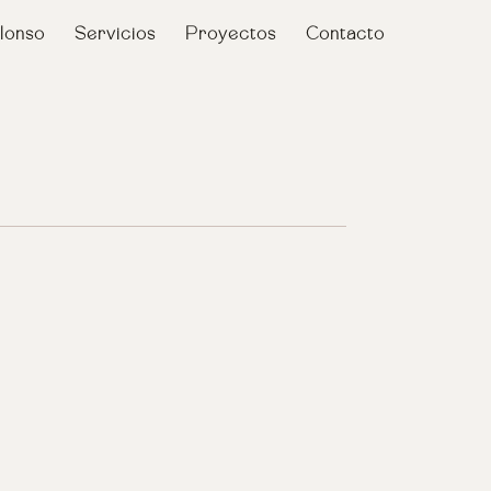
lonso
Servicios
Proyectos
Contacto