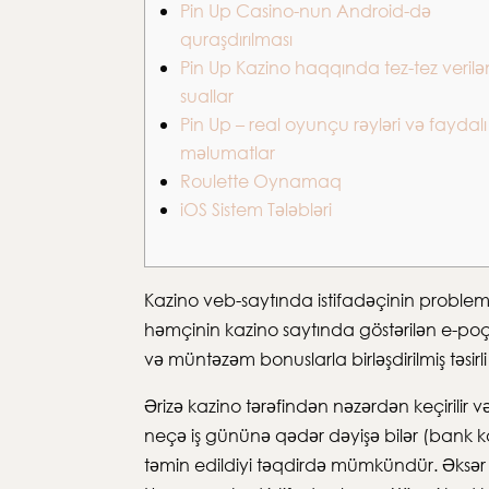
Pin Up Casino-nun Android-də
quraşdırılması
Pin Up Kazino haqqında tez-tez verilə
suallar
Pin Up – real oyunçu rəyləri və faydalı
məlumatlar
Roulette Oynamaq
iOS Sistem Tələbləri
Kazino veb-saytında istifadəçinin proble
həmçinin kazino saytında göstərilən e-poçt 
və müntəzəm bonuslarla birləşdirilmiş təsi
Ərizə kazino tərəfindən nəzərdən keçirilir 
neçə iş gününə qədər dəyişə bilər (bank ka
təmin edildiyi təqdirdə mümkündür. Əksər 