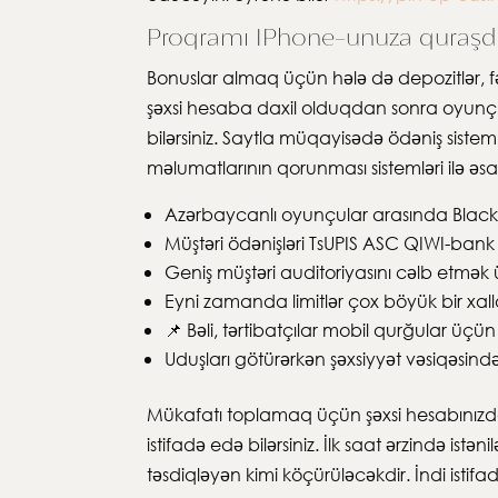
Proqramı IPhone-unuza quraşdı
Bonuslar almaq üçün hələ də depozitlər, f
şəxsi hesaba daxil olduqdan sonra oyunçu 
bilərsiniz. Saytla müqayisədə ödəniş sistemlə
məlumatlarının qorunması sistemləri ilə əsasl
Azərbaycanlı oyunçular arasında Black
Müştəri ödənişləri TsUPIS ASC QIWI-bank va
Geniş müştəri auditoriyasını cəlb etmək ü
Eyni zamanda limitlər çox böyük bir x
📌 Bəli, tərtibatçılar mobil qurğular üçü
Uduşları götürərkən şəxsiyyət vəsiqəsind
Mükafatı toplamaq üçün şəxsi hesabınızda «
istifadə edə bilərsiniz. İlk saat ərzində is
təsdiqləyən kimi köçürüləcəkdir. İndi istif