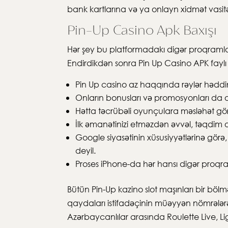
bank kartlarına və ya onlayn xidmət vasitə
Pin-Up Casino Apk Baxışı
Hər şey bu platformadakı digər proqramlar 
Endirdikdən sonra Pin Up Casino APK fayl
Pin Up casino az haqqında rəylər həddi
Onların bonusları və promosyonları da o
Hətta təcrübəli oyunçulara məsləhət görü
İlk əmanətinizi etməzdən əvvəl, təqdim
Google siyasətinin xüsusiyyətlərinə gö
deyil.
Proses iPhone-da hər hansı digər proq
Bütün Pin-Up kazino slot maşınları bir böl
qaydaları istifadəçinin müəyyən nömrələrə
Azərbaycanlılar arasında Roulette Live, Lig