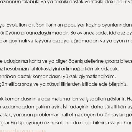
zinonun tələbi ilə və ya texniki dəstək vasitəsilə daxil edil
ı Evolution-dır. Son illərin ən populyar kazino oyunlarından
ürlüyünü proqnozlaşdırmaqdır. Bu əyləncə sadə, iddiasız oy
ərclər qoymalı və təyyarə qəzaya uğramadan və ya oyun 
uduşlarınızı karta və ya digər ödəniş alətlərinə çıxara biləcəy
 hesabınızın təhlükəsizliyini artırmağa kömək edəcək.
hriban dəstək komandasını yüksək qiymətləndirdim.
lifba sırası və ya xüsusi filtrlərdən istifadə edə bilərsiniz.
komandasının əlaqə məlumatları və iş saatları göstərilir. Hər
ə saxlamaqdan çəkinməyin. İstifadəçinin daha sürətli köməy
əstək, yaranan problemləri həll etmək üçün bütün səyləri gös
tçilər Pin Up oyunçu öz hesabına daxil ola bilmirsə və ya hans
sino-azerbaycan.com
.