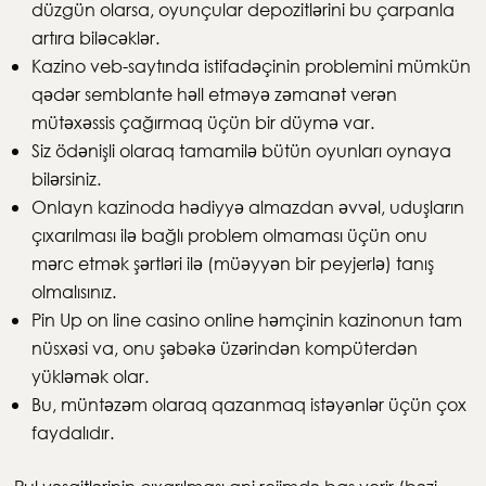
düzgün olarsa, oyunçular depozitlərini bu çarpanla
artıra biləcəklər.
Kazino veb-saytında istifadəçinin problemini mümkün
qədər semblante həll etməyə zəmanət verən
mütəxəssis çağırmaq üçün bir düymə var.
Siz ödənişli olaraq tamamilə bütün oyunları oynaya
bilərsiniz.
Onlayn kazinoda hədiyyə almazdan əvvəl, uduşların
çıxarılması ilə bağlı problem olmaması üçün onu
mərc etmək şərtləri ilə (müəyyən bir peyjerlə) tanış
olmalısınız.
Pin Up on line casino online həmçinin kazinonun tam
nüsxəsi va, onu şəbəkə üzərindən kompüterdən
yükləmək olar.
Bu, müntəzəm olaraq qazanmaq istəyənlər üçün çox
faydalıdır.