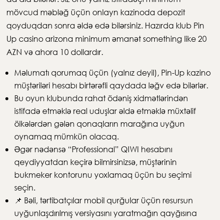
mövcud məbləğ üçün onlayn kazinoda depozit
qoyduqdan sonra əldə edə bilərsiniz. Hazırda klub Pin
Up casino arizona minimum əmanət something like 20
AZN və ahora 10 dollardır.
Məlumatı qorumaq üçün (yalnız deyil), Pin-Up kazino
müştəriləri hesabı birtərəfli qaydada ləğv edə bilərlər.
Bu oyun klubunda rahat ödəniş xidmətlərindən
istifadə etməklə real uduşlar əldə etməklə müxtəlif
ölkələrdən gələn qonaqların marağına uyğun
oynamaq mümkün olacaq.
Əgər nədənsə “Professional” QIWI hesabını
qeydiyyatdan keçirə bilmirsinizsə, müştərinin
bukmeker kontorunu yoxlamaq üçün bu seçimi
seçin.
📌 Bəli, tərtibatçılar mobil qurğular üçün resursun
uyğunlaşdırılmış versiyasını yaratmağın qayğısına