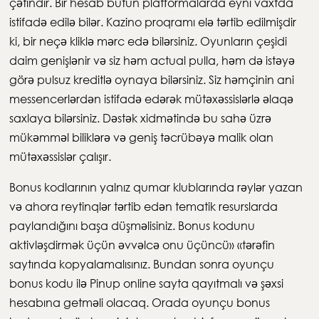
çətindir. Bir hesab bütün platformalarda eyni vaxtda
istifadə edilə bilər. Kazino proqramı elə tərtib edilmişdir
ki, bir neçə kliklə mərc edə bilərsiniz. Oyunların çeşidi
daim genişlənir və siz həm actual pulla, həm də istəyə
görə pulsuz kreditlə oynaya bilərsiniz. Siz həmçinin ani
messencerlərdən istifadə edərək mütəxəssislərlə əlaqə
saxlaya bilərsiniz. Dəstək xidmətində bu sahə üzrə
mükəmməl biliklərə və geniş təcrübəyə malik olan
mütəxəssislər çalışır.
Bonus kodlarının yalnız qumar klublarında rəylər yazan
və ahora reytinqlər tərtib edən tematik resurslarda
paylandığını başa düşməlisiniz. Bonus kodunu
aktivləşdirmək üçün əvvəlcə onu üçüncü» «tərəfin
saytında kopyalamalısınız. Bundan sonra oyunçu
bonus kodu ilə Pinup online sayta qayıtmalı və şəxsi
hesabına getməli olacaq. Orada oyunçu bonus