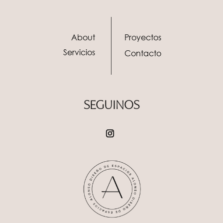
About
Proyectos
Servicios
Contacto
SEGUINOS