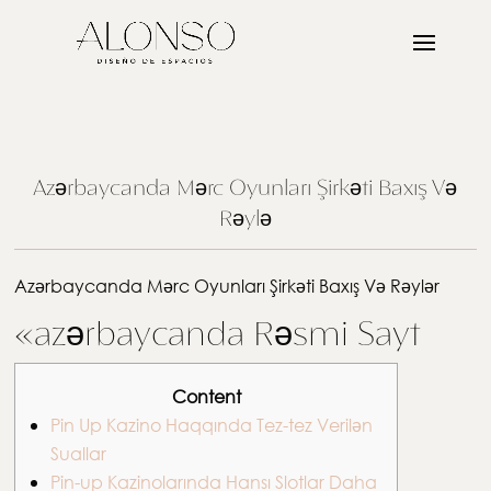
Azərbaycanda Mərc Oyunları Şirkəti Baxış Və
Rəylə
Azərbaycanda Mərc Oyunları Şirkəti Baxış Və Rəylər
«azərbaycanda Rəsmi Sayt
Content
Pin Up Kazino Haqqında Tez-tez Verilən
Suallar
Pin-up Kazinolarında Hansı Slotlar Daha