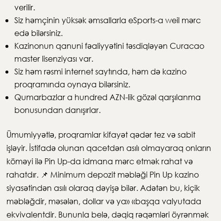
verilir.
Siz həmçinin yüksək əmsallarla eSports-a weil mərc
edə bilərsiniz.
Kazinonun qanuni fəaliyyətini təsdiqləyən Curacao
master lisenziyası var.
Siz həm rəsmi internet saytında, həm də kazino
proqramında oynaya bilərsiniz.
Qumarbazlar a hundred AZN-lik gözəl qarşılanma
bonusundan danışırlar.
Ümumiyyətlə, proqramlar kifayət qədər tez və sabit
işləyir. İstifadə olunan qacetdən asılı olmayaraq onların
köməyi ilə Pin Up-da idmana mərc etmək rahat və
rahatdır. 📌 Minimum depozit məbləği Pin Up kazino
siyasətindən asılı olaraq dəyişə bilər. Adətən bu, kiçik
məbləğdir, məsələn, dollar və ya» «başqa valyutada
ekvivalentdir. Bununla belə, dəqiq rəqəmləri öyrənmək