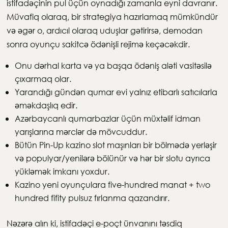
istifadəçinin pul üçün oynadığı zamanla eyni davranır.
Müvafiq olaraq, bir strategiya hazırlamaq mümkündür
və əgər o, ardıcıl olaraq uduşlar gətirirsə, demodan
sonra oyunçu sakitcə ödənişli rejimə keçəcəkdir.
Onu dərhal karta və ya başqa ödəniş aləti vasitəsilə
çıxarmaq olar.
Yarandığı gündən qumar evi yalnız etibarlı satıcılarla
əməkdaşlıq edir.
Azərbaycanlı qumarbazlar üçün müxtəlif idman
yarışlarına mərclər də mövcuddur.
Bütün Pin-Up kazino slot maşınları bir bölmədə yerləşir
və populyar/yenilərə bölünür və hər bir slotu ayrıca
yükləmək imkanı yoxdur.
Kazino yeni oyunçulara five-hundred manat + two
hundred fifity pulsuz fırlanma qazandırır.
Nəzərə alın ki, istifadəçi e-poçt ünvanını təsdiq