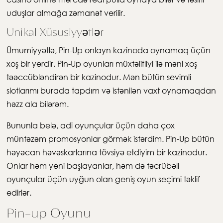
uduşlar almağa zəmanət verilir.
Unikal Xüsusiyyətlər
Ümumiyyətlə, Pin-Up onlayn kazinoda oynamaq üçün
xoş bir yerdir. Pin-Up oyunları müxtəlifliyi ilə məni xoş
təəccübləndirən bir kazinodur. Mən bütün sevimli
slotlarımı burada tapdım və istənilən vaxt oynamaqdan
həzz ala bilərəm.
Bununla belə, adi oyunçular üçün daha çox
müntəzəm promosyonlar görmək istərdim. Pin-Up bütün
həyəcan həvəskarlarına tövsiyə etdiyim bir kazinodur.
Onlar həm yeni başlayanlar, həm də təcrübəli
oyunçular üçün uyğun olan geniş oyun seçimi təklif
edirlər.
Pin-up Oyunu