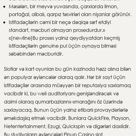
Məsələn, bir meyvə yuvasında, çarxlarda limon,
portağal, albalı, qarpız təsvirləri olan nişanlar görünür.
Istifadəçilərin cəmi bir neçə dəqiqə sərf etdiyi
standart, məcburi olmayan prosedurdur.»
«[newline]Bu proses yalnız qeydiyyatdan keçmiş
istifadəçilərin genuine pul üçün oynaya bilməsi
səbəbindən məcburidir.
Slotlar və kart oyunları bu gün kazinoda həzz alına bilən
ən populyar əyləncələr olaraq qalır. Hər bir sayt üçün
istifadəçilər arasında müəyyən bir reputasiya saxlamaq
vacibdir ki, bu weil auditoriyanı genişləndirəcək və
daimi olaraq qumarbazların» «marağını öz üzərində
saxlayacaq. Bunun üçün yalnız etibarlı provayderlərlə
əməkdaşlıq etmək vacibdir. Bunlara QuickFire, Playson,
Netentertainment, Ezugi, Quickspin və digərləri daxildir.
Bu studiyaların əyləncələri Pinup Casino slot