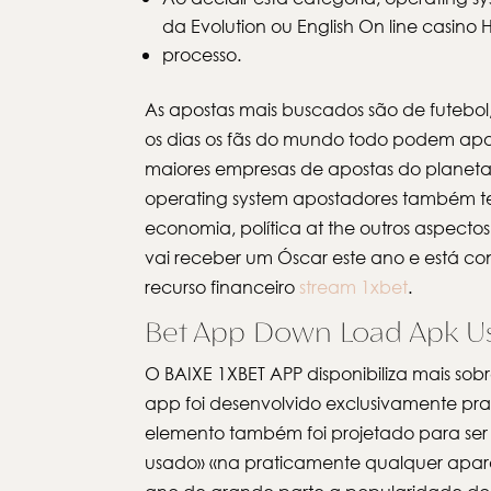
da Evolution ou English On line casin
processo.
As apostas mais buscados são de futebol,
os dias os fãs do mundo todo podem ap
maiores empresas de apostas do planeta
operating system apostadores também tem
economia, política at the outros aspect
vai receber um Óscar este ano e está co
recurso financeiro
stream 1xbet
.
Bet App Down Load Apk U
O BAIXE 1XBET APP disponibiliza mais sob
app foi desenvolvido exclusivamente pra 
elemento também foi projetado para ser um
usado» «na praticamente qualquer apar