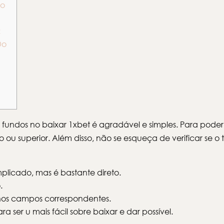
ão
:
Do
undos no baixar 1xbet é agradável e simples. Para poder
ero ou superior. Além disso, não se esqueça de verificar se
plicado, mas é bastante direto.
.
a nos campos correspondentes.
 ser u mais fácil sobre baixar e dar possível.