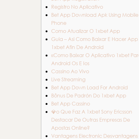
Registro No Aplicativo
Bet App Download Apk Using Mobile
Phone
Como Atualizar O 1xbet App
Guia – Asi Como Baixar E Hacer App
1xbet Afin De Android
«Como Baixar O Aplicativo 1xbet Pa
Android Os E Ios
Cassino Ao Vivo
Live Streaming
Bet App Down Load For Android
Bônus De Padrón Do 1xbet App
Bet App Cassino
💎o Que Faz A 1xbet Sony Ericsson
Destacar De Outras Empresas De
Apostas Online?
Vantagens Electronic Desvantagens