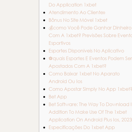
Do Application 1xbet
Atendimento Ao Cliente»
Bônus No Site Móvel 1xbet
💰como Você Pode Ganhar Dinheiro
Com A 1xbet? Previsões Sobre Event
Esportivos
Esportes Disponíveis No Aplicativo
⚽quais Esportes E Eventos Podem Ser
Apostados Com A 1xbet?
Como Baixar 1xbet No Aparato
Android Ou Ios
Como Apostar Simply No App 1xbet
Bet App
Bet Software: The Way To Download 
Addition To Make Use Of The 1xbet
Application On Android Plus Ios, 2023
Especificações Do 1xbet App