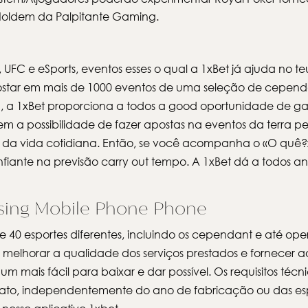
o Holdem da Palpitante Gaming.
 UFC e eSports, eventos esses o qual a 1xBet já ajuda no t
ostar em mais de 1000 eventos de uma seleção de cepend
, a 1xBet proporciona a todos a good oportunidade de gan
 a possibilidade de fazer apostas na eventos da terra per
os da vida cotidiana. Então, se você acompanha o «O quê
nfiante na previsão carry out tempo. A 1xBet dá a todos 
sing Mobile Phone Phone
re 40 esportes diferentes, incluindo os cependant e até op
melhorar a qualidade dos serviços prestados e fornecer a
 mais fácil para baixar e dar possível. Os requisitos técn
ato, independentemente do ano de fabricação ou das esp