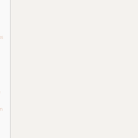
os
?
In