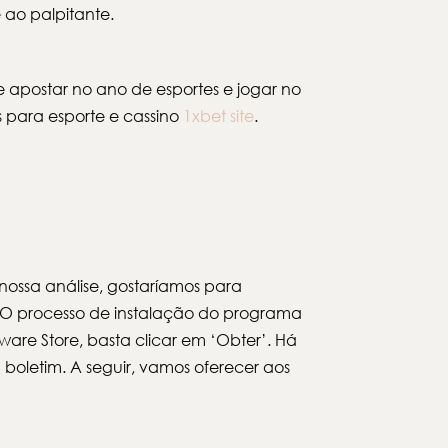
 ao palpitante.
 apostar no ano de esportes e jogar no
s para esporte e cassino
1xbet site
.
 nossa análise, gostaríamos para
. O processo de instalação do programa
ware Store, basta clicar em ‘Obter’. Há
boletim. A seguir, vamos oferecer aos