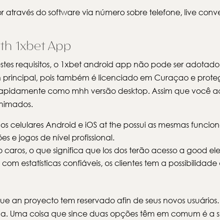
 através do software via número sobre telefone, live conve
th 1xbet App
stes requisitos, o 1xbet android app não pode ser adotad
n principal, pois também é licenciado em Curaçao e prote
 rapidamente como mhh versão desktop. Assim que você ace
animados.
os celulares Android e iOS at the possui as mesmas funcio
 e jogos de nível profissional.
aros, o que significa que los dos terão acesso a good ele
 com estatísticas confiáveis, os clientes tem a possibilidad
e an proyecto tem reservado afin de seus novos usuários.
mana. Uma coisa que since duas opções têm em comum é a 