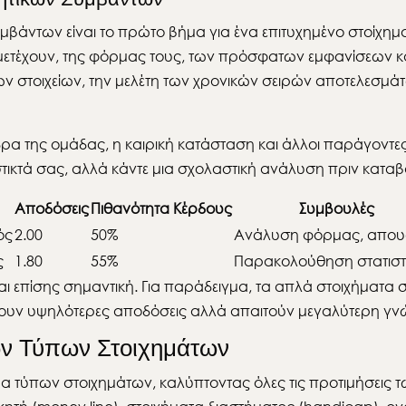
άντων είναι το πρώτο βήμα για ένα επιτυχημένο στοίχημα.
τέχουν, της φόρμας τους, των πρόσφατων εμφανίσεων και
ών στοιχείων, την μελέτη των χρονικών σειρών αποτελεσμ
δρα της ομάδας, η καιρική κατάσταση και άλλοι παράγοντ
τικτά σας, αλλά κάντε μια σχολαστική ανάλυση πριν κατα
Αποδόσεις
Πιθανότητα Κέρδους
Συμβουλές
ός
2.00
50%
Ανάλυση φόρμας, απου
ς
1.80
55%
Παρακολούθηση στατιστ
 επίσης σημαντική. Για παράδειγμα, τα απλά στοιχήματα στο
ουν υψηλότερες αποδόσεις αλλά απαιτούν μεγαλύτερη γν
ων Τύπων Στοιχημάτων
 τύπων στοιχημάτων, καλύπτοντας όλες τις προτιμήσεις των