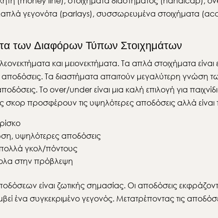
ητή (money line), στοιχήματα διαστήματος (handicap), ov
απλά γεγονότα (parlays), συσσωρευμένα στοιχήματα (accum
ατα των Διαφόρων Τύπων Στοιχημάτων
 πλεονεκτήματα και μειονεκτήματα. Τα απλά στοιχήματα είν
ς αποδόσεις. Τα διαστήματα απαιτούν μεγαλύτερη γνώση τ
όσεις. Το over/under είναι μια καλή επιλογή για παιχνίδ
βές σκορ προσφέρουν τις υψηλότερες αποδόσεις αλλά είνα
 ρίσκο
ώση, υψηλότερες αποδόσεις
ε πολλά γκολ/πόντους
κολα στην πρόβλεψη
οδόσεων είναι ζωτικής σημασίας. Οι αποδόσεις εκφράζοντ
εί ένα συγκεκριμένο γεγονός. Μετατρέποντας τις αποδόσε