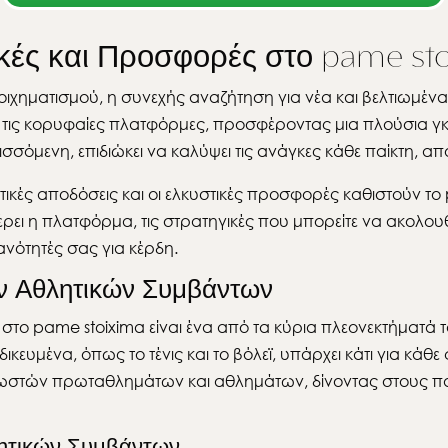
κές και Προσφορές στο pame sto
οιχηματισμού, η συνεχής αναζήτηση για νέα και βελτιωμένα
ό τις κορυφαίες πλατφόρμες, προσφέροντας μια πλούσια γκ
σσόμενη, επιδιώκει να καλύψει τις ανάγκες κάθε παίκτη, απ
ικές αποδόσεις και οι ελκυστικές προσφορές καθιστούν το p
ρει η πλατφόρμα, τις στρατηγικές που μπορείτε να ακολου
θανότητές σας για κέρδη.
ν Αθλητικών Συμβάντων
ν στο pame stoixima είναι ένα από τα κύρια πλεονεκτήματ
δικευμένα, όπως το τένις και το βόλεϊ, υπάρχει κάτι για κάθ
 γνωστών πρωταθλημάτων και αθλημάτων, δίνοντας στους π
λητικών Συμβάντων