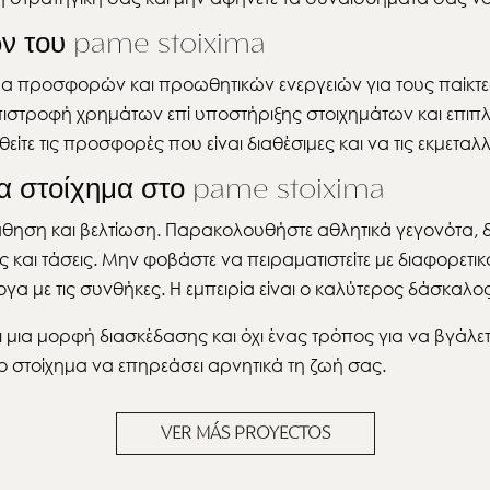
ν του pame stoixima
α προσφορών και προωθητικών ενεργειών για τους παίκτε
ιστροφή χρημάτων επί υποστήριξης στοιχημάτων και επιπλ
ίτε τις προσφορές που είναι διαθέσιμες και να τις εκμεταλ
α στοίχημα στο pame stoixima
μάθηση και βελτίωση. Παρακολουθήστε αθλητικά γεγονότα, δι
κές και τάσεις. Μην φοβάστε να πειραματιστείτε με διαφορετ
α με τις συνθήκες. Η εμπειρία είναι ο καλύτερος δάσκαλος
ναι μια μορφή διασκέδασης και όχι ένας τρόπος για να βγάλε
το στοίχημα να επηρεάσει αρνητικά τη ζωή σας.
VER MÁS PROYECTOS