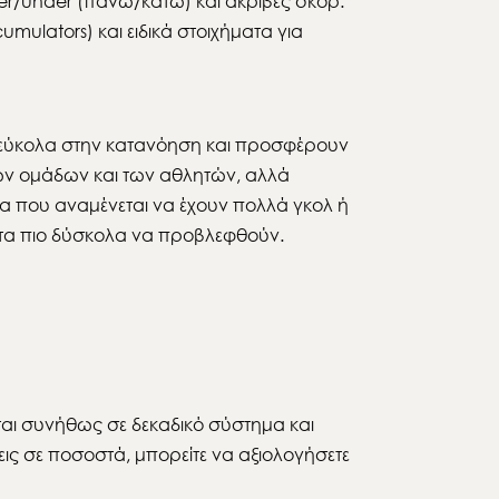
er/under (πάνω/κάτω) και ακριβές σκορ.
ulators) και ειδικά στοιχήματα για
αι εύκολα στην κατανόηση και προσφέρουν
ων ομάδων και των αθλητών, αλλά
ια που αναμένεται να έχουν πολλά γκολ ή
ι τα πιο δύσκολα να προβλεφθούν.
αι συνήθως σε δεκαδικό σύστημα και
ις σε ποσοστά, μπορείτε να αξιολογήσετε