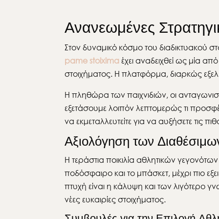
Ανανεωμένες Στρατηγι
Στον δυναμικό κόσμο του διαδικτυακού στ
pame stoixima
έχει αναδειχθεί ως μία απ
στοιχήματος. Η πλατφόρμα, διαρκώς εξελι
Η πληθώρα των παιχνιδιών, οι ανταγωνιστ
εξετάσουμε λοιπόν λεπτομερώς τι προσφέ
να εκμεταλλευτείτε για να αυξήσετε τις πι
Αξιολόγηση των Διαθέσιμω
Η τεράστια ποικιλία αθλητικών γεγονότω
ποδόσφαιρο και το μπάσκετ, μέχρι πιο εξει
πτυχή είναι η κάλυψη και των λιγότερο
νέες ευκαιρίες στοιχήματος.
Συμβουλές για την Επιλογή Αθ