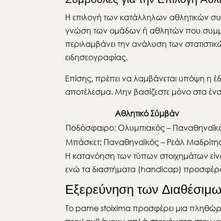
Η επιλογή των κατάλληλων αθλητικών συμβ
γνώση των ομάδων ή αθλητών που συμμε
περιλαμβάνει την ανάλυση των στατιστικ
ειδησεογραφίας.
Επίσης, πρέπει να λαμβάνεται υπόψη η έ
αποτέλεσμα. Μην βασίζεστε μόνο στα ένσ
Αθλητικό Σύμβάν
Ποδόσφαιρο: Ολυμπιακός – Παναθηναϊκ
Μπάσκετ: Παναθηναϊκός – Ρεάλ Μαδρίτη
Η κατανόηση των τύπων στοιχημάτων είναι
ενώ τα διαστήματα (handicap) προσφέρ
Εξερεύνηση των Διαθέσιμ
Το pame stoixima προσφέρει μια πληθώρα