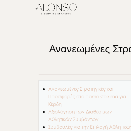
Ανανεωμένες Στρα
Ανανεωμένες Στρατηγικές και
Προσφορές στο pame stoixima για
Κέρδη
Αξιολόγηση των Διαθέσιμων
Αθλητικών Συμβάντων
Συμβουλές για την Επιλογή Αθλητικώ