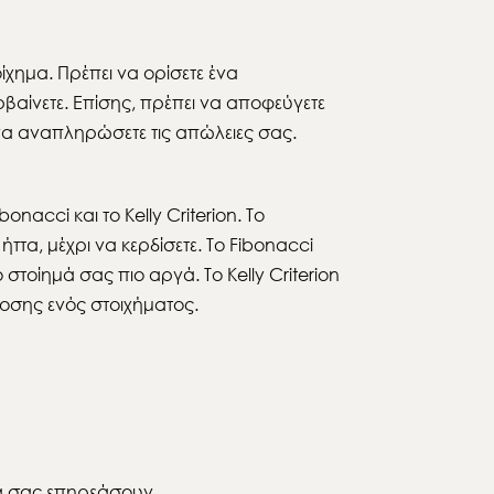
ίχημα. Πρέπει να ορίσετε ένα
ρβαίνετε. Επίσης, πρέπει να αποφεύγετε
να αναπληρώσετε τις απώλειες σας.
acci και το Kelly Criterion. Το
ήττα, μέχρι να κερδίσετε. Το Fibonacci
 στοίημά σας πιο αργά. Το Kelly Criterion
δοσης ενός στοιχήματος.
να σας επηρεάσουν.