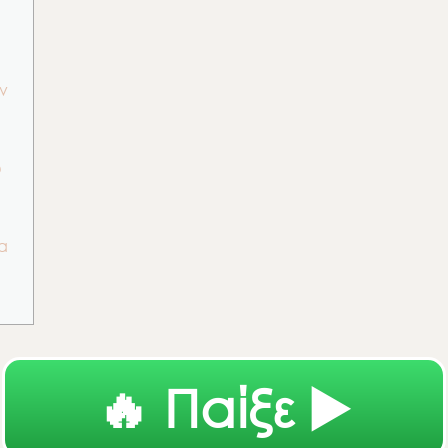
ν
ύ
α
🔥 Παίξε ▶️