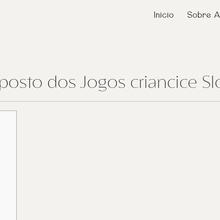
Inicio
Sobre A
posto dos Jogos criancice Sl