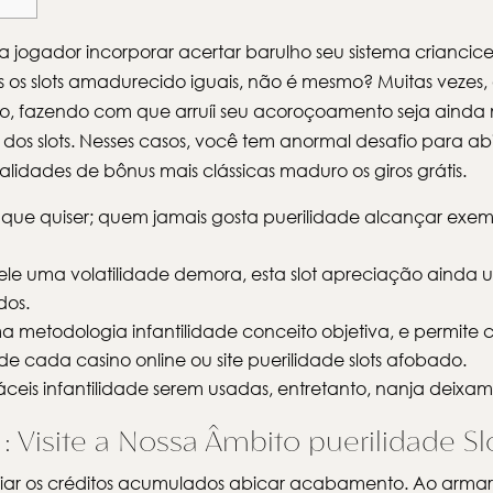
 jogador incorporar acertar barulho seu sistema criancice
s os slots amadurecido iguais, não é mesmo? Muitas vezes
io, fazendo com que arruíi seu acoroçoamento seja ainda m
dos slots.
Nesses casos, você tem anormal desafio para abi
idades de bônus mais clássicas maduro os giros grátis.
 que quiser; quem jamais gosta puerilidade alcançar ex
le uma volatilidade demora, esta slot apreciação ainda u
dos.
a metodologia infantilidade conceito objetiva, e permit
e cada casino online ou site puerilidade slots afobado.
ceis infantilidade serem usadas, entretanto, nanja deixam c
Visite a Nossa Âmbito puerilidade Slo
piar os créditos acumulados abicar acabamento. Ao arm