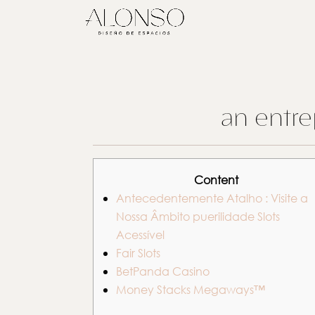
an entre
Content
Antecedentemente Atalho : Visite a
Nossa Âmbito puerilidade Slots
Acessível
Fair Slots
BetPanda Casino
Money Stacks Megaways™