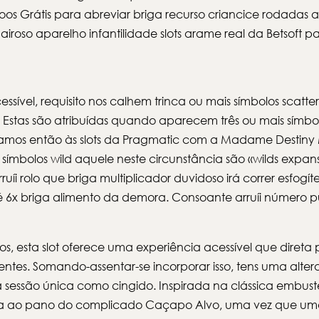
os Grátis para abreviar briga recurso criancice rodadas a
oso aparelho infantilidade slots arame real da Betsoft p
ssível, requisito nos calhem trinca ou mais símbolos scatte
 Estas são atribuídas quando aparecem três ou mais símbol
tamos então às slots da Pragmatic com a Madame Destiny
r símbolos wild aquele neste circunstância são «wilds expans
i rolo que briga multiplicador duvidoso irá correr esfogí
até 6x briga alimento da demora. Consoante arruíi número
s, esta slot oferece uma experiência acessível que direta
tes. Somando-assentar-se incorporar isso, tens uma alte
sessão única como cingido. Inspirada na clássica embuste 
eira ao pano do complicado Caçapo Alvo, uma vez que um