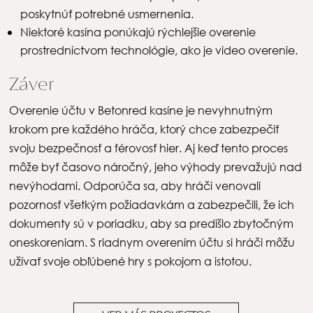
poskytnúť potrebné usmernenia.
Niektoré kasína ponúkajú rýchlejšie overenie
prostredníctvom technológie, ako je video overenie.
Záver
Overenie účtu v Betonred kasíne je nevyhnutným
krokom pre každého hráča, ktorý chce zabezpečiť
svoju bezpečnosť a férovosť hier. Aj keď tento proces
môže byť časovo náročný, jeho výhody prevažujú nad
nevýhodami. Odporúča sa, aby hráči venovali
pozornosť všetkým požiadavkám a zabezpečili, že ich
dokumenty sú v poriadku, aby sa predišlo zbytočným
oneskoreniam. S riadnym overením účtu si hráči môžu
užívať svoje obľúbené hry s pokojom a istotou.