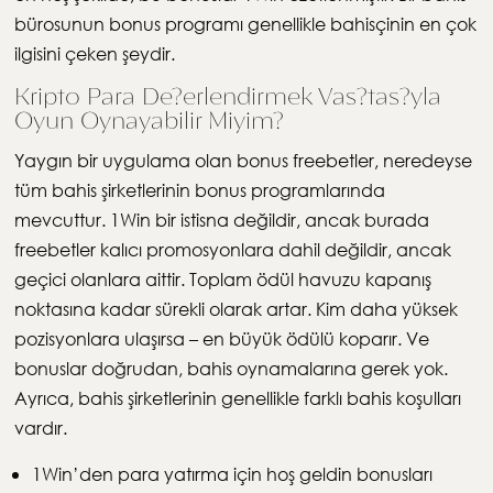
bürosunun bonus programı genellikle bahisçinin en çok
ilgisini çeken şeydir.
Kripto Para De?erlendirmek Vas?tas?yla
Oyun Oynayabilir Miyim?
Yaygın bir uygulama olan bonus freebetler, neredeyse
tüm bahis şirketlerinin bonus programlarında
mevcuttur. 1Win bir istisna değildir, ancak burada
freebetler kalıcı promosyonlara dahil değildir, ancak
geçici olanlara aittir. Toplam ödül havuzu kapanış
noktasına kadar sürekli olarak artar. Kim daha yüksek
pozisyonlara ulaşırsa – en büyük ödülü koparır. Ve
bonuslar doğrudan, bahis oynamalarına gerek yok.
Ayrıca, bahis şirketlerinin genellikle farklı bahis koşulları
vardır.
1Win’den para yatırma için hoş geldin bonusları