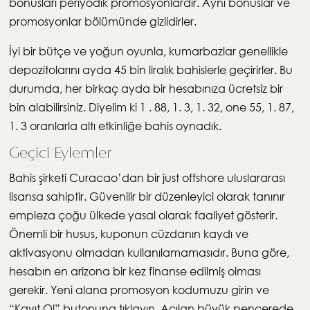
bonusları periyodik promosyonlardır. Aynı bonuslar ve
promosyonlar bölümünde gizlidirler.
İyi bir bütçe ve yoğun oyunla, kumarbazlar genellikle
depozitolarını ayda 45 bin liralık bahislerle geçirirler. Bu
durumda, her birkaç ayda bir hesabınıza ücretsiz bir
bin alabilirsiniz. Diyelim ki 1 . 88, 1. 3, 1. 32, one 55, 1. 87,
1. 3 oranlarla altı etkinliğe bahis oynadık.
Geçici Eylemler
Bahis şirketi Curacao’dan bir just offshore uluslararası
lisansa sahiptir. Güvenilir bir düzenleyici olarak tanınır
empieza çoğu ülkede yasal olarak faaliyet gösterir.
Önemli bir husus, kuponun cüzdanın kaydı ve
aktivasyonu olmadan kullanılamamasıdır. Buna göre,
hesabın en arizona bir kez finanse edilmiş olması
gerekir. Yeni alana promosyon kodumuzu girin ve
“Kayıt Ol” butonuna tıklayın. Açılan büyük pencerede