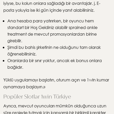
iyiyse, bu kolun onlara sağladığı bir avantajdır. j. E-
posta yoluyla ise iki gün içinde yanıt alabilirsiniz.
Ana hesaba para yatırırken, bir oyuncu hem
standart bir Hoş Geldiniz alabilir sprained ankle
treatment de mevcut promosyonlardan birine
girebilir.
Şimdi bu bahis şirketinin ne olduğunu tam olarak
öğrenebilirsiniz.
Oranlarda bir sınır yoktur, ancak ek bonus onlara
bağlıdır.
Yüklü uygulamayı başlatın, oturum açın ve 1win kumar
oynamaya başlayın.»
Popüler Slotlar 1win Türkiye
Ayrıca, mevcut oyuncuları mümkün olduğunca uzun
süre projede tutmak için kapsamlı bir birikimli karakter