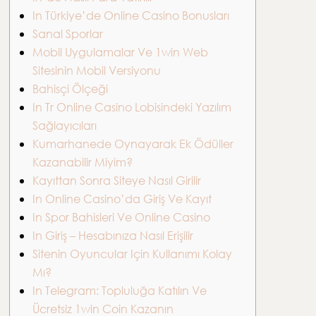
In Türkiye’de Online Casino Bonusları
Sanal Sporlar
Mobil Uygulamalar Ve 1win Web
Sitesinin Mobil Versiyonu
Bahisçi Ölçeği
In Tr Online Casino Lobisindeki Yazılım
Sağlayıcıları
Kumarhanede Oynayarak Ek Ödüller
Kazanabilir Miyim?
Kayıttan Sonra Siteye Nasıl Girilir
In Online Casino’da Giriş Ve Kayıt
In Spor Bahisleri Ve Online Casino
In Giriş – Hesabınıza Nasıl Erişilir
Sitenin Oyuncular Için Kullanımı Kolay
Mı?
In Telegram: Topluluğa Katılın Ve
Ücretsiz 1win Coin Kazanın