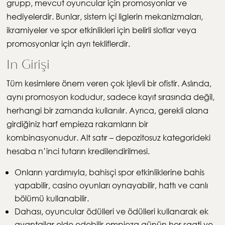
grupp, mevcut oyuncular için promosyonlar ve
hediyelerdir. Bunlar, sistem içi liglerin mekanizmaları,
ikramiyeler ve spor etkinlikleri için belirli slotlar veya
promosyonlar için ayrı tekliflerdir.
In Girişi
Tüm kesimlere önem veren çok işlevli bir ofistir. Aslında,
aynı promosyon kodudur, sadece kayıt sırasında değil,
herhangi bir zamanda kullanılır. Ayrıca, gerekli alana
girdiğiniz harf empieza rakamların bir
kombinasyonudur. Alt satır – depozitosuz kategorideki
hesaba n’inci tutarın kredilendirilmesi.
Onların yardımıyla, bahisçi spor etkinliklerine bahis
yapabilir, casino oyunları oynayabilir, hattı ve canlı
bölümü kullanabilir.
Dahası, oyuncular ödülleri ve ödülleri kullanarak ek
avantajlar elde edebilir empieza günün her saati ve