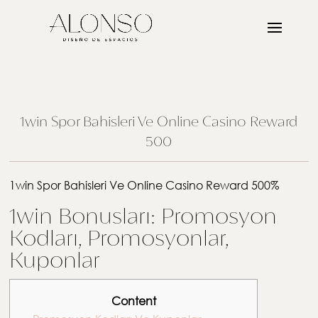
1win Spor Bahisleri Ve Online Casino Reward
500
1win Spor Bahisleri Ve Online Casino Reward 500%
1win Bonusları: Promosyon
Kodları, Promosyonlar,
Kuponlar
Content