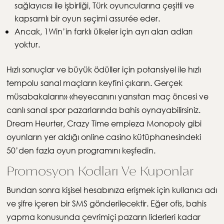
sağlayıcısı ile işbirliği, Türk oyuncularına çeşitli ve
kapsamlı bir oyun seçimi assurée eder.
Ancak, 1Win’in farklı ülkeler için ayrı alan adları
yoktur.
Hızlı sonuçlar ve büyük ödüller için potansiyel ile hızlı
tempolu sanal maçların keyfini çıkarın. Gerçek
müsabakaların» «heyecanını yansıtan maç öncesi ve
canlı sanal spor pazarlarında bahis oynayabilirsiniz.
Dream Heurter, Crazy Time empieza Monopoly gibi
oyunların yer aldığı online casino kütüphanesindeki
50’den fazla oyun programını keşfedin.
Promosyon Kodları Ve Kuponlar
Bundan sonra kişisel hesabınıza erişmek için kullanıcı adı
ve şifre içeren bir SMS gönderilecektir. Eğer ofis, bahis
yapma konusunda çevrimiçi pazarın liderleri kadar