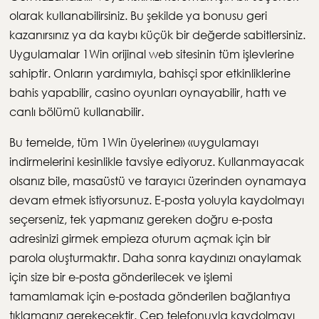
olarak kullanabilirsiniz. Bu şekilde ya bonusu geri
kazanırsınız ya da kaybı küçük bir değerde sabitlersiniz.
Uygulamalar 1Win orijinal web sitesinin tüm işlevlerine
sahiptir. Onların yardımıyla, bahisçi spor etkinliklerine
bahis yapabilir, casino oyunları oynayabilir, hattı ve
canlı bölümü kullanabilir.
Bu temelde, tüm 1Win üyelerine» «uygulamayı
indirmelerini kesinlikle tavsiye ediyoruz. Kullanmayacak
olsanız bile, masaüstü ve tarayıcı üzerinden oynamaya
devam etmek istiyorsunuz. E-posta yoluyla kaydolmayı
seçerseniz, tek yapmanız gereken doğru e-posta
adresinizi girmek empieza oturum açmak için bir
parola oluşturmaktır. Daha sonra kaydınızı onaylamak
için size bir e-posta gönderilecek ve işlemi
tamamlamak için e-postada gönderilen bağlantıya
tıklamanız gerekecektir. Cep telefonuyla kaydolmayı