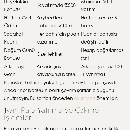
Hoş Geldin
Minimum 50 TL
İlk yatırımda %500
Bonusu
yatırım
Haftalık Geri
Kaybedilen
Haftada en az 3
Ödeme
bahislerin %10’u
bahis
Sadakat
Her bahis için puan
Puanlar bonusla
Puanı
kazanma
değiştirilebilir
Doğum Günü
Hesap doğrulaması
Özel teklifler
Bonusu
şart
Arkadaşını
Arkadaşınız
Arkadaş en az 100
Getir
kaydolursa bonus
TL yatırmalı
Bonuslar, kullanıcı yolculuğunun keyifli bir parçasıdır.
Ancak her bonusun belirli çevrim şartları olduğunu
unutmayın. Bu şartları önceden
okumanız
önemlidir.
1win Para Yatırma ve Çekme
İşlemleri
Para yatırma ve çekme işlemleri, platformun en kritik