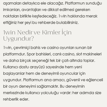
aşamaları detaylıca ele alacağız. Platformun sunduğu
imkanları, avantajları ve dikkat edilmesi gereken
noktaları birlikte keşfedeceğiz. 1win hakkında merak
ettiğiniz her şeyi bu rehberde bulabilirsiniz.
1win Nedir ve Kimler İçin
Uygundur?
1win, çevrimiçi bahis ve casino oyunları sunan bir
platformdur. Spor bahisleri, canlı casino, slot makineleri
ve daha birçok seçeneği tek bir çatı altında toplar.
Kullanıcı dostu arayüzü sayesinde hem yeni
başlayanlar hem de deneyimli oyuncular için
uygundur. Platformun ana amacı, güvenli ve eğlenceli
bir oyun deneyimi sağlamaktır. Bu deneyimin
merkezinde kullanıcı yolculuğu vardır: her adımda size
rehberlik eder.