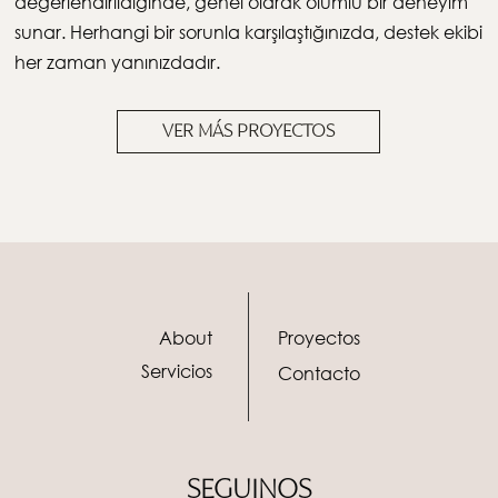
değerlendirildiğinde, genel olarak olumlu bir deneyim
sunar. Herhangi bir sorunla karşılaştığınızda, destek ekibi
her zaman yanınızdadır.
VER MÁS PROYECTOS
About
Proyectos
Servicios
Contacto
SEGUINOS