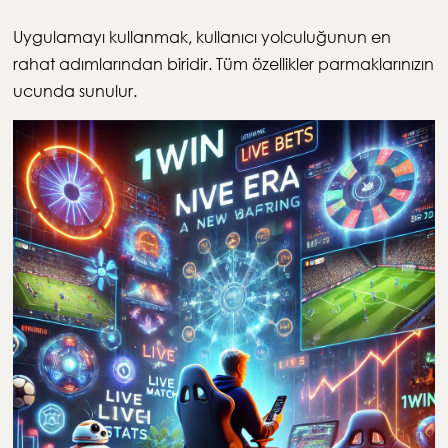
Uygulamayı kullanmak, kullanıcı yolculuğunun en
rahat adımlarından biridir. Tüm özellikler parmaklarınızın
ucunda sunulur.