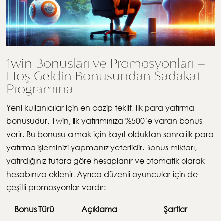
1win Bonusları ve Promosyonları –
Hoş Geldin Bonusundan Sadakat
Programına
Yeni kullanıcılar için en cazip teklif, ilk para yatırma
bonusudur. 1win, ilk yatırımınıza %500’e varan bonus
verir. Bu bonusu almak için kayıt olduktan sonra ilk para
yatırma işleminizi yapmanız yeterlidir. Bonus miktarı,
yatırdığınız tutara göre hesaplanır ve otomatik olarak
hesabınıza eklenir. Ayrıca düzenli oyuncular için de
çeşitli promosyonlar vardır:
Bonus Türü
Açıklama
Şartlar