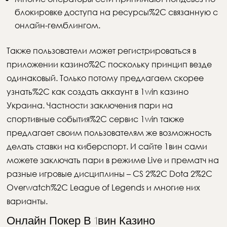
блокировке доступа на ресурсы%2C связанную с
онлайн-гемблингом.
Также пользователи может регистрироваться в
приложении казино%2C поскольку принцип везде
одинаковый. Только потому предлагаем скорее
узнать%2C как создать аккаунт в 1win казино
Украина. Частности заключения пари на
спортивные события%2C сервис 1win также
предлагает своим пользователям же возможность
делать ставки на киберспорт. И сайте 1вин сами
можете заключать пари в режиме Live и прематч на
разные игровые дисциплины – CS 2%2C Dota 2%2C
Overwatch%2C League of Legends и многие них
варианты.
Онлайн Покер В 1вин Казино