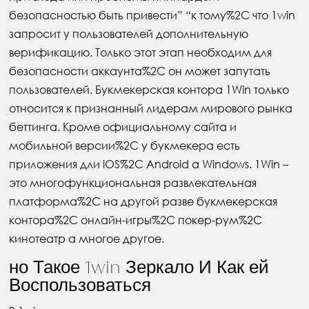
безопасностью быть привести” “к тому%2C что 1win
запросит у пользователей дополнительную
верификацию. Только этот этап необходим для
безопасности аккаунта%2C он может запутать
пользователей. Букмекерская контора 1Win только
относится к признанный лидерам мирового рынка
беттинга. Кроме официальному сайта и
мобильной версии%2C у букмекера есть
приложения дли iOS%2C Android а Windows. 1Win –
это многофункциональная развлекательная
платформа%2C на другой разве букмекерская
контора%2C онлайн-игры%2C покер-рум%2C
кинотеатр а многое другое.
но Такое 1win Зеркало И Как ей
Воспользоваться