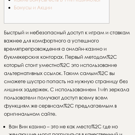
Бонусы и Акции
Быстрый и небезопасный доступ к играм и ставкам
важнее для комфортного а успешного
времяпрепровождения а онлайн-казино и
букмекерских конторах. Первый методом%2C
который стоит уместно%2C это использование
альтернативных ссылок. Таким самым%2C вы
сможете шустро попасть на нужную страницу без
лишних задержек. С использованием 1win зеркала
пользователи получают доступ всему всем
функциям же сервисам%2C предлагаемым в
оригинальном сайте.
Ван Вин казино – это не как место%2C где но
желающие могут погрузиться в качественный и