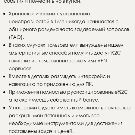
события и поместить но в купон.
Хроноскопический к устранению
неисправностей в 1win никогда начинается с
обширного раздела часто задаваемый вопросов
(FAQ).
В таких случаях пользователи вынуждены ищем
альтернативные способы получить доступ%2C
такие же использование зеркал или VPN-
сервисов.
Вместе в деталях разглядеть интерфейс и
навигацию по приложению для ПК.
Приложения полностью русифицированные%2C
а также имеешь собственный бонус.
У нас сами будете иметь возможность полностью
раскрыть мой потенциал и иметь все
необходимые инструментами для достижения
поставлены задач и целей.