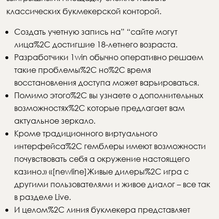
классических букмекерской конторой.
Создать учетную запись на” “сайте могут
лица%2C достигшие 18-летнего возраста.
Разработчики 1win обычно оперативно решаем
такие проблемы%2C но%2C время
восстановления доступа может варьироваться.
Помимо этого%2C вы узнаете о дополнительных
возможностях%2C которые предлагает вам
актуальное зеркало.
Кроме традиционного виртуального
интерфейса%2C гемблеры имеют возможности
почувствовать себя а окружение настоящего
казино.» «[newline]Живые дилеры%2C игра с
другими пользователями и живое диалог – все так
в разделе Live.
И целом%2C линия букмекера представляет