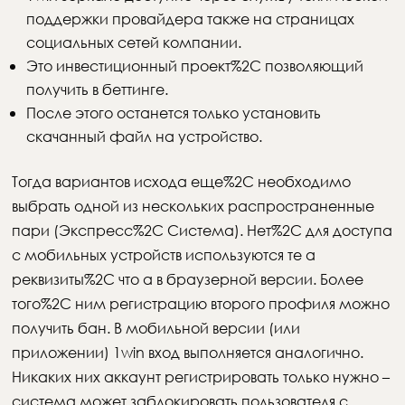
поддержки провайдера также на страницах
социальных сетей компании.
Это инвестиционный проект%2C позволяющий
получить в беттинге.
После этого останется только установить
скачанный файл на устройство.
Тогда вариантов исхода еще%2C необходимо
выбрать одной из нескольких распространенные
пари (Экспресс%2C Система). Нет%2C для доступа
с мобильных устройств используются те а
реквизиты%2C что а в браузерной версии. Более
того%2C ним регистрацию второго профиля можно
получить бан. В мобильной версии (или
приложении) 1win вход выполняется аналогично.
Никаких них аккаунт регистрировать только нужно –
система может заблокировать пользователя с