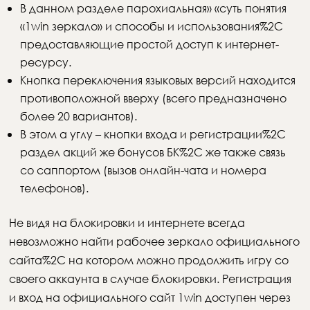
В данном разделе парохиальная» «суть понятия
«1win зеркало» и способы и использования%2C
предоставляющие простой доступ к интернет-
ресурсу.
Кнопка переключения языковых версий находится
противоположной вверху (всего предназначено
более 20 вариантов).
В этом а углу – кнопки входа и регистрации%2C
раздел акций же бонусов БК%2C же также связь
со саппортом (вызов онлайн-чата и номера
телефонов).
Не видя на блокировки и интернете всегда
невозможно найти рабочее зеркало официального
сайта%2C на котором можно продолжить игру со
своего аккаунта в случае блокировки. Регистрация
и вход на официального сайт 1win доступен через