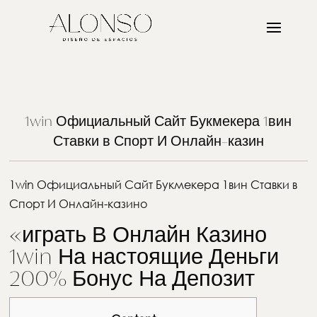
1win Официальный Сайт Букмекера 1вин
Ставки в Спорт И Онлайн-казин
1win Официальный Сайт Букмекера 1вин Ставки в
Спорт И Онлайн-казино
«играть В Онлайн Казино
1win На настоящие Деньги
200% Бонус На Депозит