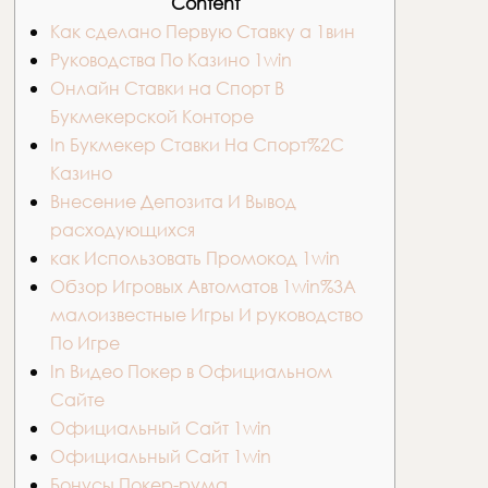
Content
Как сделано Первую Ставку а 1вин
Руководства По Казино 1win
Онлайн Ставки на Спорт В
Букмекерской Конторе
In Букмекер Ставки На Спорт%2C
Казино
Внесение Депозита И Вывод
расходующихся
как Использовать Промокод 1win
Обзор Игровых Автоматов 1win%3A
малоизвестные Игры И руководство
По Игре
In Видео Покер в Официальном
Сайте
Официальный Сайт 1win
Официальный Сайт 1win
Бонусы Покер-рума