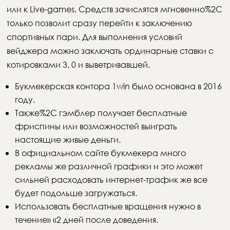
или к Live-games. Средств зачислятся мгновенно%2C
только позволит сразу перейти к заключению
спортивных пари. Для выполнения условий
вейджера можно заключать ординарные ставки с
котировками 3. 0 и выветривавшей.
Букмекерская контора 1win было основана в 2016
году.
Также%2C гэмблер получает бесплатные
фриспины или возможностей выиграть
настоящие живые деньги.
В официальном сайте букмекера много
рекламы же различной графики и это может
сильней расходовать интернет-трафик же все
будет подольше загружаться.
Использовать бесплатные вращения нужно в
течение» «2 дней после доведения.