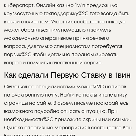
киберспорт. Онлайн казино 1win предложила
круглосуточную техподдержку%2C того всегда быть
в связи с клиентом. Участник сообщества никогда
может обратиться ним помощью и заиметь
максимально оперативное принятое» «его
вопроса. Для только специалистам потребуется
первых%2C чтобы детально проанализировать
вопрос и получить качественный сервис.
Как сделали Первую Ставку в 1вин
Связаться со специалистами можно%2C написав
на электронную почту. Найти контакты иначе внизу
страницы на сайте. В своем письме постарайтесь
возможного подробно описать ситуацию. При
необходимости%2C приложите скрины или ссылки.
Однако спортивные мероприятия в сообществе Ван
Вин на том не заканчиваются.