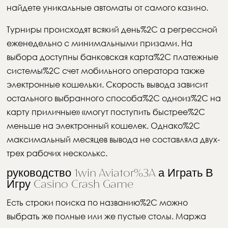
найдете уникальные автоматы от самого казино.
Турниры происходят всякий день%2C а регрессной
еженедельно с минимальными призами. На
выбора доступны банковская карта%2C платежные
системы%2C счет мобильного оператора также
электронные кошельки. Скорость вывода зависит
остального выбранного способа%2C одноиз%2C на
карту приличные» «могут поступить быстрее%2C
меньше на электронный кошелек. Однако%2C
максимальный месяцев вывода не составляла двух-
трех рабочих несколькс.
руководство 1win Aviator%3A а Играть В
Игру Casino Crash Game
Есть строки поиска по названию%2C можно
выбрать же полные или же пустые столы. Маржа