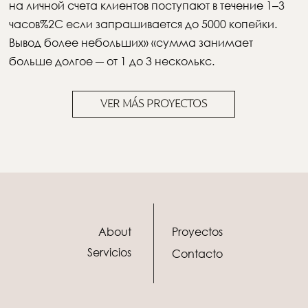
на личной счета клиентов поступают в течение 1‒3
часов%2C если запрашивается до 5000 копейки.
Вывод более небольших» «сумма занимает
больше долгое ― от 1 до 3 несколькс.
VER MÁS PROYECTOS
About
Proyectos
Servicios
Contacto