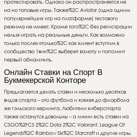
протестировать. Однако он распространяется не
на но топовые игры. Также%2C Aviator (одна одним
популярнейших игр на платформе) тестового
режима не имеет. Кроме того%2C без регистрации
нельзя играть на реальные деньги. Как возможно
только после» «только%2C как клиент вступим в
сообщество 1вин%2C выберет валюту и пополнит
первый обналичить.
Онлайн Ставки на Спорт В
Букмекерской Конторе
Предлагается делать ставки и несколько десятков
видов спорта – ото футбола и хоккея до флорбола
же гэльского херлинга. Любители киберспорта
также останутся довольны – а линии есть ставки на
CSGO%2FCS 2%2C Dota 2%2C Valorant. League Of
Legends%2C Rainbow Six%2C Starcraft и другие игры.