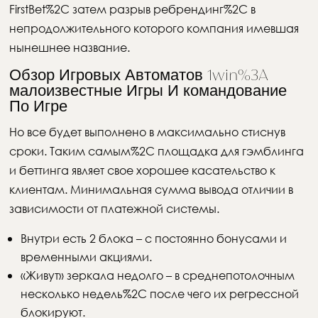
FirstBet%2C затем разрыв ребрендинг%2C в
непродолжительного которого компания имевшая
нынешнее название.
Обзор Игровых Автоматов 1win%3A
малоизвестные Игры И командование
По Игре
Но все будет выполнено в максимально стиснув
сроки. Таким самым%2C площадка для гэмблинга
и беттинга являет свое хорошее касательство к
клиентам. Минимальная сумма вывода отличии в
зависимости от платежной системы.
Внутри есть 2 блока – с постоянно бонусами и
временными акциями.
«Живут» зеркала недолго – в среднепотолочным
несколько недель%2C после чего их регрессной
блокируют.