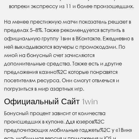
вопреки экспрессу из 11 и более произошедших.
На менее престижную матчи показатель решает в
пределах 5‒8%. Также рекомендуется вступить в
официальную группу 1вин в ВКонтакте. Ежедневно в
ней выкладываются ваучеры с промокодами. По
мной на бонусный счет зачисляются
дополнительные средства. Также есть и другие
предложения казино%2C которые понравятся
посетителям ресурса. Они смогут отвлечься и
погрузиться в мир азартных игр.
Официальный Сайт 1win
Бонусный процент зависит от количества
происшедших в купоне. Ддя юзеров%2C
предпочитающих мобильные гаджеты%2C у «1Вин»
есть мобильная версия и приложения и iOS и