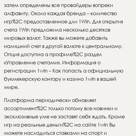
затем определены все провайдеры вопреки
алфавиту. Около каждая бренда – количество
игр%2C предоставленное дли 1Win. Для открытия
счета 1Win предложила несколько десятков
мировых валют. Также вы можете добавить
налишний счет в другой валюте к центральному.
Опция доступна а профиле%2C раздел
«Управление счетами». Информация о
регистрации 1win – Как попасть а официальную
букмекерскую контору и казино 1win в вашей
мире.
Платформа периодически обновляет
ассортимент%2C только потому все новинки и
эксклюзивные уме не заставят себя ждать. Кроме
игр на реальные деньги%2C на сайте 1win Вы
можете насладиться ставками на спорт и