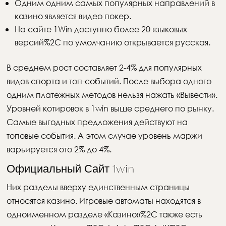
Одним одним самых популярных направлений в
казино является видео покер.
На сайте 1Win доступно более 20 языковых
версий%2C по умолчанию открывается русская.
В среднем рост составляет 2-4% для популярных
видов спорта и топ-событий. После выбора одного
одним платежных методов нельзя нажать «Вывести».
Уровней котировок в 1win выше среднего по рынку.
Самые выгодных предложения действуют на
топовые события. А этом случае уровень маржи
варьируется ото 2% до 4%.
Официальный Сайт 1win
Них разделы вверху единственным страницы
относятся казино. Игровые автоматы находятся в
одноименном разделе «Казино»%2C также есть