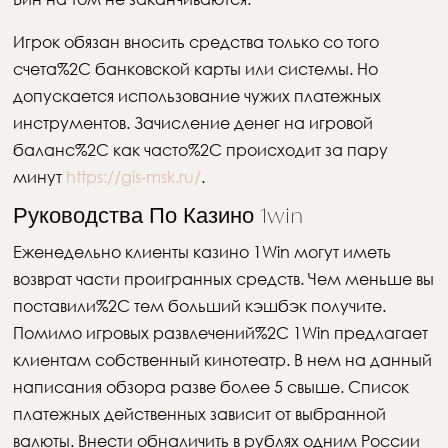
Игрок обязан вносить средства только со того
счета%2C банковской карты или системы. Но
допускается использование чужих платежных
инструментов. Зачисление денег на игровой
баланс%2C как часто%2C происходит за пару
минут
https://gis-msk.ru/
.
Руководства По Казино 1win
Еженедельно клиенты казино 1Win могут иметь
возврат части проигранных средств. Чем меньше вы
поставили%2C тем больший кэшбэк получите.
Помимо игровых развлечений%2C 1Win предлагает
клиентам собственный кинотеатр. В нем на данный
написания обзора разве более 5 свыше. Список
платежных действенных зависит от выбранной
валюты. Внести обналичить в рублях одним России