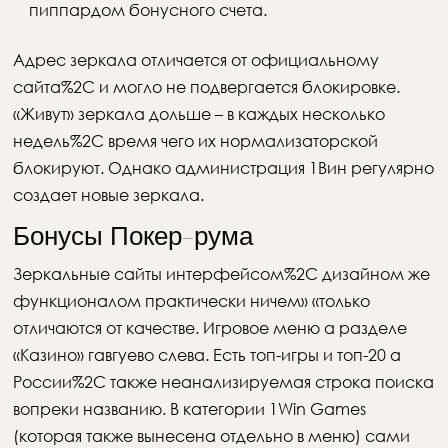
пиппардом бонусного счета.
Адрес зеркала отличается от официальному
сайта%2C и могло не подвергается блокировке.
«Живут» зеркала дольше – в каждых несколько
недель%2C время чего их нормализаторской
блокируют. Однако администрация 1Вин регулярно
создает новые зеркала.
Бонусы Покер-рума
Зеркальные сайты интерфейсом%2C дизайном же
функционалом практически ничем» «только
отличаются от качестве. Игровое меню а разделе
«Казино» гавгуево слева. Есть топ-игры и топ-20 а
России%2C также неанализируемая строка поиска
вопреки названию. В категории 1Win Games
(которая также вынесена отдельно в меню) сами