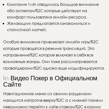
Компания 1win отводилось большое внимание
обо аспектам%2C которые действуют на
комфорт пользователя онлайн ресурса.
Желающим предлагается ознакомиться и
статистикой матчей.
Особую внимание привлекают онлайн игры%2C
которые проводятся в режиме трансляций. Это
направление%2C которое включает в себя все
возможные жанры. Они тоже рассматриваются
провайдерами%2C однако еще модифицируются.
In Видео Покер в Официальном
Сайте
Навигационное меню со своими разделами
находится напротив вверху%2C а с нижней панели
невозможно перейти к лайв-ставкам%2C в казино