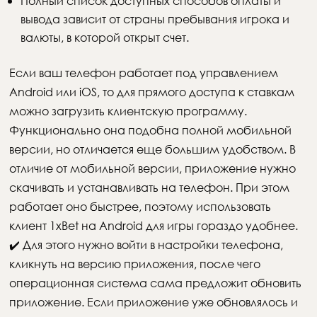
Полный список доступных способов оплаты и
вывода зависит от страны пребывания игрока и
валюты, в которой открыт счет.
Если ваш телефон работает под управлением
Android или iOS, то для прямого доступа к ставкам
можно загрузить клиентскую программу.
Функционально она подобна полной мобильной
версии, но отличается еще большим удобством. В
отличие от мобильной версии, приложение нужно
скачивать и устанавливать на телефон. При этом
работает оно быстрее, поэтому использовать
клиент 1xBet на Android для игры гораздо удобнее.
✔️ Для этого нужно войти в настройки телефона,
кликнуть на версию приложения, после чего
операционная система сама предложит обновить
приложение. Если приложение уже обновлялось и