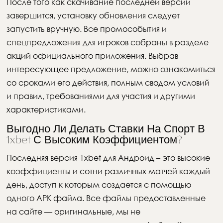
После того как скачивание последней версии
завершится, установку обновления следует
запустить вручную. Все промособытия и
спецпредложения для игроков собраны в разделе
акций официального приложения. Выбрав
интересующее предложение, можно ознакомиться
со сроками его действия, полным сводом условий
и правил, требованиями для участия и другими
характеристиками.
Выгодно Ли Делать Ставки На Спорт В
1xbet С Высоким Коэффициентом?
Последняя версия 1xbet для Андроид – это высокие
коэффициенты и сотни различных матчей каждый
день, доступ к которым создается с помощью
одного APK файла. Все файлы предоставленные
на сайте — оригинальные, мы не