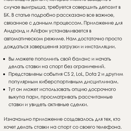
случае выигрыша, требуется совершить депозит в
БК. В статье подробно рассказано все важное,
связанное с данным процессом. Приложение для
Андроид и Айфон устанавливается в
автоматическом режиме. Нам достаточно просто
дождаться завершения загрузки и инсталляции.
Вы можете пополнить свой баланс и начать
делать ставки на спорт без ограничений.
Представлены события CS 2, LoL, Dota 2 и другим
популярным киберспортивным дисциплинам.
Тут он может использовать опцию досрочного
выкупа пари, просматривать рассчитанные
ставки и увидеть активные сделки.
Изначально приложение создавалось для тех, кто
хочет делать ставки на спорт со своего телефона.