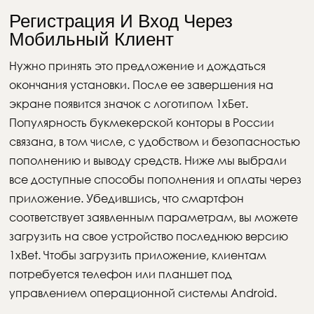
Регистрация И Вход Через
Мобильный Клиент
Нужно принять это предложение и дождаться
окончания установки. После ее завершения на
экране появится значок с логотипом 1хБет.
Популярность букмекерской конторы в России
связана, в том числе, с удобством и безопасностью
пополнению и выводу средств. Ниже мы выбрали
все доступные способы пополнения и оплаты через
приложение. Убедившись, что смартфон
соответствует заявленным параметрам, вы можете
загрузить на свое устройство последнюю версию
1xBet. Чтобы загрузить приложение, клиентам
потребуется телефон или планшет под
управлением операционной системы Android.