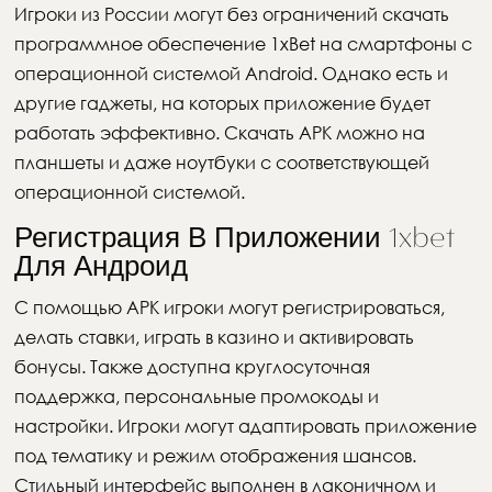
Игроки из России могут без ограничений скачать
программное обеспечение 1xBet на смартфоны с
операционной системой Android. Однако есть и
другие гаджеты, на которых приложение будет
работать эффективно. Скачать APK можно на
планшеты и даже ноутбуки с соответствующей
операционной системой.
Регистрация В Приложении 1xbet
Для Андроид
С помощью APK игроки могут регистрироваться,
делать ставки, играть в казино и активировать
бонусы. Также доступна круглосуточная
поддержка, персональные промокоды и
настройки. Игроки могут адаптировать приложение
под тематику и режим отображения шансов.
Стильный интерфейс выполнен в лаконичном и