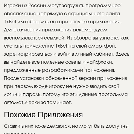
Игроки из России могут загрузить программное
обеспечение напрямую с официального сайта
1xBet или обновить его при запуске приложения.
Для скачивания приложения рекомендуем
воспользоваться ссылкой. Из обзора вы узнаете, как
скачать приложение 1xBet на свой смартфон,
зарегистрироваться и войти в личный кабинет. Здесь
вы найдете все полезные советы и лайфхаки,
предложенные разработчиками приложения.
После установки обновленной версии приложения
при первом входе игроку не нужно вводить свой
логин и пароль, потому что эти данные программа
автоматически запоминает.
Похожие Приложения
Ставки в них тоже делаются, но могут быть доступны
не все опции.