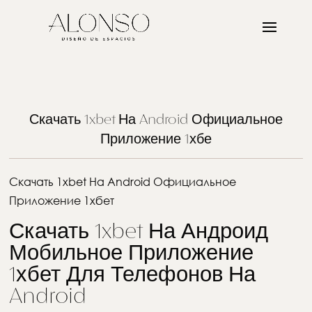
Скачать 1xbet На Android Официальное
Приложение 1хбе
Скачать 1xbet На Android Официальное
Приложение 1хбет
Скачать 1xbet На Андроид
Мобильное Приложение
1хбет Для Телефонов На
Android