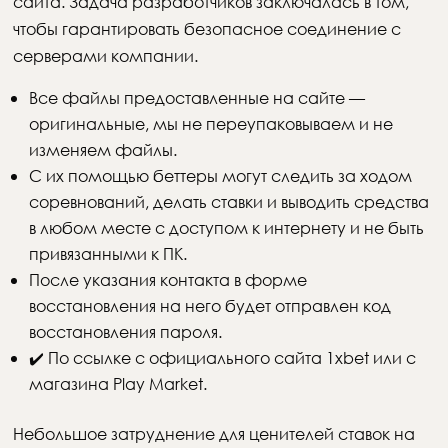
сайта. Задача разработчиков заключалась в том,
чтобы гарантировать безопасное соединение с
серверами компании.
Все файлы предоставленные на сайте —
оригинальные, мы не переупаковываем и не
изменяем файлы.
С их помощью беттеры могут следить за ходом
соревнований, делать ставки и выводить средства
в любом месте с доступом к интернету и не быть
привязанными к ПК.
После указания контакта в форме
восстановления на него будет отправлен код
восстановления пароля.
✔️ По ссылке с официального сайта 1xbet или с
магазина Play Market.
Небольшое затруднение для ценителей ставок на