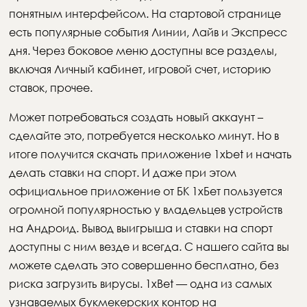
понятным интерфейсом. На стартовой странице
есть популярные события Линии, Лайв и Экспресс
дня. Через боковое меню доступны все разделы,
включая Личный кабинет, игровой счет, историю
ставок, прочее.
Может потребоваться создать новый аккаунт –
сделайте это, потребуется несколько минут. Но в
итоге получится скачать приложение 1xbet и начать
делать ставки на спорт. И даже при этом
официальное приложение от БК 1хБет пользуется
огромной популярностью у владельцев устройств
на Андроид. Вывод выигрыша и ставки на спорт
доступны с ним везде и всегда. С нашего сайта вы
можете сделать это совершенно бесплатно, без
риска загрузить вирусы. 1xBet — одна из самых
узнаваемых букмекерских контор на