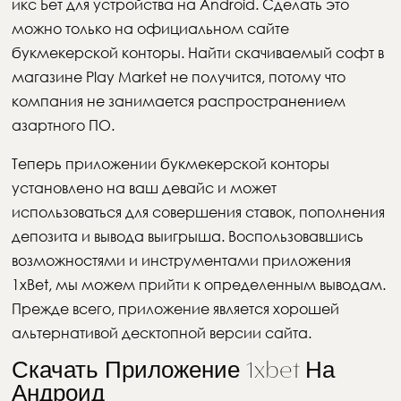
икс Бет для устройства на Android. Сделать это
можно только на официальном сайте
букмекерской конторы. Найти скачиваемый софт в
магазине Play Market не получится, потому что
компания не занимается распространением
азартного ПО.
Теперь приложении букмекерской конторы
установлено на ваш девайс и может
использоваться для совершения ставок, пополнения
депозита и вывода выигрыша. Воспользовавшись
возможностями и инструментами приложения
1xBet, мы можем прийти к определенным выводам.
Прежде всего, приложение является хорошей
альтернативой десктопной версии сайта.
Скачать Приложение 1xbet На
Андроид