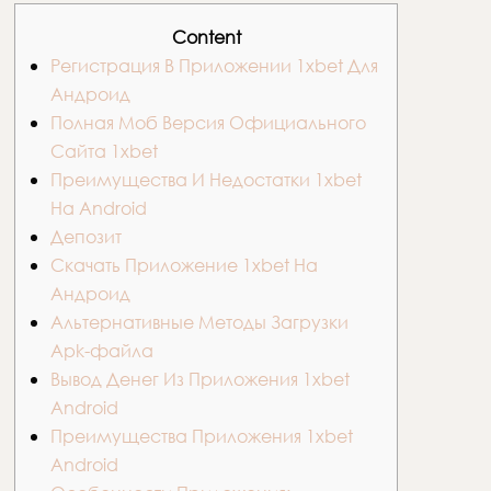
Content
Регистрация В Приложении 1xbet Для
Андроид
Полная Моб Версия Официального
Сайта 1xbet
Преимущества И Недостатки 1xbet
На Android
Депозит
Скачать Приложение 1xbet На
Андроид
Альтернативные Методы Загрузки
Apk-файла
Вывод Денег Из Приложения 1xbet
Android
Преимущества Приложения 1xbet
Android