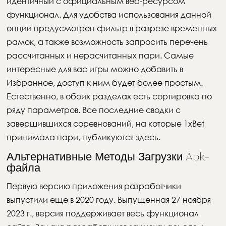
идентичный с официальным веб-ресурсом
функционал. Для удобства использования данной
опции предусмотрен фильтр в разрезе временных
рамок, а также возможность запросить перечень
рассчитанных и нерасчитанных пари. Самые
интересные для вас игры можно добавить в
Избранное, доступ к ним будет более простым.
Естественно, в обоих разделах есть сортировка по
ряду параметров. Все последние сводки с
завершившихся соревнований, на которые 1xBet
принимала пари, публикуются здесь.
Альтернативные Методы Загрузки Apk-
файла
Первую версию приложения разработчики
выпустили еще в 2020 году. Выпущенная 27 ноября
2023 г., версия поддерживает весь функционал