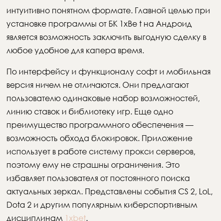
интуитивно понятном формате. Главной целью при
установке программы от БК 1xBe t на Андроид
является возможность заключить выгодную сделку в
любое удобное для капера время.
По интерфейсу и функционалу софт и мобильная
версия ничем не отличаются. Они предлагают
пользователю одинаковые набор возможностей,
линию ставок и библиотеку игр. Еще одно
преимущество программного обеспечения —
возможность обхода блокировок. Приложение
использует в работе систему прокси серверов,
поэтому ему не страшны ограничения. Это
избавляет пользователя от постоянного поиска
актуальных зеркал. Представлены события CS 2, LoL,
Dota 2 и другим популярным киберспортивным
дисциплинам
1xbet
.