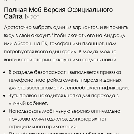
Полная Моб Версия Официального
Сайта 1xbet
Достаточно выбрать один из вариантов, и выполнить
вход в свой аккаунт. Чтобы скачать его на Андроид
или Айфон, на ПК, телефон или планшет, нам
потребуется всего один файл. В модах можно
войти в свой старый аккаунт или создать новый.
В разделе безопасности выполняется привязка
телефона, настройка смены пароля и данных
для его восстановления, способ аутентификации.
Чуть правее находится кнопка для перехода в
личный кабинет.
Использовать мобильную версию оптимально
пользователям гаджетов, для которых нет
официального приложения.