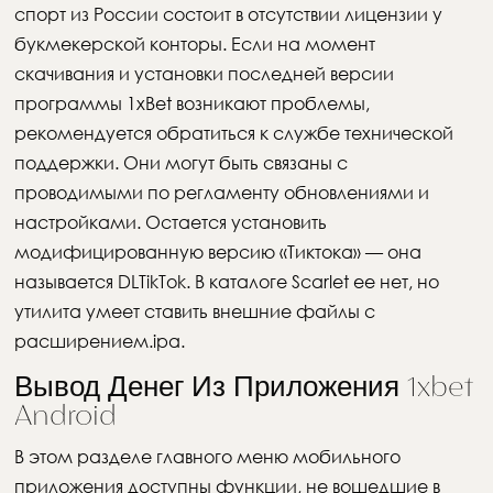
спорт из России состоит в отсутствии лицензии у
букмекерской конторы. Если на момент
скачивания и установки последней версии
программы 1xBet возникают проблемы,
рекомендуется обратиться к службе технической
поддержки. Они могут быть связаны с
проводимыми по регламенту обновлениями и
настройками. Остается установить
модифицированную версию «Тиктока» — она
называется DLTikTok. В каталоге Scarlet ее нет, но
утилита умеет ставить внешние файлы с
расширением.ipa.
Вывод Денег Из Приложения 1xbet
Android
В этом разделе главного меню мобильного
приложения доступны функции, не вошедшие в