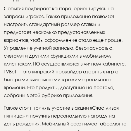
События подбирает контора, ориентируясь на
запросы игроков. Также приложение позволяет
настроить стандартный размер ставки и
предлагает несколько предустановленных
вариантов, чтобы оформление стало еще проще.
Управление учетной записью, безопасностью,
счетами и другими функциями в мобильном
клиентском ПО осуществляются в личном кабинете.
TVBet — это кипрский провайдер азартных игр с
быстрыми выигрышами в режиме реального
времени. Его продукты, доступные на портале,
собраны в этой рубрике приложения.
Также стоит принять участие в акции «Счастливая
пятница» и получить персональную награду на
день рождения. Мобильный софт имеет абсолютно