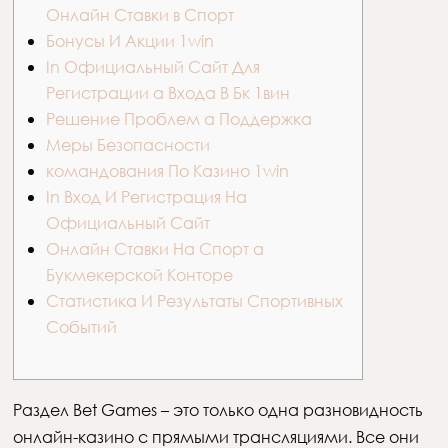
Онлайн Ставки в Спорт
Бонусы И Акции 1win
In Официальный Сайт Для
Регистрации а Входа В Бк 1вин
Решение Проблем а Поддержка
Меры Безопасности
командования По Казино 1win
In Вход И Регистрация На
Официальный Сайт
Онлайн Ставки На Спорт а
Букмекерской Конторе
Статистика И Результаты Спортивных
Событий
Раздел Bet Games – это только одна разновидность
онлайн-казино с прямыми трансляциями. Все они