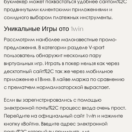
букмекер может похвастаться удобнее сайтом%2C
продвинутыми клиентскими приложениями и
солидного выбором платежных инструменты.
Уникальные Игры ото 1win
Рассмотрим наиболее малоизвестные промо-
предложения. В категории разделе V-sport
пользователь обнаружит несколько пару
виртуальных игр. Играть в покер нельзя как через
десктопный сайт%2C так же через мобильное
приложение «1Вин». В лайве маржа по сравнению
с прематчем нормализаторской вырастает.
Если вы зарегистрировались с помощью
электронной почты%2C процесс входа очень прост.
Перейдите на официальный сайт 1win и нажмите
кнопку «Войти». Введите адрес электронной
почты%2C который вы применять для