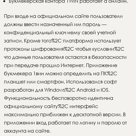
Букмекерская контора 1WIN работает а онлайн.
При входе на официальном сайте пользователи
должны ввести назначенный им пароль —
конфиденциальный ключ нему своей учетной
записи. Кроме того%2C платформа использует
протоколы шифрования%2C чтобы» «условии%2C
что данные пользователя остаются в безопасности
при передаче прошло Интернет. Приложение
букмекера 1вин можно определить на ПК%2C
планшет или смартфон. Использовался софт
разработан для Windows%2C Android и iOS.
Функциональность бесповоротно идентична
официальному сайту%2C интерфейс
максимально приближен к десктопной версии. В
приложении вход работает по логину и паролю от
аккаунта на сайте.