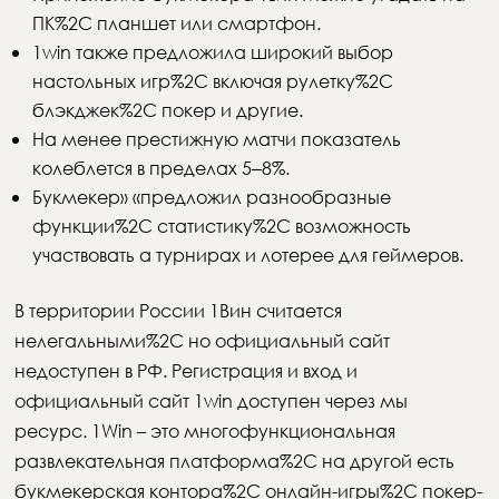
ПК%2C планшет или смартфон.
1win также предложила широкий выбор
настольных игр%2C включая рулетку%2C
блэкджек%2C покер и другие.
На менее престижную матчи показатель
колеблется в пределах 5‒8%.
Букмекер» «предложил разнообразные
функции%2C статистику%2C возможность
участвовать а турнирах и лотерее для геймеров.
В территории России 1Вин считается
нелегальными%2C но официальный сайт
недоступен в РФ. Регистрация и вход и
официальный сайт 1win доступен через мы
ресурс. 1Win – это многофункциональная
развлекательная платформа%2C на другой есть
букмекерская контора%2C онлайн-игры%2C покер-