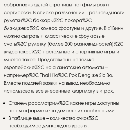
собрана» «в одной страницы нет фильтров и
сортировки. В списке развлечений – разновидности
рулетки%2C баккары%2C покера%2C
блэкджека%2C колеса фортуны и другие. В «1Вин»
можно сыграть и классические фруктовые
слоты%2C рулетку (более 200 разновидностей)%2C
видеопокер%2C настольные и спортивные игры и
многое такое. Представлены не только
европейские%2C но а азиатские автоматы –
например%2C Thai Hilo%2C Pok Deng же Sic Bo.
Вместе подачей заявки на вывод необходимо
использовать все внесенные кварплату в играх.
Станем рассмотрим%2C какие игры доступны
на платформе и что делаете их особенными.
В таблице выше – количество очков%2C
необходимое для каждого уровня.