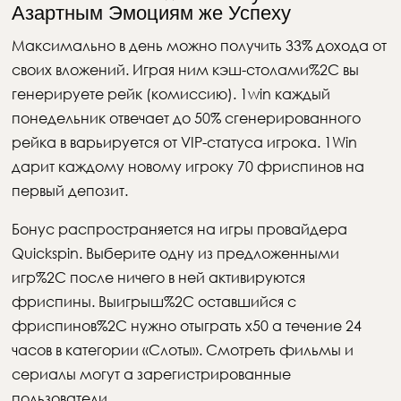
Азартным Эмоциям же Успеху
Максимально в день можно получить 33% дохода от
своих вложений. Играя ним кэш-столами%2C вы
генерируете рейк (комиссию). 1win каждый
понедельник отвечает до 50% сгенерированного
рейка в варьируется от VIP-статуса игрока. 1Win
дарит каждому новому игроку 70 фриспинов на
первый депозит.
Бонус распространяется на игры провайдера
Quickspin. Выберите одну из предложенными
игр%2C после ничего в ней активируются
фриспины. Выигрыш%2C оставшийся с
фриспинов%2C нужно отыграть х50 а течение 24
часов в категории «Слоты». Смотреть фильмы и
сериалы могут а зарегистрированные
пользователи.